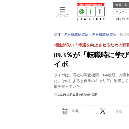
連載一覧
クラウド
メディア
AIを作
＠IT
自分戦略研究所
自分戦略研究室
89.
相性が良い「待遇を向上させるための転
89.3％が「転職時に
イボ
ライボは、同社の調査機関「Job総研」が実
た。それによると自身のキャリアに納得してい
欲を持っていた。
2023年08月22日 08時00分 公開
印刷
見る