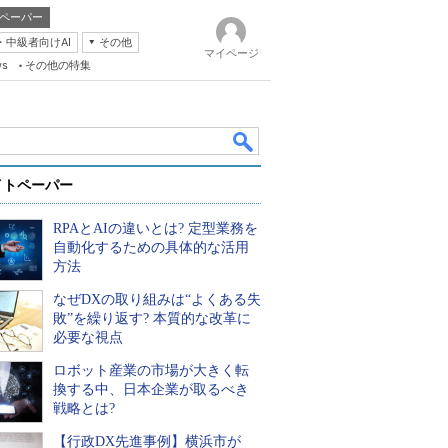
ペーパー
・中級者向けAI
その他
マイページ
ws
その他の特集
イトペーパー
RPAとAIの違いとは? 定型業務を
自動化するための具体的な活用
方法
なぜDXの取り組みは“よくある失
k
敗”を繰り返す? 本質的な改革に
必要な視点
ロボット産業の市場が大きく転
換する中、日本企業が取るべき
戦略とは?
【行政DX先進事例】横浜市が