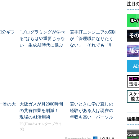
注目
万円分ギフ
“プログラミングが学べ
若手ITエンジニアの5割
る”はもはや重要じゃな
が「管理職になりたく
い 生成AI時代に選ぶ
ない」 それでも「引
べきITスクールを「カ
き受ける条件」とは？
オスマップ」で確認
夏一番の大
大阪ガスが月2000時間
若いときに学び直しの
の共有作業を削減！
経験がある人は現在の
現場のAI活用術
年収も高い パーソル
編集
総合研究所
PR(ITmedia エンタープライ
ズ)
Recommended by