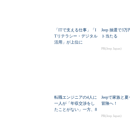
「ITで支える仕事」「I
Jeep 抽選で3
Tリテラシー・デジタル
ト当たる
活用」が上位に
PR(Jeep Japan)
転職エンジニアの4人に
Jeepで家族と
一人が「年収交渉をし
冒険へ！
たことがない」一方、8
割が「交渉したい」
PR(Jeep Japan)
なぜなのか