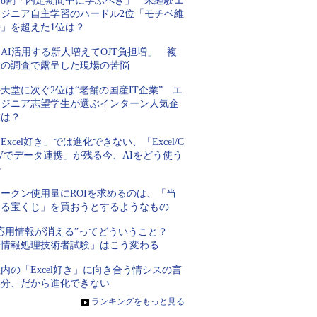
約8割「内定期間中に学ぶべき」 未経験エ
ンジニア自主学習のハードル2位「モチベ維
持」を超えた1位は？
AI活用する新人増えてOJT負担増」 複
数の調査で露呈した現場の苦悩
天堂に次ぐ2位は“老舗の国産IT企業” エ
ンジニア志望学生が選ぶインターン人気企
業は？
Excel好き」では進化できない、「Excel/C
Vでデータ連携」が残る今、AIをどう使う
か
トークン使用量にROIを求めるのは、「当
たる宝くじ」を買おうとするようなもの
“応用情報が消える”ってどういうこと？
「情報処理技術者試験」はこう変わる
内の「Excel好き」に向き合う情シスの言
い分、だから進化できない
»
ランキングをもっと見る