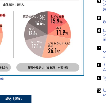
「
任
「
S
ボ
）
社
続きを読む