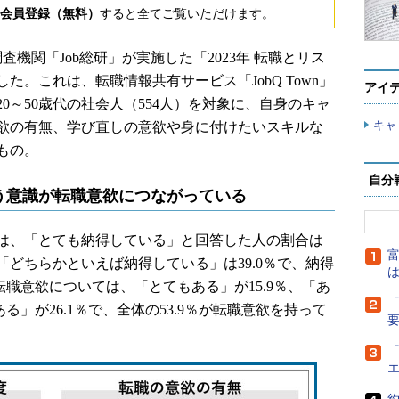
会員登録（無料）
すると全てご覧いただけます。
査機関「Job総研」が実施した「2023年 転職とリス
。これは、転職情報共有サービス「JobQ Town」
アイ
0～50歳代の社会人（554人）を対象に、自身のキャ
キャ
欲の有無、学び直しの意欲や身に付けたいスキルな
もの。
自分
う意識が転職意欲につながっている
は、「とても納得している」と回答した人の割合は
富
％、「どちらかといえば納得している」は39.0％で、納得
は
転職意欲については、「とてもある」が15.9％、「あ
「
る」が26.1％で、全体の53.9％が転職意欲を持って
「