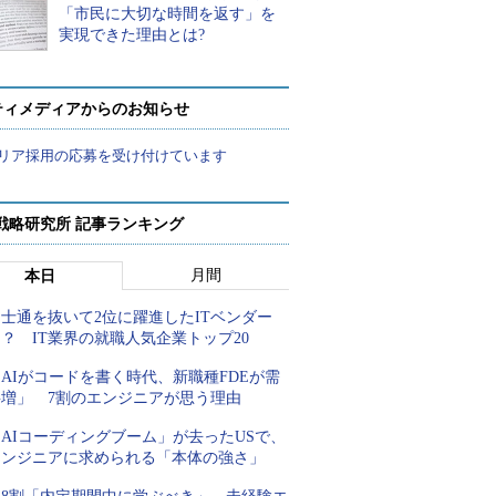
「市民に大切な時間を返す」を
実現できた理由とは?
ティメディアからのお知らせ
リア採用の応募を受け付けています
戦略研究所 記事ランキング
月間
本日
士通を抜いて2位に躍進したITベンダー
？ IT業界の就職人気企業トップ20
AIがコードを書く時代、新職種FDEが需
要増」 7割のエンジニアが思う理由
AIコーディングブーム」が去ったUSで、
エンジニアに求められる「本体の強さ」