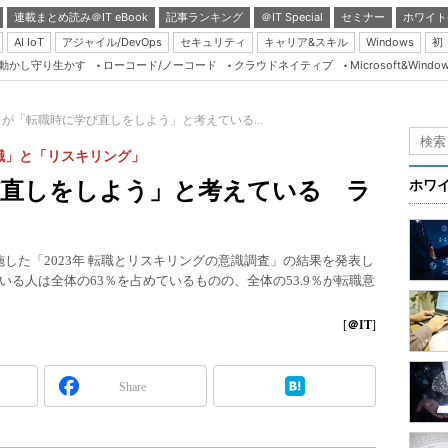
連載まとめ読み＠IT eBook
記事ランキング
＠IT Special
セミナー
ホワイト
AI IoT
アジャイル/DevOps
セキュリティ
キャリア&スキル
Windows
初
り動かし守り生かす
ローコード/ノーコード
クラウドネイティブ
Microsoft&Windo
Server & Storage
HTML5 + UX
3％が「転職時に学び直しをしよう」と考えている...
Smart & Social
職」と「リスキリング」
Coding Edge
学び直しをしよう」と考えている ラ
ホワ
Java Agile
Database Expert
施した「2023年 転職とリスキリングの意識調査」の結果を発表し
Linux ＆ OSS
る人は全体の63％を占めているものの、全体の53.9％が転職意
Master of IP Networ
[
＠IT
]
Security & Trust
Test & Tools
Share
Insider.NET
ブログ