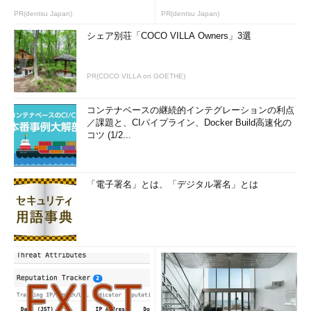
PR(dentsu Japan)
PR(dentsu Japan)
シェア別荘「COCO VILLA Owners」3選
PR(COCO VILLA on GOETHE)
コンテナベースの継続的インテグレーションの利点
／課題と、CIパイプライン、Docker Build高速化の
コツ (1/2...
「電子署名」とは、「デジタル署名」とは