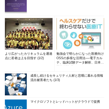
より広がったカリキュラムを通過
勉強会で明らかになった医療向け
点に若者は上を目指す (1/2)
OSSの多様な活用法──電子カル
テ、臨床試験データ解析、日本語
医学用語プラットフォーム、画...
成長し続けるセキュリティ人材と悲嘆に暮れる情報
流出被害者たち (1/3)
マイクロソフトとレッドハットがクラウドで提携