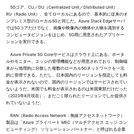
5Gコア、CU／DU（Centralized Unit／Distributed Unit）、
RU（Radio Unit）、全てローカルにあるので、基本的に従来のオ
ンプレミス型のローカル5Gと同じだ。Azure Stack Edgeサーバ
では5Gコアだけでなく、画像や映像内の物体や人物を識別する
コンピュータビジョンをはじめ、5G用に用意されたアプリケー
ションを実行できる。
Azure Private 5G Coreサービスはクラウド上にある。ポータ
ルやモニター、エッジの管理機能などが用意されており、制御端
末から地理的に分散した複数のローカル5Gネットワークを一元
的に管理できる。ただし、日本国内のリージョンを指定しても料
金が表示されないので、国内のリージョンではサービスされてい
ないようだ。米国でも料金が表示されるのは米国東部だけだった
（2023年8月現在）。まだごく限られたリージョンでしか提供さ
れていないようだ。
RAN（Radio Access Network：無線アクセスネットワーク）
製品は「Azure プライベート MEC（マルチアクセス エッジ コン
ピューティング） ソリューション パートナー」と呼ばれる企業