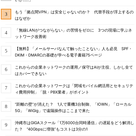
もう「拠点間VPN」は安全じゃないのか？ 代替手段が浮上するの
はなぜか
「無線LANがつながらない」の苦情をゼロに 3つの現場に学ぶネ
ットワーク改善術
【無料】「メールサーバなんて触ったことない」人も必見 SPF・
DKIM・DMARCの基礎が学べる電子書籍75ページ
これからの企業ネットワークの運用／保守はAIが主役、しかし全て
はカバーできない
これからの企業ネットワークは「閉域モバイル網活用とセキュリテ
ィ費用抑制」「脱・PBX業者」がポイント
“距離の壁”が消えた？ 1人で重機3台制御、「IOWN」「ローカル
5G」「WiGig」で遠隔操作はここまで来た
沖縄市はGIGAスクール「1万6000台同時通信」の遅延をどう解消し
た？ “40Gbpsに増強”もコストは3分の1