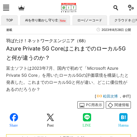
TOP
AIを作り動かし守り生かす
ロー/ノーコード
クラウドネイ
連載
2023年8月28日 公開
羽ばたけ！ネットワークエンジニア（68）
Azure Private 5G Coreはこれまでのローカル5G
と何が違うのか？
富士ソフトは2023年7月、国内で初めて「Microsoft Azure
Private 5G Core」を用いたローカル5Gの評価環境を構築したと
発表した。これまでのローカル5Gと何が違い、どこに優位性が
あるのだろうか？
[
松田次博
，＠IT]
PC用表示
関連情報
Share
Post
LINE
Hatena