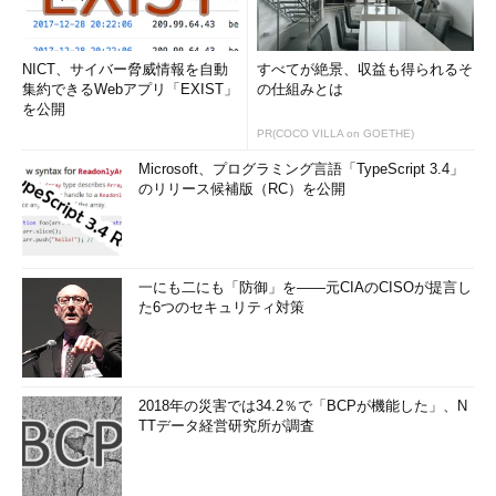
NICT、サイバー脅威情報を自動
すべてが絶景、収益も得られるそ
集約できるWebアプリ「EXIST」
の仕組みとは
を公開
PR(COCO VILLA on GOETHE)
Microsoft、プログラミング言語「TypeScript 3.4」
のリリース候補版（RC）を公開
一にも二にも「防御」を――元CIAのCISOが提言し
た6つのセキュリティ対策
2018年の災害では34.2％で「BCPが機能した」、N
TTデータ経営研究所が調査