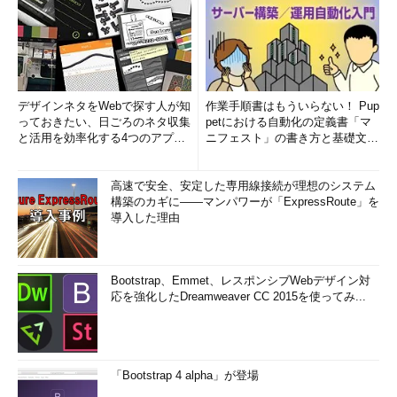
デザインネタをWebで探す人が知
作業手順書はもういらない！ Pup
っておきたい、日ごろのネタ収集
petにおける自動化の定義書「マ
と活用を効率化する4つのアプリ
ニフェスト」の書き方と基礎文法
(1/3)
まとめ (1/5)
高速で安全、安定した専用線接続が理想のシステム
構築のカギに――マンパワーが「ExpressRoute」を
導入した理由
Bootstrap、Emmet、レスポンシブWebデザイン対
応を強化したDreamweaver CC 2015を使ってみ...
「Bootstrap 4 alpha」が登場