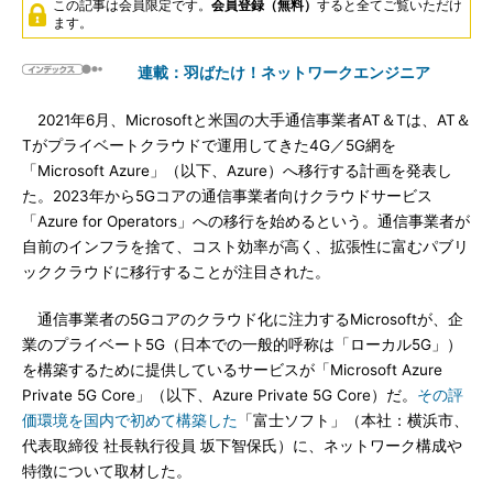
この記事は会員限定です。
会員登録（無料）
すると全てご覧いただけ
ます。
連載：羽ばたけ！ネットワークエンジニア
2021年6月、Microsoftと米国の大手通信事業者AT＆Tは、AT＆
Tがプライベートクラウドで運用してきた4G／5G網を
「Microsoft Azure」（以下、Azure）へ移行する計画を発表し
た。2023年から5Gコアの通信事業者向けクラウドサービス
「Azure for Operators」への移行を始めるという。通信事業者が
自前のインフラを捨て、コスト効率が高く、拡張性に富むパブリ
ッククラウドに移行することが注目された。
通信事業者の5Gコアのクラウド化に注力するMicrosoftが、企
業のプライベート5G（日本での一般的呼称は「ローカル5G」）
を構築するために提供しているサービスが「Microsoft Azure
Private 5G Core」（以下、Azure Private 5G Core）だ。
その評
価環境を国内で初めて構築した
「富士ソフト」（本社：横浜市、
代表取締役 社長執行役員 坂下智保氏）に、ネットワーク構成や
特徴について取材した。