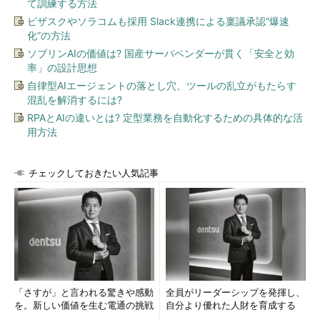
て訓練する方法
ビザスクやソラコムも採用 Slack連携による稟議承認“爆速
化”の方法
ソブリンAIの価値は? 国産サーバベンダーが貫く「安全と効
率」の設計思想
自律型AIエージェントの落とし穴、ツールの乱立がもたらす
混乱を解消するには?
RPAとAIの違いとは? 定型業務を自動化するための具体的な活
用方法
チェックしておきたい人気記事
「さすが」と言われる驚きや感動
全員がリーダーシップを発揮し、
を。新しい価値を生む電通の挑戦
自分より優れた人財を育成する