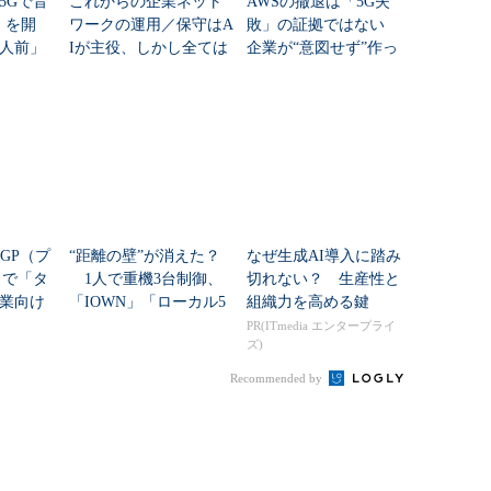
5Gで音
これからの企業ネット
AWSの撤退は「5G失
）を開
ワークの運用／保守はA
敗」の証拠ではない
人前」
Iが主役、しかし全ては
企業が“意図せず”作っ
活用法
カバーできない
たプライベート5Gの正
体
GP（プ
“距離の壁”が消えた？
なぜ生成AI導入に踏み
）で「タ
1人で重機3台制御、
切れない？ 生産性と
業向け
「IOWN」「ローカル5
組織力を高める鍵
を開発
G」「WiGig」で遠隔操
PR(ITmedia エンタープライ
ズ)
」のあ
作はここまで来た
.
Recommended by