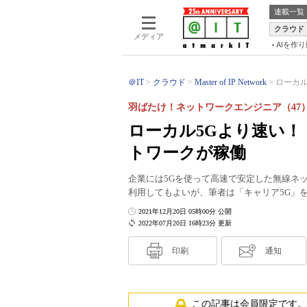
連載一覧
クラウド
メディア
AIを作
＠IT
クラウド
Master of IP Network
ローカル
羽ばたけ！ネットワークエンジニア（47
ローカル5Gより速い！
トワークが稼働
企業には5Gを使って高速で安定した無線ネ
利用してもよいが、筆者は「キャリア5G」
2021年12月20日 05時00分 公開
2022年07月20日 16時23分 更新
印刷
通知
この記事は会員限定です。