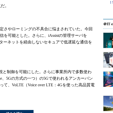
1
点だ。
＠IT e
安定さやローミングの不具合に悩まされていた。今回
を可能とした。さらに、iAssistの管理サーバを
とでインターネットを経由しないセキュアで低遅延な通信を
視と制御を可能にした。さらに事業所内で多数使わ
 Alone、5Gの方式の一つ）の5Gで使われるアンカーバン
VoLTE（Voice over LTE：4Gを使った高品質電