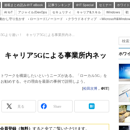
連載まとめ読み＠IT eBook
記事ランキング
＠IT Special
セミナー
ホワイト
AI IoT
アジャイル/DevOps
セキュリティ
キャリア&スキル
Windows
初
り動かし守り生かす
ローコード/ノーコード
クラウドネイティブ
Microsoft&Windo
Server & Storage
HTML5 + UX
5Gより速い！ キャリア5Gによる事業所内ネ...
Smart & Social
）
Coding Edge
 キャリア5Gによる事業所内ネッ
ホワ
Java Agile
Database Expert
ットワークを構築したいというニーズがある。「ローカル5G」を
Linux ＆ OSS
をお勧めする。その理由を最新の事例で説明しよう。
Master of IP Networ
[
松田次博
，
＠IT
]
Security & Trust
見る
Share
Test & Tools
Insider.NET
ブログ
会員登録（無料）
すると全てご覧いただけます。