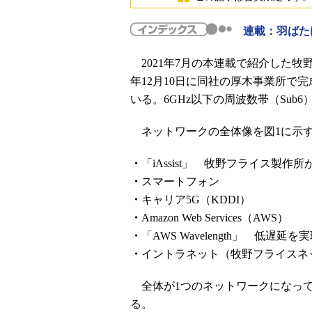
連載：羽ばた
2021年7月の本連載で紹介した牧野
年12月10日に同社の厚木事業所で
いる。6GHz以下の周波数帯（Sub
ネットワークの全体像を図1に示す
・
「iAssist」 牧野フライス製
・
スマートフォン
・
キャリア5G（KDDI）
・
Amazon Web Services（AWS）
・
「AWS Wavelength」 低遅
・
イントラネット（牧野フライスネ
全体が1つのネットワークになって
る。