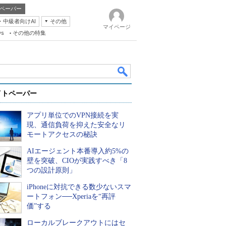
ペーパー
・中級者向けAI
その他
マイページ
ws
その他の特集
イトペーパー
アプリ単位でのVPN接続を実
現、通信負荷を抑えた安全なリ
モートアクセスの秘訣
AIエージェント本番導入約5%の
k
壁を突破、CIOが実践すべき「8
つの設計原則」
iPhoneに対抗できる数少ないスマ
ートフォン──Xperiaを“再評
価”する
ローカルブレークアウトにはセ