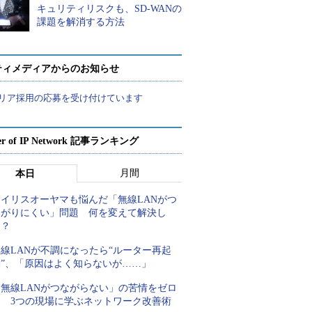
キュリティリスクも、SD-WANの
課題を解消する方法
ティメディアからのお知らせ
リア採用の応募を受け付けています
er of IP Network 記事ランキング
月間
本日
アイリスオーヤマも悩んだ「無線LANがつ
ながりにくい」問題 何を変えて解決し
た？
線LANが不調になったら“ルーター再起
動”、「原因はよく知らないが……」
「無線LANがつながらない」の苦情をゼロ
に 3つの現場に学ぶネットワーク改善術