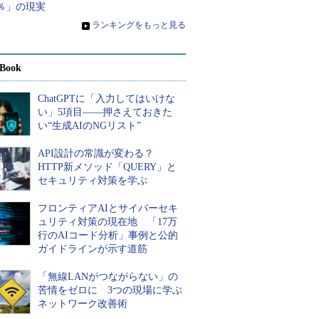
％」の現実
»
ランキングをもっと見る
Book
ChatGPTに「入力してはいけな
い」5項目――押さえておきた
い“生成AIのNGリスト”
API設計の常識が変わる？
HTTP新メソッド「QUERY」と
セキュリティ対策を学ぶ
フロンティアAIとサイバーセキ
ュリティ対策の現在地 「17万
行のAIコード分析」事例と公的
ガイドラインが示す道筋
「無線LANがつながらない」の
苦情をゼロに 3つの現場に学ぶ
ネットワーク改善術