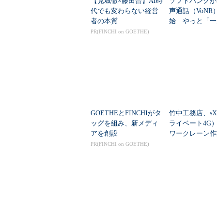
【見城徹×藤田晋】AI時
ソフトバンクが
代でも変わらない経営
声通話（VoNR
者の本質
始 やっと「一
になった5Gの
PR(FINCHI on GOETHE)
GOETHEとFINCHIがタ
竹中工務店、sX
ッグを組み、新メディ
ライベート4G
アを創設
ワークレーン作
通話システム」
PR(FINCHI on GOETHE)
――「手作り感
る工夫されたネ..