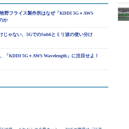
牧野フライス製作所はなぜ「KDDI 5G＋AWS
たのか
じゃない、5GでのSub6とミリ波の使い分け
KDDI 5G＋AWS Wavelength」に注目せよ！