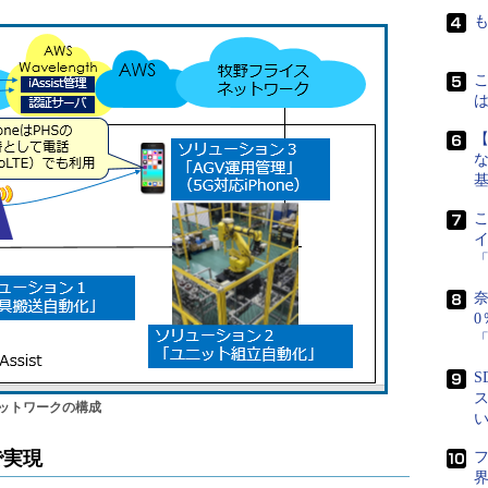
な
「
奈
0
「
S
ス
ネットワークの構成
で実現
界