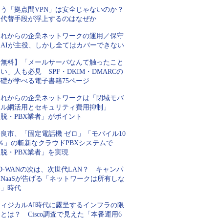
もう「拠点間VPN」は安全じゃないのか？
代替手段が浮上するのはなぜか
これからの企業ネットワークの運用／保守
はAIが主役、しかし全てはカバーできない
【無料】「メールサーバなんて触ったこと
い」人も必見 SPF・DKIM・DMARCの
基礎が学べる電子書籍75ページ
これからの企業ネットワークは「閉域モバ
イル網活用とセキュリティ費用抑制」
脱・PBX業者」がポイント
良市、「固定電話機 ゼロ」「モバイル10
％」の斬新なクラウドPBXシステムで
脱・PBX業者」を実現
D-WANの次は、次世代LAN？ キャンパ
NaaSが告げる「ネットワークは所有しな
い」時代
フィジカルAI時代に露呈するインフラの限
とは？ Cisco調査で見えた「本番運用6