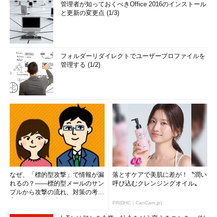
管理者が知っておくべきOffice 2016のインストール
と更新の変更点 (1/3)
フォルダーリダイレクトでユーザープロファイルを
管理する (1/2)
なぜ、「標的型攻撃」で情報が漏
落とすケアで美肌に差が！〝潤い
れるの？――標的型メールのサン
呼び込むクレンジングオイル〟
プルから攻撃の流れ、対策の考え
方まで、もう一度分かりやすく
PR(DHC｜CanCam.jp)
解...