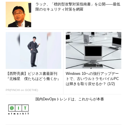
ラック、「標的型攻撃対策指南書」を公開――最低
限のセキュリティ対策を網羅
【西野亮廣】ビジネス書最新刊
Windows 10への強行アップデー
『北極星 僕たちはどう働くか』
トで、古いウルトラモバイルPC
は輝きを取り戻せるか？ (1/2)
PR(FINCHI on GOETHE)
国内DevOpsトレンドは、これからが本番