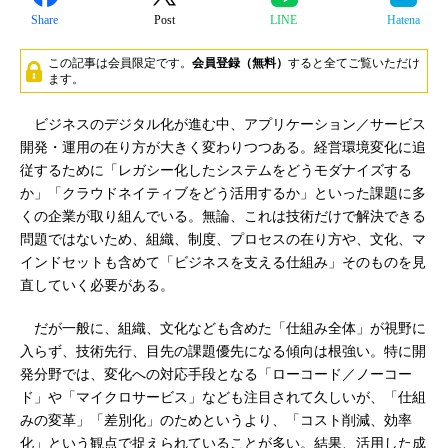
Share
Post
LINE
Hatena
この記事は会員限定です。
会員登録（無料）
すると全てご覧いただけ
ます。
ビジネスのデジタル化が進む中、アプリケーション／サービス
開発・運用の在り方が大きく変わりつつある。経営環境変化に追
従するために「レガシー化したシステムをどうモダナイズする
か」「クラウドネイティブをどう活用するか」といった課題に多
くの企業が取り組んでいる。無論、これは技術だけで解決できる
問題ではないため、組織、制度、プロセスの在り方や、文化、マ
インドセットも含めて「ビジネスを支える仕組み」そのものを見
直していく必要がある。
だが一般に、組織、文化なども含めた「仕組み全体」が視野に
入らず、技術先行、目先の課題優先になる傾向は根強い。特に開
発分野では、変化への対応手段となる「ローコード／ノーコー
ド」や「マイクロサービス」なども注目されて久しいが、「仕組
みの変革」「差別化」のためというより、「コスト削減、効率
化」という観点で捉えられていることが多い。結果、活用した成