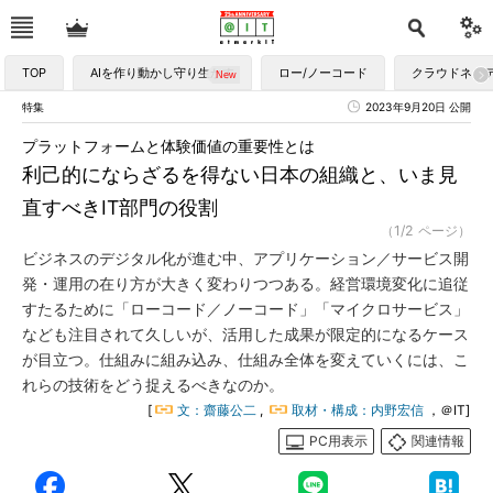
TOP
AIを作り動かし守り生かす
ロー/ノーコード
クラウドネイ
特集
2023年9月20日 公開
プラットフォームと体験価値の重要性とは
利己的にならざるを得ない日本の組織と、いま見
直すべきIT部門の役割
（1/2 ページ）
ビジネスのデジタル化が進む中、アプリケーション／サービス開
発・運用の在り方が大きく変わりつつある。経営環境変化に追従
すたるために「ローコード／ノーコード」「マイクロサービス」
なども注目されて久しいが、活用した成果が限定的になるケース
が目立つ。仕組みに組み込み、仕組み全体を変えていくには、こ
れらの技術をどう捉えるべきなのか。
[
文：齋藤公二
,
取材・構成：内野宏信
，＠IT]
PC用表示
関連情報