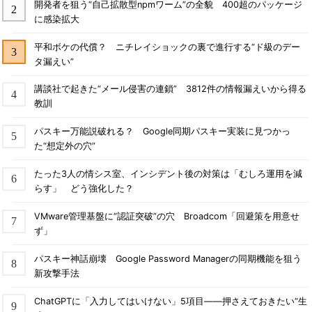
開発者を狙う“自己拡散型npmワーム”の全貌 400超のパッケージ
に感染拡大
平和ボケの代償？ ニチレイショックの裏で進行する“ド級のデー
タ漏えい”
講談社で起きた“メール侵害の連鎖” 3812件の情報漏えいから得る
教訓
パスキー万能説破れる？ Google同期パスキー実装に見つかっ
た“想定外の穴”
たった3人の情シス室、インシデント後の対策は「むしろ運用を減
らす」 どう強化した？
VMware管理基盤に“認証突破”の穴 Broadcom「回避策を用意せ
ず」
パスキー神話崩壊 Google Password Managerの同期機能を狙う
新攻撃手法
ChatGPTに「入力してはいけない」5項目――押さえておきたい“生