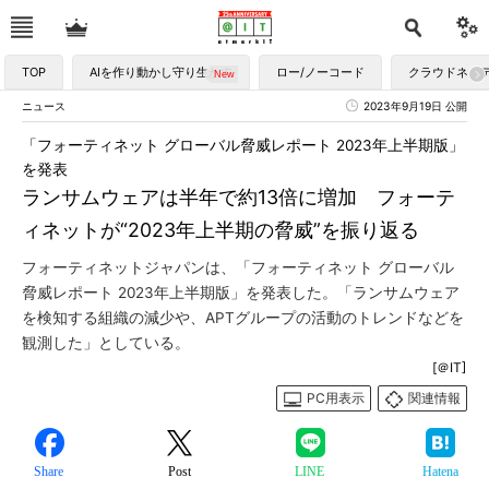
TOP
AIを作り動かし守り生かす
ロー/ノーコード
クラウドネイ
ニュース
2023年9月19日 公開
「フォーティネット グローバル脅威レポート 2023年上半期版」
を発表
ランサムウェアは半年で約13倍に増加 フォーテ
ィネットが“2023年上半期の脅威”を振り返る
フォーティネットジャパンは、「フォーティネット グローバル
脅威レポート 2023年上半期版」を発表した。「ランサムウェア
を検知する組織の減少や、APTグループの活動のトレンドなどを
観測した」としている。
[＠IT]
PC用表示
関連情報
Share
Post
LINE
Hatena