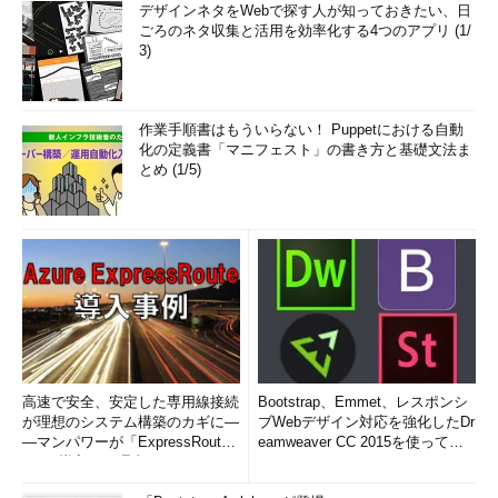
デザインネタをWebで探す人が知っておきたい、日
ごろのネタ収集と活用を効率化する4つのアプリ (1/
3)
作業手順書はもういらない！ Puppetにおける自動
化の定義書「マニフェスト」の書き方と基礎文法ま
とめ (1/5)
高速で安全、安定した専用線接続
Bootstrap、Emmet、レスポンシ
が理想のシステム構築のカギに―
ブWebデザイン対応を強化したDr
―マンパワーが「ExpressRout
eamweaver CC 2015を使って
e」を導入した理由
み...