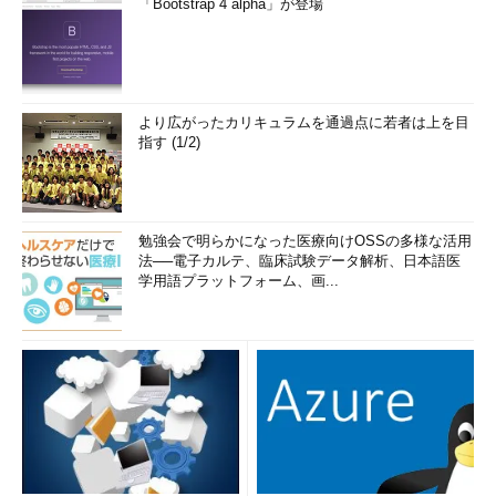
「Bootstrap 4 alpha」が登場
より広がったカリキュラムを通過点に若者は上を目
指す (1/2)
勉強会で明らかになった医療向けOSSの多様な活用
法──電子カルテ、臨床試験データ解析、日本語医
学用語プラットフォーム、画...