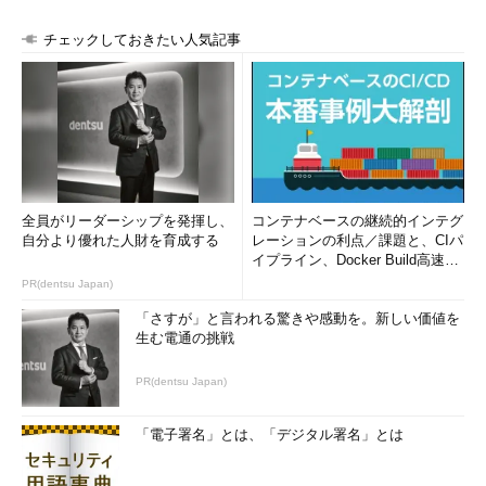
チェックしておきたい人気記事
全員がリーダーシップを発揮し、
コンテナベースの継続的インテグ
自分より優れた人財を育成する
レーションの利点／課題と、CIパ
イプライン、Docker Build高速化
のコツ (1/2...
PR(dentsu Japan)
「さすが」と言われる驚きや感動を。新しい価値を
生む電通の挑戦
PR(dentsu Japan)
「電子署名」とは、「デジタル署名」とは