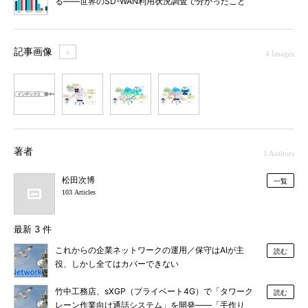
る――世界のSD-WAN利用状況調査で分かったこと
記事画像
＋
4 Images
1
2
3
4
著者
1 Authors
松田次博
一覧
103 Articles
最新 3 件
これからの企業ネットワークの運用／保守はAIが主
読む
役、しかし全てはカバーできない
竹中工務店、sXGP（プライベート4G）で「タワーク
読む
レーン作業向け通話システム」を開発――「手作り