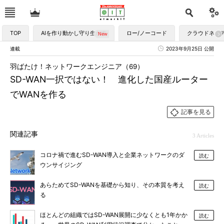
TOP
AIを作り動かし守り生かす
ロー/ノーコード
クラウドネイ
連載
2023年9月25日 公開
羽ばたけ！ネットワークエンジニア（69）
SD-WAN一択ではない！ 進化した国産ルーター
でWANを作る
記事を見る
関連記事
3 Articles
コロナ禍で進むSD-WAN導入と企業ネットワークのダ
読む
ウンサイジング
あらためてSD-WANを基礎から知り、その本質を考え
読む
る
ほとんどの組織ではSD-WAN展開に少なくとも1年かか
読む