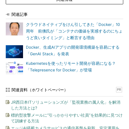
関連記事
クラウドネイティブをけん引してきた「Docker」10
周年 前佛氏が「コンテナの価値を実感するのにちょ
うど良いタイミング」と断言する理由
Docker、生成AIアプリの開発環境構築を容易にする
「GenAI Stack」を発表
Kubernetesを使ったリモート開発が容易になる？
「Telepresence for Docker」が登場
関連資料（ホワイトペーパー）
PR
JR西日本ITソリューションズが「監視業務の属人化」を解消
した方法とは?
標的型攻撃メールに“引っかかりやすい社員”を効果的に見つけ
て訓練する方法
エッジAI搭載カメラサービスの通信基盤を刷新、安定運用を