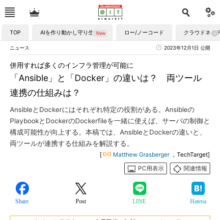
TOP
AIを作り動かし守り生かす
ロー/ノーコード
クラウドネイ
ニュース
2023年12月1日 公開
併用すれば多くのインフラ管理が可能に
「Ansible」と「Docker」の違いは？ 両ツール
連携の仕組みは？
AnsibleとDockerにはそれぞれ特定の役割がある。Ansibleの
PlaybookとDockerのDockerfileを一緒に使えば、サーバの制御と
構成可能性が向上する。本稿では、AnsibleとDockerの違いと、
両ツールが連携する仕組みを解説する。
[
Matthew Grasberger
，TechTarget]
PC用表示
関連情報
Share
Post
LINE
Hatena