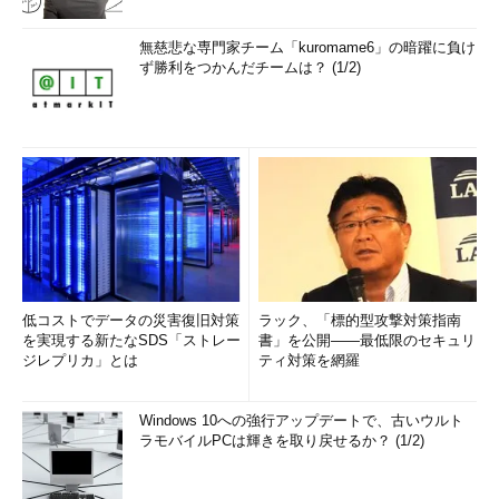
無慈悲な専門家チーム「kuromame6」の暗躍に負け
ず勝利をつかんだチームは？ (1/2)
低コストでデータの災害復旧対策
ラック、「標的型攻撃対策指南
を実現する新たなSDS「ストレー
書」を公開――最低限のセキュリ
ジレプリカ」とは
ティ対策を網羅
Windows 10への強行アップデートで、古いウルト
ラモバイルPCは輝きを取り戻せるか？ (1/2)