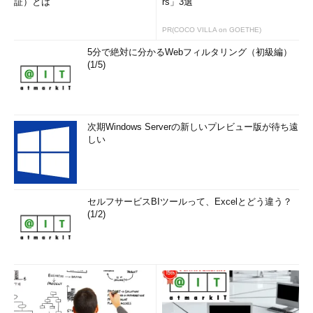
証）とは
rs」3選
PR(COCO VILLA on GOETHE)
5分で絶対に分かるWebフィルタリング（初級編）
(1/5)
次期Windows Serverの新しいプレビュー版が待ち遠
しい
セルフサービスBIツールって、Excelとどう違う？
(1/2)