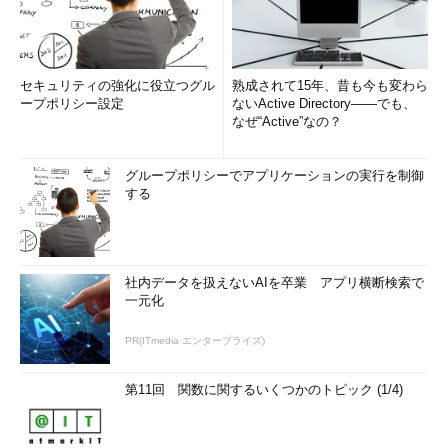
セキュリティの強化に役立つグル
熟成されて15年、昔も今も変わら
ープポリシー設定
ないActive Directory――でも、
なぜ“Active”なの？
グループポリシーでアプリケーションの実行を制御
する
社内データを扱えないAIを卒業 アプリ横断検索で
一元化
PR(ITmedia エンタープライズ)
第11回 関数に関するいくつかのトピック (1/4)