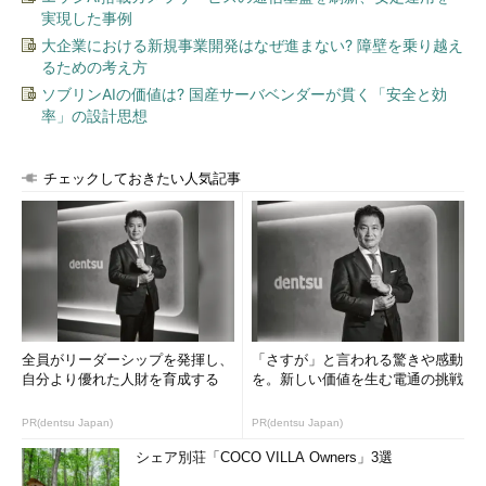
実現した事例
大企業における新規事業開発はなぜ進まない? 障壁を乗り越え
るための考え方
ソブリンAIの価値は? 国産サーバベンダーが貫く「安全と効
率」の設計思想
チェックしておきたい人気記事
全員がリーダーシップを発揮し、
「さすが」と言われる驚きや感動
自分より優れた人財を育成する
を。新しい価値を生む電通の挑戦
PR(dentsu Japan)
PR(dentsu Japan)
シェア別荘「COCO VILLA Owners」3選