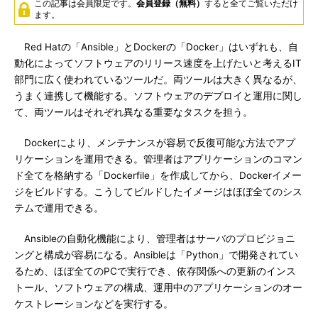
この記事は会員限定です。
会員登録（無料）
すると全てご覧いただけ
ます。
Red Hatの「Ansible」とDockerの「Docker」はいずれも、自
動化によってソフトウェアのリリース速度を上げたいと考えるIT
部門に広く使われているツールだ。両ツールは大きく異なるが、
うまく連携して機能する。ソフトウェアのデプロイと運用に関し
て、両ツールはそれぞれ異なる重要なタスクを担う。
Dockerにより、メンテナンスが容易で反復可能な方法でアプ
リケーションを運用できる。管理者はアプリケーションのコマン
ド全てを格納する「Dockerfile」を作成してから、Dockerイメー
ジをビルドする。こうしてビルドしたイメージはほぼ全てのシス
テムで運用できる。
Ansibleの自動化機能により、管理者はサーバのプロビジョニ
ングと構成が容易になる。Ansibleは「Python」で開発されてい
るため、ほぼ全てのPCで実行でき、依存関係への更新のインス
トール、ソフトウェアの構成、運用中のアプリケーションのオー
ケストレーションなどを実行する。