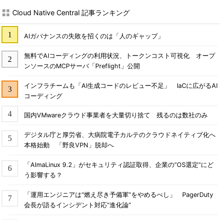
Cloud Native Central 記事ランキング
AIガバナンスの失敗を招くのは「人のギャップ」
無料でAIコーディングの利用状況、トークンコスト可視化 オープ
ンソースのMCPサーバ「Preflight」公開
インフラチームも「AI生成コードのレビュー不足」 IaCに広がるAI
コーディング
国内VMwareクラウド事業者を大量切り捨て 残るのは数社のみ
デジタル庁と厚労省、大病院電子カルテのクラウドネイティブ化へ
本格始動 「野良VPN」脱却へ
「AlmaLinux 9.2」がセキュリティ認証取得、企業の“OS選定”にど
う影響する？
「運用エンジニアは“燃え尽き予備軍”をやめるべし」 PagerDuty
会長が語るインシデント対応“進化論”