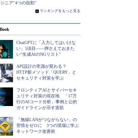
ジニア“4つの役割”
»
ランキングをもっと見る
Book
ChatGPTに「入力してはいけな
い」5項目――押さえておきた
い“生成AIのNGリスト”
API設計の常識が変わる？
HTTP新メソッド「QUERY」と
セキュリティ対策を学ぶ
フロンティアAIとサイバーセキ
ュリティ対策の現在地 「17万
行のAIコード分析」事例と公的
ガイドラインが示す道筋
「無線LANがつながらない」の
苦情をゼロに 3つの現場に学ぶ
ネットワーク改善術