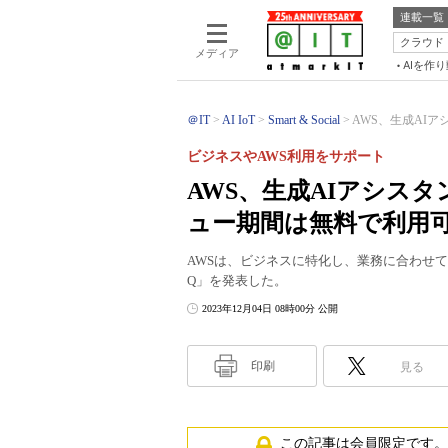
連載一覧
クラウド
メディア
AIを作
＠IT
AI IoT
Smart & Social
AWS、生成AIアシ
ビジネスやAWS利用をサポート
AWS、生成AIアシスタ
ュー期間は無料で利用
AWSは、ビジネスに特化し、業務に合わせて
Q」を発表した。
2023年12月04日 08時00分 公開
印刷
見る
この記事は会員限定です。