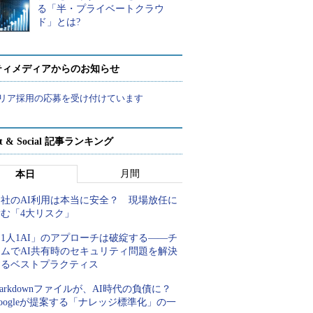
る「半・プライベートクラウ
ド」とは?
ティメディアからのお知らせ
リア採用の応募を受け付けています
rt & Social 記事ランキング
月間
本日
自社のAI利用は本当に安全？ 現場放任に
潜む「4大リスク」
1人1AI」のアプローチは破綻する――チ
ームでAI共有時のセキュリティ問題を解決
するベストプラクティス
arkdownファイルが、AI時代の負債に？
oogleが提案する「ナレッジ標準化」の一