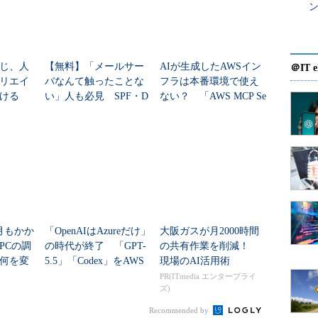
ン
じ、人
【無料】「メールサー
AIが生成したAWSイン
＠IT e
リエイ
バなんて触ったことな
フラは本番環境で使え
ける
い」人も必見 SPF・D
ない？ 「AWS MCP Se
KIM・DMARCの基礎が
rver」はどう役立つのか
学べる電子書籍75ペー
ジ
月もかか
「OpenAIはAzureだけ」
大阪ガスが月2000時間
PCの調
の時代が終了 「GPT-
の共有作業を削減！
何を変
5.5」「Codex」をAWS
現場のAI活用術
で利用するメリットは
PR(ITmedia エンタープライ
ズ)
何か
Recommended by