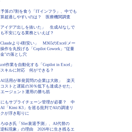
手
I予算の7割を食う「ITインフラ」、中でも
予算超過しやすいのは？ 医療機関調査
「アイデア出しを抜いた」 生成AIなしで
最も不安になる業務といえば？
Claudeより4割安い」 M365のExcel/メー
操作を丸投げる「Copilot Cowork」“従量
金”の落とし穴
xcel作業を自動化する「Copilot in Excel」
がスキルに対応 何ができる？
「AI活用が単発質問の企業は大敗」 楽天
にコストと遅延の30％低下も達成させた、
AIエージェント運用の勝ち筋
AIにもサプライチェーン管理が必要？ 中
AI「Kimi K3」を巡る批判でAIの調達リ
スクが浮き彫りに
ろゆき氏「SIer衰退予測」、AI代替の
逆転現象」の理由 2026年に生き残るエ