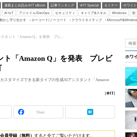
連載まとめ読み＠IT eBook
記事ランキング
＠IT Special
セミナー
ホワイト
AI IoT
アジャイル/DevOps
セキュリティ
キャリア&スキル
Windows
初
り動かし守り生かす
ローコード/ノーコード
クラウドネイティブ
Microsoft&Windo
Server & Storage
HTML5 + UX
スタント「Amazon Q」を発表 プレ...
Smart & Social
Coding Edge
ント「Amazon Q」を発表 プレビ
ホワ
Java Agile
可
Database Expert
カスタマイズできる新タイプの生成AIアシスタント「Amazon
Linux ＆ OSS
Master of IP Networ
[
＠IT
]
Security & Trust
Share
Test & Tools
Insider.NET
ブログ
会員登録（無料）
すると全てご覧いただけます。