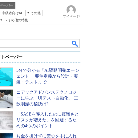
ペーパー
・中級者向けAI
その他
マイページ
ws
その他の特集
イトペーパー
5分で分かる「AI駆動開発エージ
ェント」 要件定義から設計・実
装・テストまで
ニデックアドバンステクノロジ
k
ーに学ぶ「UIテスト自動化」 工
数削減の秘訣は?
「SASEを導入したのに複雑さと
リスクが増えた」を回避するた
めの4つのポイント
お金を掛けずに安心を手に入れ