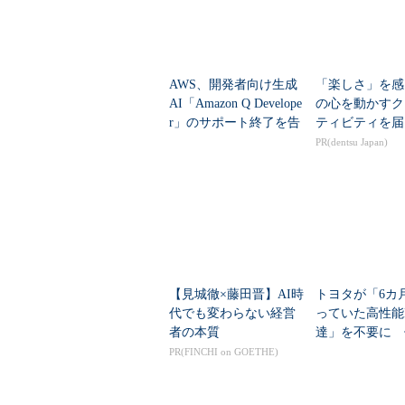
AWS、開発者向け生成
「楽しさ」を感
AI「Amazon Q Develope
の心を動かすク
r」のサポート終了を告
ティビティを届
知 各種IDEでの利用は
PR(dentsu Japan)
非推奨に
【見城徹×藤田晋】AI時
トヨタが「6カ
代でも変わらない経営
っていた高性能
者の本質
達」を不要に 
えたのか？
PR(FINCHI on GOETHE)