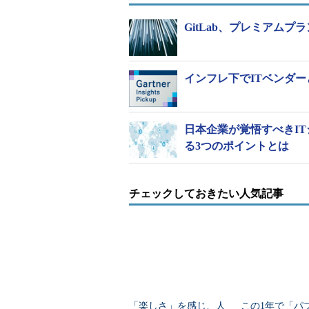
GitLab、プレミアム
インフレ下でITベンダ
日本企業が覚悟すべきI
る3つのポイントとは
チェックしておきたい人気記事
「楽しさ」を感じ、人
この1年で「パ