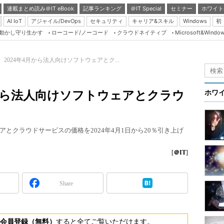
連載まとめ読み＠IT eBook
記事ランキング
＠IT Special
セミナー
ホワイト
AI IoT
アジャイル/DevOps
セキュリティ
キャリア&スキル
Windows
初
り動かし守り生かす
ローコード/ノーコード
クラウドネイティブ
Microsoft&Windo
Server & Storage
HTML5 + UX
soft、2024年4月から法人向けソフトウェアとク...
Smart & Social
Coding Edge
4年4月から法人向けソフトウェアとクラウ
ホワ
Java Agile
Database Expert
とクラウドサービスの価格を2024年4月1日から20％引き上げ
Linux ＆ OSS
Master of IP Networ
[
＠IT
]
Security & Trust
Share
Test & Tools
Insider.NET
ブログ
会員登録（無料）
すると全てご覧いただけます。