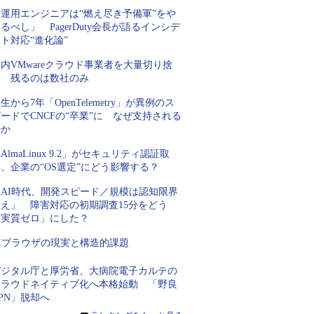
「運用エンジニアは“燃え尽き予備軍”をや
るべし」 PagerDuty会長が語るインシデ
ト対応“進化論”
内VMwareクラウド事業者を大量切り捨
て 残るのは数社のみ
生から7年「OpenTelemetry」が異例のス
ードでCNCFの“卒業”に なぜ支持される
のか
AlmaLinux 9.2」がセキュリティ認証取
、企業の“OS選定”にどう影響する？
「AI時代、開発スピード／規模は認知限界
超え」 障害対応の初期調査15分をどう
「実質ゼロ」にした？
AIブラウザの現実と構造的課題
デジタル庁と厚労省、大病院電子カルテの
クラウドネイティブ化へ本格始動 「野良
PN」脱却へ