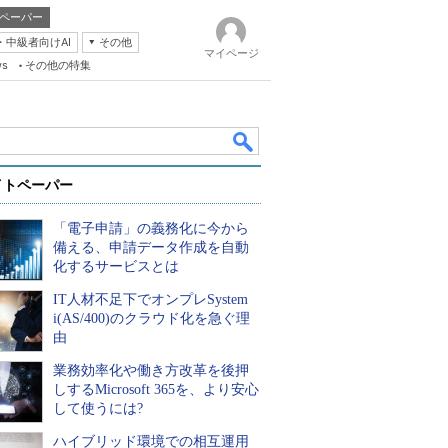
ペーパー
・中級者向けAI
その他
マイページ
ws
その他の特集
イトペーパー
「電子申請」の義務化に今から
備える、申請データ作成を自動
化するサービスとは
IT人材不足下でオンプレSystem
k
i(AS/400)のクラウド化を急ぐ理
由
業務効率化や働き方改革を後押
しするMicrosoft 365を、より安心
して使うには?
ハイブリッド環境での相互運用