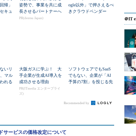
回帰」
姿勢で、事業を共に成
ogle以外」で押さえるべ
セキュ
長させるパートナーへ
きクラウドベンダー
語れな
は？ AI時代の新たな
PR(dentsu Japan)
＠IT e
勢力図
ないリ
大阪ガスに学ぶ！ 大
ソフトウェアでもSaaS
I、マル
手企業が生成AI導入を
でもない、企業が「AI
われる
成功させる理由
予算の7割」を投じる先
は？
PR(ITmedia エンタープライ
ズ)
Recommended by
ドサービスの価格改定について