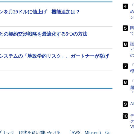
プランを月29ドルに値上げ 機能追加は？
め
ン
国
ーとの契約交渉戦略を最適化する5つの方法
誕
ピ
Tシステムの「地政学的リスク」、ガートナーが挙げ
「
得
V
ブリック
現状を疑い問いかける
「AWS、Microsoft、Go