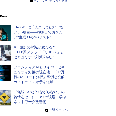
»
ランキングをもっと見る
Book
ChatGPTに「入力してはいけな
い」5項目――押さえておきた
い“生成AIのNGリスト”
API設計の常識が変わる？
HTTP新メソッド「QUERY」と
セキュリティ対策を学ぶ
フロンティアAIとサイバーセキ
ュリティ対策の現在地 「17万
行のAIコード分析」事例と公的
ガイドラインが示す道筋
「無線LANがつながらない」の
苦情をゼロに 3つの現場に学ぶ
ネットワーク改善術
»
一覧ページへ