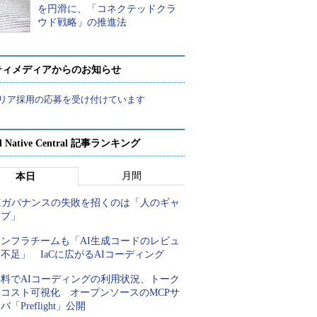
を円滑に、「コネクテッドクラ
ウド戦略」の推進法
ティメディアからのお知らせ
リア採用の応募を受け付けています
d Native Central 記事ランキング
月間
本日
AIガバナンスの失敗を招くのは「人のギャ
ップ」
インフラチームも「AI生成コードのレビュ
不足」 IaCに広がるAIコーディング
無料でAIコーディングの利用状況、トーク
ンコスト可視化 オープンソースのMCPサ
バ「Preflight」公開