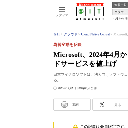
連載一覧
クラウド
メディア
AIを作
＠IT
クラウド
Cloud Native Central
Micro
為替変動を反映
Microsoft、202
ドサービスを値上げ
日本マイクロソフトは、法人向けソフトウェア
る。
2023年12月11日 08時00分 公開
印刷
見る
この記事は会員限定です。