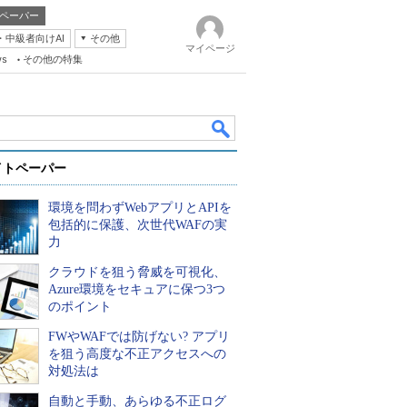
ペーパー
・中級者向けAI
その他
マイページ
ws
その他の特集
イトペーパー
環境を問わずWebアプリとAPIを
包括的に保護、次世代WAFの実
力
クラウドを狙う脅威を可視化、
k
Azure環境をセキュアに保つ3つ
のポイント
FWやWAFでは防げない? アプリ
を狙う高度な不正アクセスへの
対処法は
自動と手動、あらゆる不正ログ