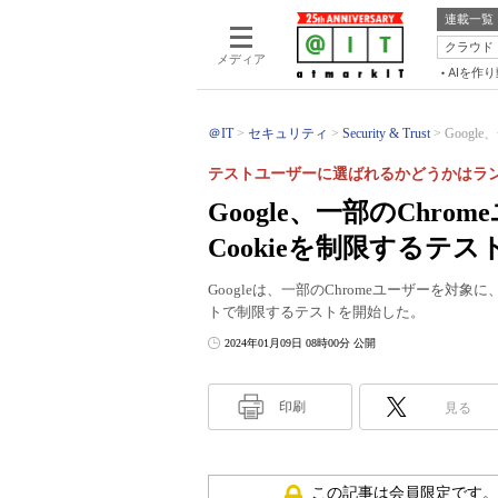
連載一覧
クラウド
メディア
AIを作
＠IT
セキュリティ
Security & Trust
Googl
テストユーザーに選ばれるかどうかはラ
Google、一部のCh
Cookieを制限するテ
Googleは、一部のChromeユーザーを対象
トで制限するテストを開始した。
2024年01月09日 08時00分 公開
印刷
見る
この記事は会員限定です。