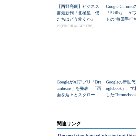
【西野亮廣】ビジネス
Google Chro
書最新刊『北極星 僕
「Skills」 A
たちはどう働くか』
トの“毎回手打
要に
PR(FINCHI on GOETHE)
GoogleがAIアプリ「Dre
Googleの新世代
ambeans」を発表 「画
oglebook」
面を延々とスクロー
したChromebo
ル」の脱却で何を目指
違う？
すのか
関連リンク
The next step toward phasing out thir