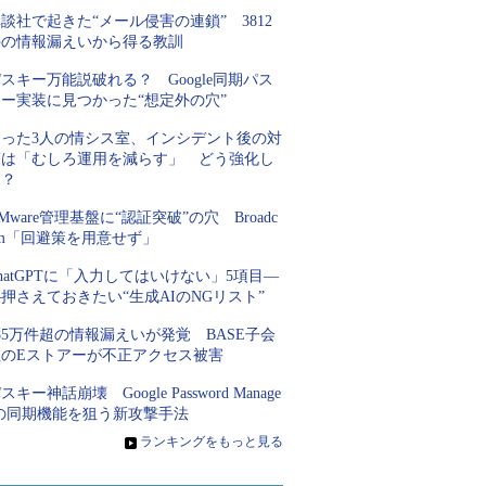
談社で起きた“メール侵害の連鎖” 3812
件の情報漏えいから得る教訓
スキー万能説破れる？ Google同期パス
キー実装に見つかった“想定外の穴”
たった3人の情シス室、インシデント後の対
策は「むしろ運用を減らす」 どう強化し
た？
Mware管理基盤に“認証突破”の穴 Broadc
om「回避策を用意せず」
hatGPTに「入力してはいけない」5項目―
押さえておきたい“生成AIのNGリスト”
85万件超の情報漏えいが発覚 BASE子会
社のEストアーが不正アクセス被害
スキー神話崩壊 Google Password Manage
rの同期機能を狙う新攻撃手法
»
ランキングをもっと見る