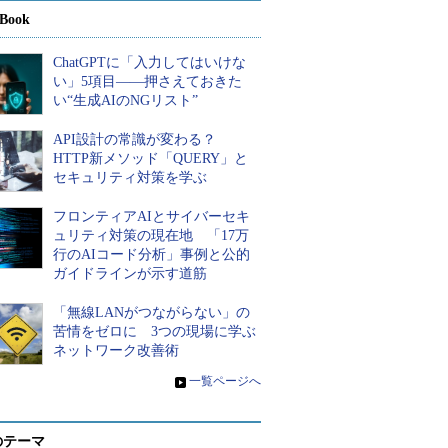
Book
ChatGPTに「入力してはいけな
い」5項目――押さえておきた
い“生成AIのNGリスト”
API設計の常識が変わる？
HTTP新メソッド「QUERY」と
セキュリティ対策を学ぶ
フロンティアAIとサイバーセキ
ュリティ対策の現在地 「17万
行のAIコード分析」事例と公的
ガイドラインが示す道筋
「無線LANがつながらない」の
苦情をゼロに 3つの現場に学ぶ
ネットワーク改善術
»
一覧ページへ
のテーマ