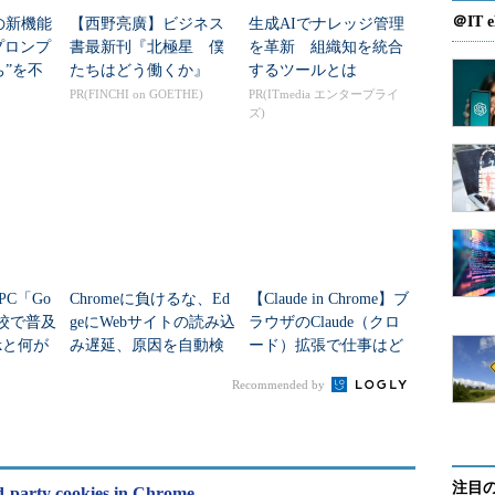
＠IT e
meの新機能
【西野亮廣】ビジネス
生成AIでナレッジ管理
Iプロンプ
書最新刊『北極星 僕
を革新 組織知を統合
ち”を不
たちはどう働くか』
するツールとは
PR(FINCHI on GOETHE)
PR(ITmedia エンタープライ
ズ)
PC「Go
Chromeに負けるな、Ed
【Claude in Chrome】ブ
、学校で普及
geにWebサイトの読み込
ラウザのClaude（クロ
okと何が
み遅延、原因を自動検
ード）拡張で仕事はど
出する新機能
う変わるのか？
Recommended by
注目
d-party cookies in Chrome