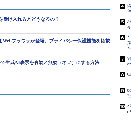
講
）」を受け入れるとどうなるの？
パ
ndows用Webブラウザが登場、プライバシー保護機能を搭載
V
検索結果で生成AI表示を有効／無効（オフ）にする方法
C
―
8
パ