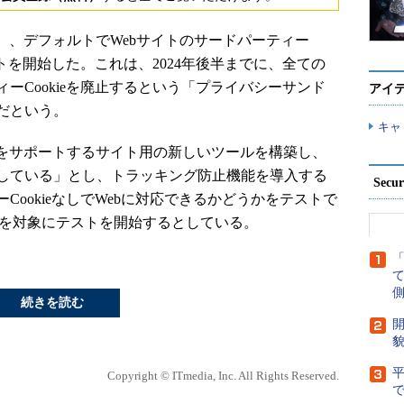
時間）、デフォルトでWebサイトのサードパーティー
ストを開始した。これは、2024年後半までに、全ての
ーCookieを廃止するという「プライバシーサンド
アイ
だという。
キャ
スをサポートするサイト用の新しいツールを構築し、
している」とし、トラッキング防止機能を導入する
Secu
ookieなしでWebに対応できるかどうかをテストで
ザーを対象にテストを開始するとしている。
側
続きを読む
開
貌
Copyright © ITmedia, Inc. All Rights Reserved.
で