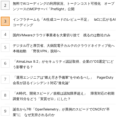
無料でAIコーディングの利用状況、トークンコスト可視化 オープ
ンソースのMCPサーバ「Preflight」公開
インフラチームも「AI生成コードのレビュー不足」 IaCに広がるAI
コーディング
国内VMwareクラウド事業者を大量切り捨て 残るのは数社のみ
デジタル庁と厚労省、大病院電子カルテのクラウドネイティブ化へ
本格始動 「野良VPN」脱却へ
「AlmaLinux 9.2」がセキュリティ認証取得、企業の“OS選定”にど
う影響する？
「運用エンジニアは“燃え尽き予備軍”をやめるべし」 PagerDuty
会長が語るインシデント対応“進化論”
「AI時代、開発スピード／規模は認知限界超え」 障害対応の初期
調査15分をどう「実質ゼロ」にした？
誕生から7年「OpenTelemetry」が異例のスピードでCNCFの“卒
業”に なぜ支持されるのか