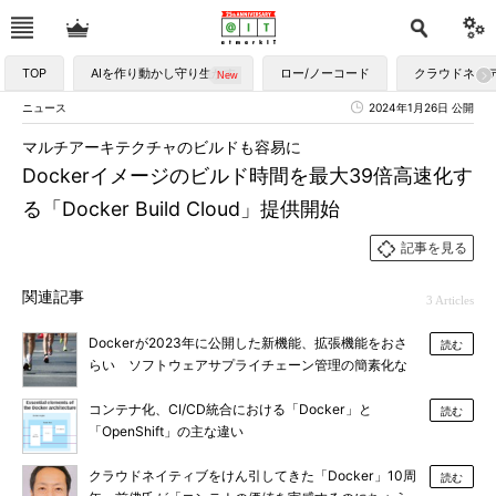
TOP
AIを作り動かし守り生かす
ロー/ノーコード
クラウドネイ
ニュース
2024年1月26日 公開
マルチアーキテクチャのビルドも容易に
Dockerイメージのビルド時間を最大39倍高速化す
る「Docker Build Cloud」提供開始
記事を見る
関連記事
3 Articles
Dockerが2023年に公開した新機能、拡張機能をおさ
読む
らい ソフトウェアサプライチェーン管理の簡素化な
ど強化
コンテナ化、CI/CD統合における「Docker」と
読む
「OpenShift」の主な違い
クラウドネイティブをけん引してきた「Docker」10周
読む