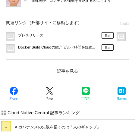
年 前佛氏が「コンテナの価値を実感するのにちょう
ど良いタイミング」と断言する理由
関連リンク（外部サイトに移動します）
3 links
プレスリリース
Do
見る
Docker Build Cloudの紹介:ビルド時間を短縮し、開発者の生産性
見る
記事を見る
Share
Post
LINE
Hatena
Cloud Native Central 記事ランキング
AIガバナンスの失敗を招くのは「人のギャップ」