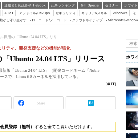
連載まとめ読み＠IT eBook
記事ランキング
＠IT Special
セミナー
ホワイト
AI IoT
アジャイル/DevOps
セキュリティ
キャリア&スキル
Windows
初
り動かし守り生かす
ローコード/ノーコード
クラウドネイティブ
Microsoft&Windo
Server & Storage
HTML5 + UX
ネル採用の「Ubuntu 24.04 LTS」リリ...
Smart & Social
ュリティ、開発支援などの機能が強化
Coding Edge
「Ubuntu 24.04 LTS」リリース
ホワ
Java Agile
版「Ubuntu 24.04 LTS」（開発コードネーム「Noble
Database Expert
ースで、Linux 6.8カーネルを採用している。
Linux ＆ OSS
[
＠IT
]
Master of IP Networ
Security & Trust
Share
Test & Tools
Insider.NET
会員登録（無料）
すると全てご覧いただけます。
ブログ