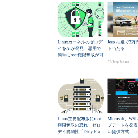
Linuxカーネルのゼロデ
Jeep 抽選で3
イをAIが発見 悪用で
ト当たる
簡単にroot権限奪取が可
能に
PR(Jeep Japan)
Linux主要配布版にroot
Microsoft、W
権限奪取の恐れ ゼロ
プデートを発表
デイ脆弱性「Dirty Fra
い提供方式、ta