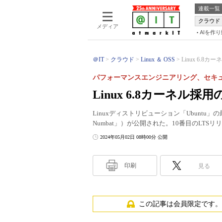
連載一覧
クラウド
メディア
AIを作
＠IT
クラウド
Linux ＆ OSS
Linux 6.8カー
パフォーマンスエンジニアリング、セキ
Linux 6.8カーネル採用の
Linuxディストリビューション「Ubuntu」の最新
Numbat」）が公開された。10番目のLTSリリ
2024年05月02日 08時00分 公開
印刷
見る
この記事は会員限定です。