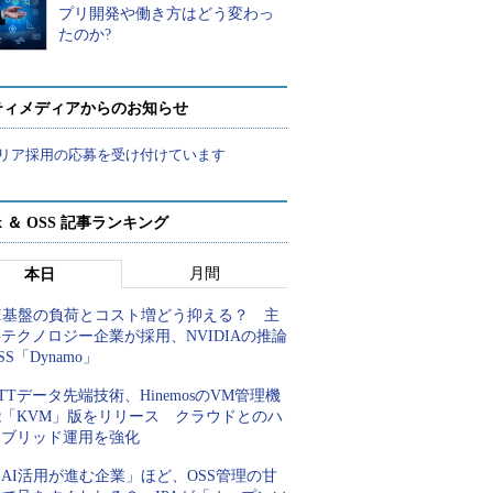
プリ開発や働き方はどう変わっ
たのか?
ティメディアからのお知らせ
リア採用の応募を受け付けています
ux ＆ OSS 記事ランキング
月間
本日
AI基盤の負荷とコスト増どう抑える？ 主
テクノロジー企業が採用、NVIDIAの推論
SS「Dynamo」
TTデータ先端技術、HinemosのVM管理機
能「KVM」版をリリース クラウドとのハ
イブリッド運用を強化
AI活用が進む企業」ほど、OSS管理の甘