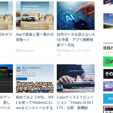
万円分ギフ
Jeepで家族と夏一番の大
社内データを扱えないA
冒険へ！
Iを卒業 アプリ横断検
索で一元化
注目
PR(Jeep Japan)
PR(ITmedia エンタープライ
ズ)
SLのアッ
始めてみようWSL、WS
Linuxディストリビュー
 新し
Lを使ってWindowsにLi
ション「Ubuntu 24.04.1
rベース
nuxをインストールする
LTS」公開 新機能