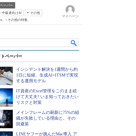
ペーパー
・中級者向けAI
その他
マイページ
ws
その他の特集
イトペーパー
インシデント解決を1週間から約
1日に短縮、生成AI×ITSMで実現
する運用モデル
IT資産のExcel管理をこのまま続
k
けて大丈夫? いま知っておきたい
リスクと対策
メインフレームの刷新に75%の組
織が失敗している理由と、その
回避策
LINEヤフーが挑んだMac導入 ア