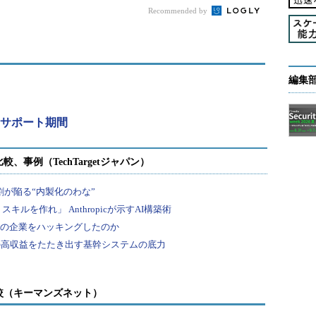
トリビュ
は？ サポート期間
Recommended by
テクチ
は？
編集
のサポート期間
較（キーマンズネット）