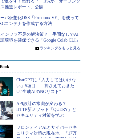
さで足をすくわれる？ IPAが「オープンソ
ース推進レポート」公開
ーバ仮想化OSS「Proxmox VE」を使って
XCコンテナを作成する方法
Iインフラ不足の解決策？ 手間なしでAI
証環境を確保できる「Google Colab CLI」
»
ランキングをもっと見る
Book
ChatGPTに「入力してはいけな
い」5項目――押さえておきた
い“生成AIのNGリスト”
API設計の常識が変わる？
HTTP新メソッド「QUERY」と
セキュリティ対策を学ぶ
フロンティアAIとサイバーセキ
ュリティ対策の現在地 「17万