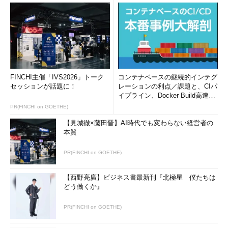
FINCHI主催「IVS2026」トーク
コンテナベースの継続的インテグ
セッションが話題に！
レーションの利点／課題と、CIパ
イプライン、Docker Build高速化
のコツ (1/2...
PR(FINCHI on GOETHE)
【見城徹×藤田晋】AI時代でも変わらない経営者の
本質
PR(FINCHI on GOETHE)
【西野亮廣】ビジネス書最新刊『北極星 僕たちは
どう働くか』
PR(FINCHI on GOETHE)