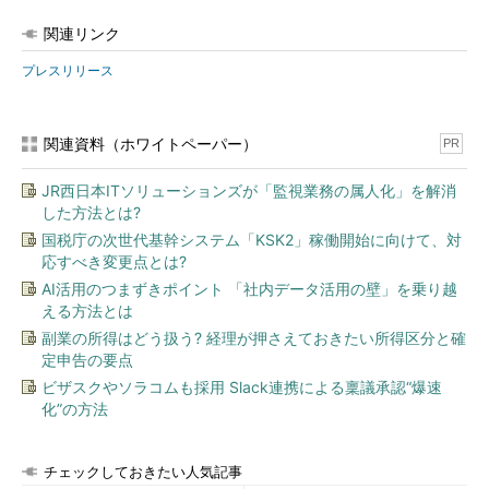
関連リンク
プレスリリース
関連資料（ホワイトペーパー）
PR
JR西日本ITソリューションズが「監視業務の属人化」を解消
した方法とは?
国税庁の次世代基幹システム「KSK2」稼働開始に向けて、対
応すべき変更点とは?
AI活用のつまずきポイント 「社内データ活用の壁」を乗り越
える方法とは
副業の所得はどう扱う? 経理が押さえておきたい所得区分と確
定申告の要点
ビザスクやソラコムも採用 Slack連携による稟議承認“爆速
化”の方法
チェックしておきたい人気記事