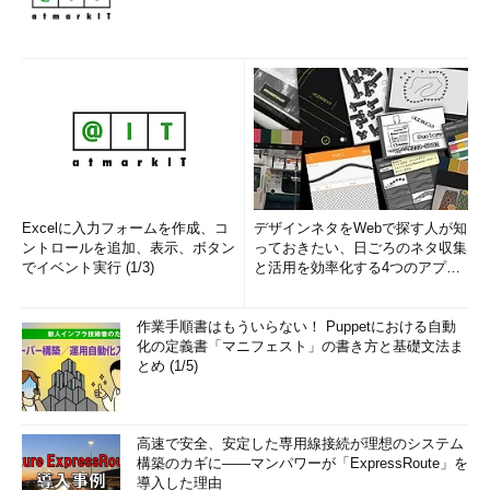
Excelに入力フォームを作成、コ
デザインネタをWebで探す人が知
ントロールを追加、表示、ボタン
っておきたい、日ごろのネタ収集
でイベント実行 (1/3)
と活用を効率化する4つのアプリ
(1/3)
作業手順書はもういらない！ Puppetにおける自動
化の定義書「マニフェスト」の書き方と基礎文法ま
とめ (1/5)
高速で安全、安定した専用線接続が理想のシステム
構築のカギに――マンパワーが「ExpressRoute」を
導入した理由