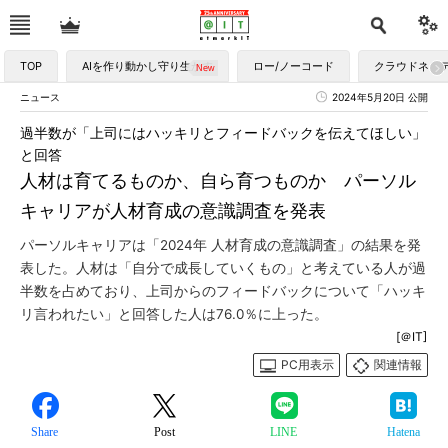
TOP
AIを作り動かし守り生かす
ロー/ノーコード
クラウドネイ
ニュース
2024年5月20日 公開
過半数が「上司にはハッキリとフィードバックを伝えてほしい」
と回答
人材は育てるものか、自ら育つものか パーソル
キャリアが人材育成の意識調査を発表
パーソルキャリアは「2024年 人材育成の意識調査」の結果を発
表した。人材は「自分で成長していくもの」と考えている人が過
半数を占めており、上司からのフィードバックについて「ハッキ
リ言われたい」と回答した人は76.0％に上った。
[＠IT]
PC用表示
関連情報
Share
Post
LINE
Hatena