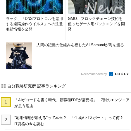
ラック、「DNSプロトコルを悪用
GMO、ブロックチェーン技術を
する遠隔操作ウイルス」への注意
使ったゲーム用バックエンドを開
喚起情報を公開
発
人間の記憶の仕組みを模したAI-Samuraiが海を渡る
Recommended by
自分戦略研究所 記事ランキング
「AIがコードを書く時代、新職種FDEが需要増」 7割のエンジニア
が思う理由
“応用情報が消える”って本当？ 「生成AIパスポート」って何？
IT資格の今を読む