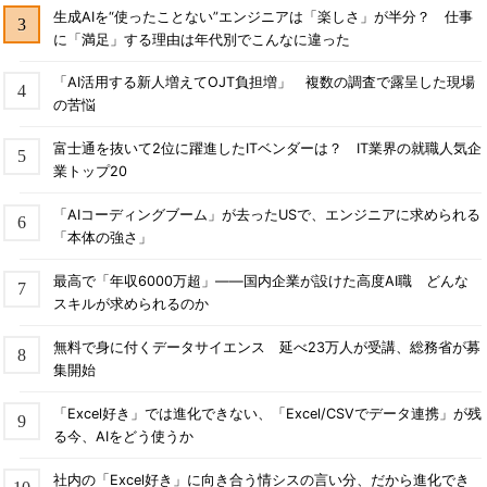
生成AIを“使ったことない”エンジニアは「楽しさ」が半分？ 仕事
に「満足」する理由は年代別でこんなに違った
「AI活用する新人増えてOJT負担増」 複数の調査で露呈した現場
の苦悩
富士通を抜いて2位に躍進したITベンダーは？ IT業界の就職人気企
業トップ20
「AIコーディングブーム」が去ったUSで、エンジニアに求められる
「本体の強さ」
最高で「年収6000万超」――国内企業が設けた高度AI職 どんな
スキルが求められるのか
無料で身に付くデータサイエンス 延べ23万人が受講、総務省が募
集開始
「Excel好き」では進化できない、「Excel/CSVでデータ連携」が残
る今、AIをどう使うか
社内の「Excel好き」に向き合う情シスの言い分、だから進化でき