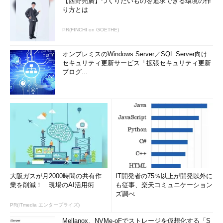
【西野亮廣】つくりたいものを追求できる環境の作
り方とは
PR(FINCHI on GOETHE)
オンプレミスのWindows Server／SQL Server向け
セキュリティ更新サービス「拡張セキュリティ更新
プログ...
大阪ガスが月2000時間の共有作
IT開発者の75％以上が開発以外に
業を削減！ 現場のAI活用術
も従事、楽天コミュニケーション
ズ調べ
PR(ITmedia エンタープライズ)
Mellanox、NVMe-oFでストレージを仮想化する「S