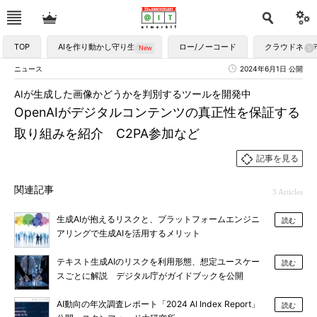
TOP
AIを作り動かし守り生かす
ロー/ノーコード
クラウドネイ
ニュース
2024年6月1日 公開
AIが生成した画像かどうかを判別するツールを開発中
OpenAIがデジタルコンテンツの真正性を保証する
取り組みを紹介 C2PA参加など
記事を見る
関連記事
3 Articles
生成AIが抱えるリスクと、プラットフォームエンジニ
読む
アリングで生成AIを活用するメリット
テキスト生成AIのリスクを利用形態、想定ユースケー
読む
スごとに解説 デジタル庁がガイドブックを公開
AI動向の年次調査レポート「2024 AI Index Report」
読む