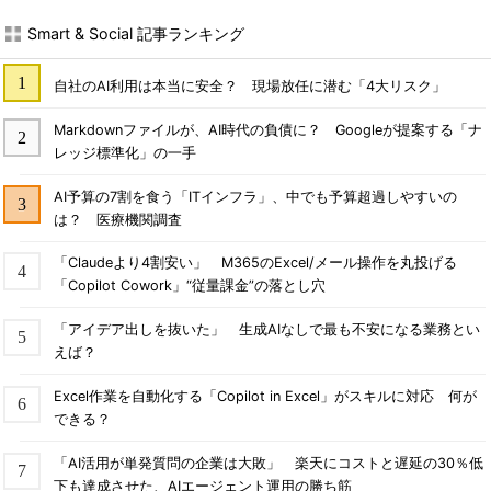
Smart & Social 記事ランキング
自社のAI利用は本当に安全？ 現場放任に潜む「4大リスク」
Markdownファイルが、AI時代の負債に？ Googleが提案する「ナ
レッジ標準化」の一手
AI予算の7割を食う「ITインフラ」、中でも予算超過しやすいの
は？ 医療機関調査
「Claudeより4割安い」 M365のExcel/メール操作を丸投げる
「Copilot Cowork」“従量課金”の落とし穴
「アイデア出しを抜いた」 生成AIなしで最も不安になる業務とい
えば？
Excel作業を自動化する「Copilot in Excel」がスキルに対応 何が
できる？
「AI活用が単発質問の企業は大敗」 楽天にコストと遅延の30％低
下も達成させた、AIエージェント運用の勝ち筋