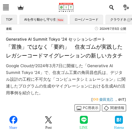
TOP
AIを作り動かし守り生かす
ロー/ノーコード
クラウドネイ
連載
2024年7月5日 公開
Generative AI Summit Tokyo '24 セッションレポート
「置換」ではなく「要約」 住友ゴムが実践した
レガシーコードマイグレーションの新しいカタチ
Google Cloudが2024年3月7日に開催した「Generative AI
Summit Tokyo '24」で、住友ゴム工業の角田昌也氏は、デジタ
ル設計の工程に不可欠な「コンピュータシミュレーション」に関
連したプログラムの生成やマイグレーションにおける生成AIの活
用事例を紹介した。
[
柴田克己
，＠IT]
PC用表示
関連情報
Share
Post
LINE
Hatena