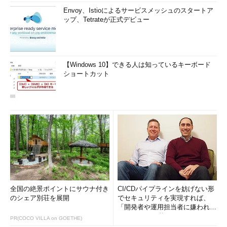
Envoy、Istioによるサービスメッシュのスタートア
ップ、Tetrateが正式デビュー
【Windows 10】できる人は知っているキーボード
ショートカット
全国の絶景ポイントにサウナ付き
CI/CDパイプラインを妨げない形
のシェア別荘を展開
でセキュリティを実現すれば、
「開発者や運用担当者に嫌われな
いWAF」は可能か
PR(COCO VILLA on GOETHE)