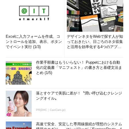
Excelに入力フォームを作成、コ
デザインネタをWebで探す人が知
ントロールを追加、表示、ボタン
っておきたい、日ごろのネタ収集
でイベント実行 (1/3)
と活用を効率化する4つのアプリ
(1/3)
作業手順書はもういらない！ Puppetにおける自動
化の定義書「マニフェスト」の書き方と基礎文法ま
とめ (1/5)
落とすケアで美肌に差が！〝潤い呼び込むクレンジ
ングオイル〟
PR(DHC｜CanCam.jp)
高速で安全、安定した専用線接続が理想のシステム