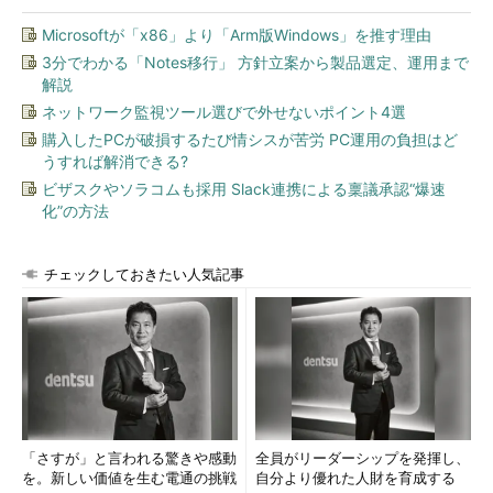
Microsoftが「x86」より「Arm版Windows」を推す理由
3分でわかる「Notes移行」 方針立案から製品選定、運用まで
解説
ネットワーク監視ツール選びで外せないポイント4選
購入したPCが破損するたび情シスが苦労 PC運用の負担はど
うすれば解消できる?
ビザスクやソラコムも採用 Slack連携による稟議承認“爆速
化”の方法
チェックしておきたい人気記事
「さすが」と言われる驚きや感動
全員がリーダーシップを発揮し、
を。新しい価値を生む電通の挑戦
自分より優れた人財を育成する