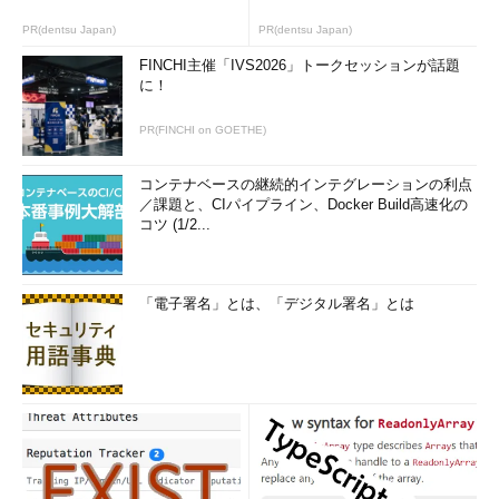
PR(dentsu Japan)
PR(dentsu Japan)
FINCHI主催「IVS2026」トークセッションが話題
に！
PR(FINCHI on GOETHE)
コンテナベースの継続的インテグレーションの利点
／課題と、CIパイプライン、Docker Build高速化の
コツ (1/2...
「電子署名」とは、「デジタル署名」とは