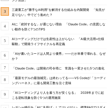
ング言語」
三菱重工が“勝手なAI利用”を解消する仕組みを内製開発 「知見が
足りない」中でどう進めた？
AIに「絶対するな」が通じない理由 「Claude Code」の意図しな
い動作を防ぐ7つのTIPS
AIコーディングだけでは生産性は上がらない 「AI最大活用×仕様
駆動」で開発ライフサイクルを再定義
「AIが書いたコードは人間より優秀」――だが本番で壊れる、なぜ
か？
「Claude Code」は開発の司令塔に 常識を一変させた5つの進化
「最新モデルの最強補完」は終わってる――VS Codeが「コーディ
ングハーネス」に最も開発工数を注ぐ意味
「AIコーディングより人を雇う方が安くなる」 2028年までに起
こる逆転現象を防ぐ5つの運用施策
レガシー移行を「AIに丸投げ」してはいけない 標準RAGではダメ