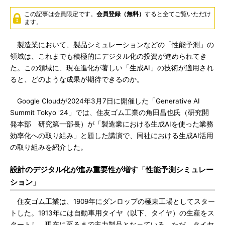
この記事は会員限定です。
会員登録（無料）
すると全てご覧いただけ
ます。
製造業において、製品シミュレーションなどの「性能予測」の
領域は、これまでも積極的にデジタル化の投資が進められてき
た。この領域に、現在進化が著しい「生成AI」の技術が適用され
ると、どのような成果が期待できるのか。
Google Cloudが2024年3月7日に開催した「Generative AI
Summit Tokyo '24」では、住友ゴム工業の角田昌也氏（研究開
発本部 研究第一部長）が「製造業における生成AIを使った業務
効率化への取り組み」と題した講演で、同社における生成AI活用
の取り組みを紹介した。
設計のデジタル化が進み重要性が増す「性能予測シミュレー
ション」
住友ゴム工業は、1909年にダンロップの極東工場としてスター
トした。1913年には自動車用タイヤ（以下、タイヤ）の生産をス
タートし、現在に至るまで主力製品となっている。ただ、タイヤ