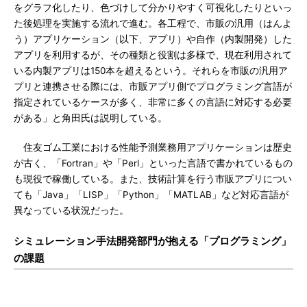
をグラフ化したり、色づけして分かりやすく可視化したりといっ
た後処理を実施する流れで進む。各工程で、市販の汎用（はんよ
う）アプリケーション（以下、アプリ）や自作（内製開発）した
アプリを利用するが、その種類と役割は多様で、現在利用されて
いる内製アプリは150本を超えるという。それらを市販の汎用ア
プリと連携させる際には、市販アプリ側でプログラミング言語が
指定されているケースが多く、非常に多くの言語に対応する必要
がある」と角田氏は説明している。
住友ゴム工業における性能予測業務用アプリケーションは歴史
が古く、「Fortran」や「Perl」といった言語で書かれているもの
も現役で稼働している。また、技術計算を行う市販アプリについ
ても「Java」「LISP」「Python」「MATLAB」など対応言語が
異なっている状況だった。
シミュレーション手法開発部門が抱える「プログラミング」
の課題