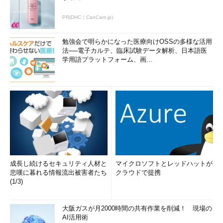
PR(DHC｜CanCam.jp)
勉強会で明らかになった医療向けOSSの多様な活用
法──電子カルテ、臨床試験データ解析、日本語医
学用語プラットフォーム、画...
成長し続けるセキュリティ人材と
マイクロソフトとレッドハットが
悲嘆に暮れる情報流出被害者たち
クラウドで提携
(1/3)
大阪ガスが月2000時間の共有作業を削減！ 現場の
AI活用術