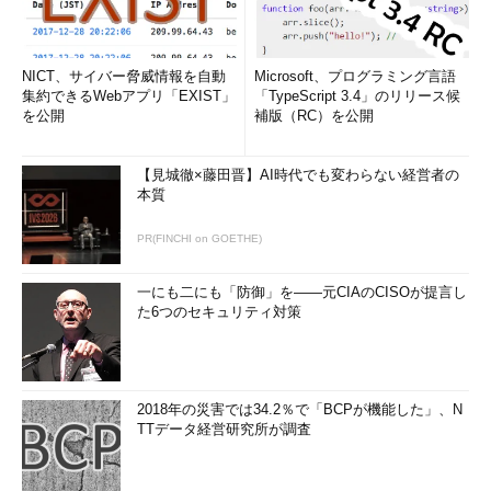
NICT、サイバー脅威情報を自動
Microsoft、プログラミング言語
集約できるWebアプリ「EXIST」
「TypeScript 3.4」のリリース候
を公開
補版（RC）を公開
【見城徹×藤田晋】AI時代でも変わらない経営者の
本質
PR(FINCHI on GOETHE)
一にも二にも「防御」を――元CIAのCISOが提言し
た6つのセキュリティ対策
2018年の災害では34.2％で「BCPが機能した」、N
TTデータ経営研究所が調査