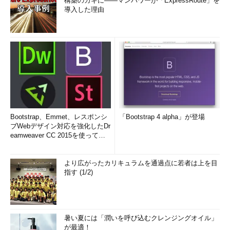
構築のカギに――マンパワーが「ExpressRoute」を
導入した理由
Bootstrap、Emmet、レスポンシ
「Bootstrap 4 alpha」が登場
ブWebデザイン対応を強化したDr
eamweaver CC 2015を使って
み...
より広がったカリキュラムを通過点に若者は上を目
指す (1/2)
暑い夏には「潤いを呼び込むクレンジングオイル」
が最適！