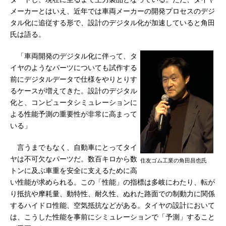
メーカーとはいえ、近年では車両メーカーの開発プロセスのデジ
タル化に追従する形で、設計のデジタル化が加速していると角田
氏は語る。
「車両開発のデジタル化に伴って、タ
イヤのようなパーツについても試作する
前にデジタルデータで仕様をやりとりす
るケースが増えてきた。設計のデジタル
化と、コンピュータシミュレーションに
よる性能予測の重要性が非常に高まって
いる」
言うまでもなく、自動車にとってタイ
ヤは不可欠なパーツだ。数百キロから数
住友ゴム工業の角田昌也氏
トンに及ぶ車重を安全に支えるために高
い性能が求められる。この「性能」の指標は多岐にわたり、転が
り抵抗や摩耗量、動特性、耐久性、ぬれた路面での制動力に関係
するハイドロ性能、空気抵抗などがある。タイヤの設計において
は、こうした性能を事前にシミュレーションで「予測」すること