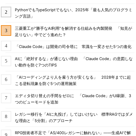
PythonでもTypeScriptでもない、2025年「最も人気のプログラミ
ング言語」
三菱重工が“勝手なAI利用”を解消する仕組みを内製開発 「知見が
足りない」中でどう進めた？
「Claude Code」は開発の司令塔に 常識を一変させた5つの進化
AIに「絶対するな」が通じない理由 「Claude Code」の意図しな
い動作を防ぐ7つのTIPS
「AIコーディングより人を雇う方が安くなる」 2028年までに起
こる逆転現象を防ぐ5つの運用施策
エディタ切り替えの手間をゼロに 「Claude Code」がUI刷新、3
つのビューモードを追加
レガシー移行を「AIに丸投げ」してはいけない 標準RAGではダメ
な理由と「5分割」のアプローチ
RPG技術者不足で「AS/400レガシーに触れない」――生成AIで解