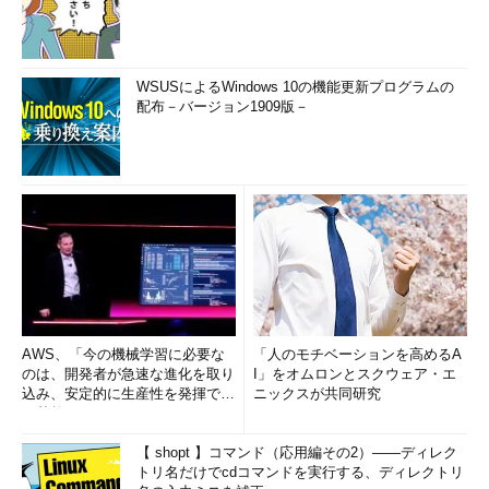
WSUSによるWindows 10の機能更新プログラムの
配布－バージョン1909版－
AWS、「今の機械学習に必要な
「人のモチベーションを高めるA
のは、開発者が急速な進化を取り
I」をオムロンとスクウェア・エ
込み、安定的に生産性を発揮でき
ニックスが共同研究
る基盤」 (1/2)
【 shopt 】コマンド（応用編その2）――ディレク
トリ名だけでcdコマンドを実行する、ディレクトリ