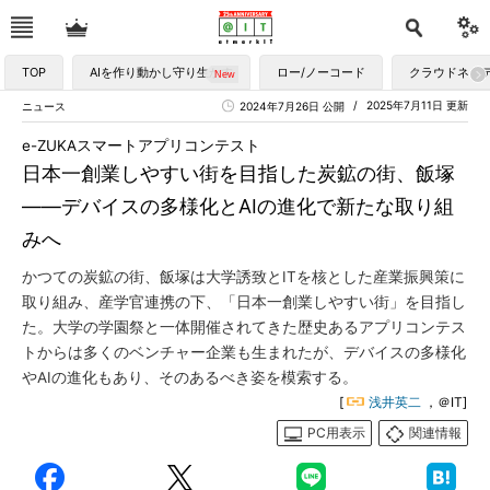
TOP
AIを作り動かし守り生かす
ロー/ノーコード
クラウドネイ
2025年7月11日 更新
ニュース
2024年7月26日 公開
e-ZUKAスマートアプリコンテスト
日本一創業しやすい街を目指した炭鉱の街、飯塚
――デバイスの多様化とAIの進化で新たな取り組
みへ
かつての炭鉱の街、飯塚は大学誘致とITを核とした産業振興策に
取り組み、産学官連携の下、「日本一創業しやすい街」を目指し
た。大学の学園祭と一体開催されてきた歴史あるアプリコンテス
トからは多くのベンチャー企業も生まれたが、デバイスの多様化
やAIの進化もあり、そのあるべき姿を模索する。
[
浅井英二
，＠IT]
PC用表示
関連情報