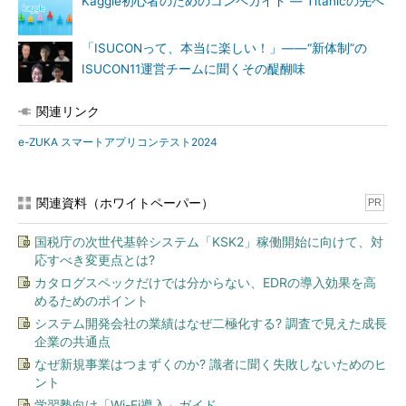
Kaggle初心者のためのコンペガイド ― Titanicの先へ
「ISUCONって、本当に楽しい！」――“新体制”の
ISUCON11運営チームに聞くその醍醐味
関連リンク
e-ZUKA スマートアプリコンテスト2024
関連資料（ホワイトペーパー）
PR
国税庁の次世代基幹システム「KSK2」稼働開始に向けて、対
応すべき変更点とは?
カタログスペックだけでは分からない、EDRの導入効果を高
めるためのポイント
システム開発会社の業績はなぜ二極化する? 調査で見えた成長
企業の共通点
なぜ新規事業はつまずくのか? 識者に聞く失敗しないためのヒ
ント
学習塾向け「Wi-Fi導入」ガイド