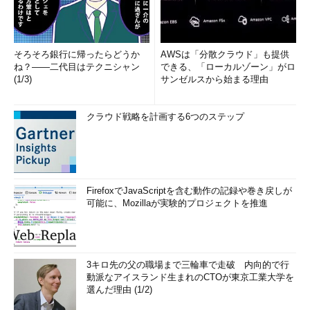
そろそろ銀行に帰ったらどうか
AWSは「分散クラウド」も提供
ね？――二代目はテクニシャン
できる、「ローカルゾーン」がロ
(1/3)
サンゼルスから始まる理由
クラウド戦略を計画する6つのステップ
FirefoxでJavaScriptを含む動作の記録や巻き戻しが
可能に、Mozillaが実験的プロジェクトを推進
3キロ先の父の職場まで三輪車で走破 内向的で行
動派なアイスランド生まれのCTOが東京工業大学を
選んだ理由 (1/2)