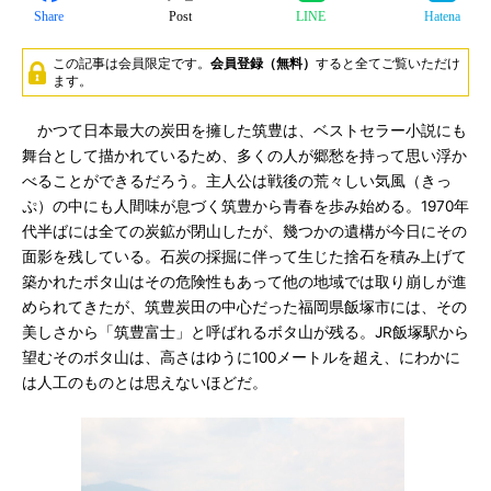
Share
Post
LINE
Hatena
この記事は会員限定です。
会員登録（無料）
すると全てご覧いただけ
ます。
かつて日本最大の炭田を擁した筑豊は、ベストセラー小説にも
舞台として描かれているため、多くの人が郷愁を持って思い浮か
べることができるだろう。主人公は戦後の荒々しい気風（きっ
ぷ）の中にも人間味が息づく筑豊から青春を歩み始める。1970年
代半ばには全ての炭鉱が閉山したが、幾つかの遺構が今日にその
面影を残している。石炭の採掘に伴って生じた捨石を積み上げて
築かれたボタ山はその危険性もあって他の地域では取り崩しが進
められてきたが、筑豊炭田の中心だった福岡県飯塚市には、その
美しさから「筑豊富士」と呼ばれるボタ山が残る。JR飯塚駅から
望むそのボタ山は、高さはゆうに100メートルを超え、にわかに
は人工のものとは思えないほどだ。