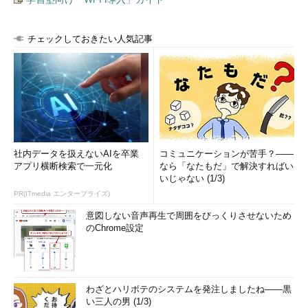
チェックしておきたい人気記事
社内データを扱えないAIを卒業
コミュニケーションが苦手？――
アプリ横断検索で一元化
なら「なたもだ」で解決すればい
いじゃない (1/3)
PR(ITmedia エンタープライズ)
意図しない音声再生で周囲をびっくりさせないため
のChrome設定
わざとハリボテのシステムを発注しましたね――黒
い三人の男 (1/3)