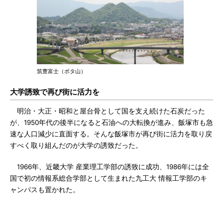
筑豊富士（ボタ山）
大学誘致で再び街に活力を
明治・大正・昭和と屋台骨として国を支え続けた石炭だった
が、1950年代の後半になると石油への大転換が進み、飯塚市も急
速な人口減少に直面する。そんな飯塚市が再び街に活力を取り戻
すべく取り組んだのが大学の誘致だった。
1966年、近畿大学 産業理工学部の誘致に成功、1986年には全
国で初の情報系総合学部として生まれた九工大 情報工学部のキ
ャンパスも置かれた。