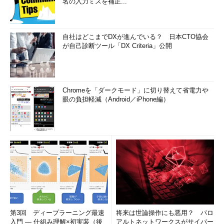
名の入力ミスを補正...
自社はどこまでDXが進んでいる？ 日本CTO協会
が自己診断ツール「DX Criteria」公開
Chromeを「ダークモード」に切り替えて省電力や
眼の負担軽減（Android／iPhone編）
第3回 ディープラーニング最速
将来は世論操作にも悪用？ パロ
入門 ― 仕組み理解×初実装（後
アルトネットワークスがサイバー