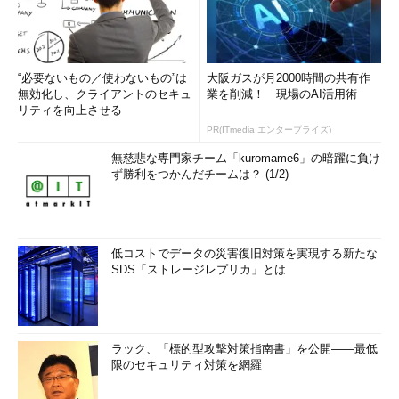
“必要ないもの／使わないもの”は
大阪ガスが月2000時間の共有作
無効化し、クライアントのセキュ
業を削減！ 現場のAI活用術
リティを向上させる
PR(ITmedia エンタープライズ)
無慈悲な専門家チーム「kuromame6」の暗躍に負け
ず勝利をつかんだチームは？ (1/2)
低コストでデータの災害復旧対策を実現する新たな
SDS「ストレージレプリカ」とは
ラック、「標的型攻撃対策指南書」を公開――最低
限のセキュリティ対策を網羅