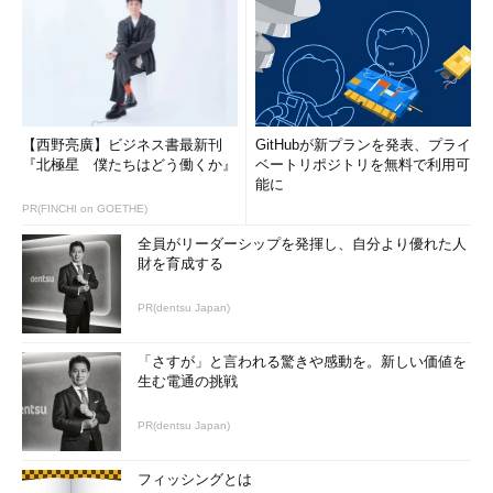
【西野亮廣】ビジネス書最新刊
GitHubが新プランを発表、プライ
『北極星 僕たちはどう働くか』
ベートリポジトリを無料で利用可
能に
PR(FINCHI on GOETHE)
全員がリーダーシップを発揮し、自分より優れた人
財を育成する
PR(dentsu Japan)
「さすが」と言われる驚きや感動を。新しい価値を
生む電通の挑戦
PR(dentsu Japan)
フィッシングとは