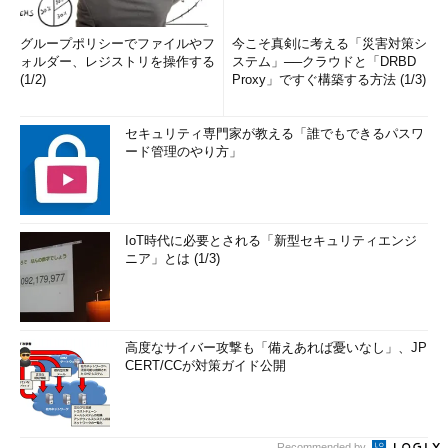
グループポリシーでファイルやフ
今こそ真剣に考える「災害対策シ
ォルダー、レジストリを操作する
ステム」──クラウドと「DRBD
(1/2)
Proxy」ですぐ構築する方法 (1/3)
セキュリティ専門家が教える「誰でもできるパスワ
ード管理のやり方」
IoT時代に必要とされる「新型セキュリティエンジ
ニア」とは (1/3)
高度なサイバー攻撃も「備えあれば憂いなし」、JP
CERT/CCが対策ガイド公開
Recommended by