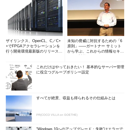
ザイリンクス、OpenCL、C／C+
未知の脅威に対抗するための「6
+でFPGAアクセラレーションを
原則」――ガートナー サミット
行う開発環境最新版のリリースを
から学ぶ、これからの情報セキュ
発表
リティ対策
これだけはやっておきたい！ 基本的なサーバー管理
に役立つグループポリシー設定
すべてが絶景、収益も得られるその仕組みとは
PR(COCO VILLA on GOETHE)
“Windows 10へのアップグレード：失敗”はエラーで