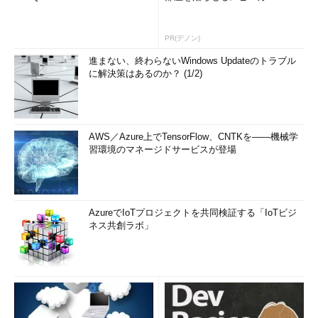
PR(デノン)
進まない、終わらないWindows Updateのトラブル
に解決策はあるのか？ (1/2)
AWS／Azure上でTensorFlow、CNTKを――機械学
習環境のマネージドサービスが登場
AzureでIoTプロジェクトを共同検証する「IoTビジ
ネス共創ラボ」