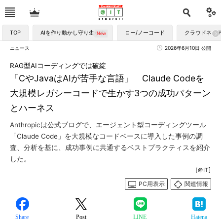
TOP
AIを作り動かし守り生かす
ロー/ノーコード
クラウドネイ
ニュース
2026年6月10日 公開
RAG型AIコーディングでは破綻
「CやJavaはAIが苦手な言語」 Claude Codeを
大規模レガシーコードで生かす3つの成功パターン
とハーネス
Anthropicは公式ブログで、エージェント型コーディングツール
「Claude Code」を大規模なコードベースに導入した事例の調
査、分析を基に、成功事例に共通するベストプラクティスを紹介
した。
[＠IT]
PC用表示
関連情報
Share
Post
LINE
Hatena