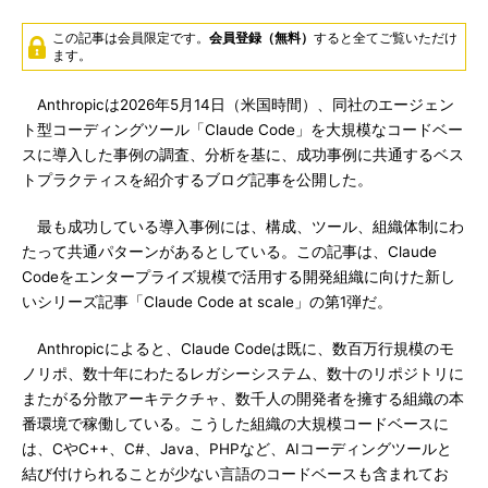
この記事は会員限定です。
会員登録（無料）
すると全てご覧いただけ
ます。
Anthropicは2026年5月14日（米国時間）、同社のエージェン
ト型コーディングツール「Claude Code」を大規模なコードベー
スに導入した事例の調査、分析を基に、成功事例に共通するベス
トプラクティスを紹介するブログ記事を公開した。
最も成功している導入事例には、構成、ツール、組織体制にわ
たって共通パターンがあるとしている。この記事は、Claude
Codeをエンタープライズ規模で活用する開発組織に向けた新し
いシリーズ記事「Claude Code at scale」の第1弾だ。
Anthropicによると、Claude Codeは既に、数百万行規模のモ
ノリポ、数十年にわたるレガシーシステム、数十のリポジトリに
またがる分散アーキテクチャ、数千人の開発者を擁する組織の本
番環境で稼働している。こうした組織の大規模コードベースに
は、CやC++、C#、Java、PHPなど、AIコーディングツールと
結び付けられることが少ない言語のコードベースも含まれてお