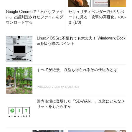
Google Chromeで「不正なファイ
セキュリティベンダー2社のリポ
ル」と誤判定されたファイルをダ
ートに見る「攻撃の高度化」のい
ウンロードする
ま (1/3)
Linux／OSSに不慣れでも大丈夫！ WindowsでDock
erを扱う際のポイント
すべてが絶景、収益も得られるその仕組みとは
PR(COCO VILLA on GOETHE)
国内市場に登場した「SD-WAN」、企業にどんなメ
リットをもたらすか