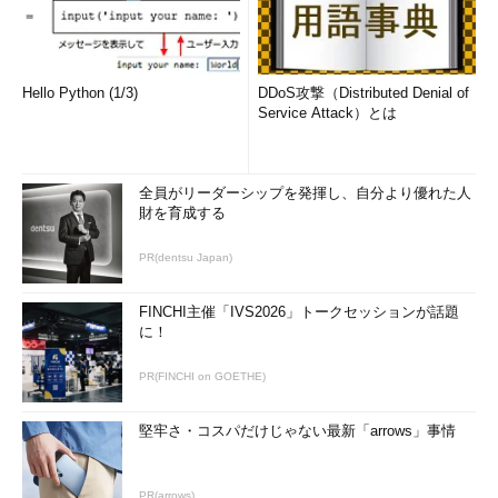
Hello Python (1/3)
DDoS攻撃（Distributed Denial of
Service Attack）とは
全員がリーダーシップを発揮し、自分より優れた人
財を育成する
PR(dentsu Japan)
FINCHI主催「IVS2026」トークセッションが話題
に！
PR(FINCHI on GOETHE)
堅牢さ・コスパだけじゃない最新「arrows」事情
PR(arrows)