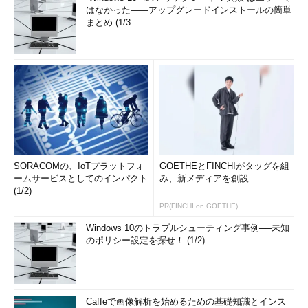
はなかった――アップグレードインストールの簡単
まとめ (1/3...
SORACOMの、IoTプラットフォ
GOETHEとFINCHIがタッグを組
ームサービスとしてのインパクト
み、新メディアを創設
(1/2)
PR(FINCHI on GOETHE)
Windows 10のトラブルシューティング事例──未知
のポリシー設定を探せ！ (1/2)
Caffeで画像解析を始めるための基礎知識とインス