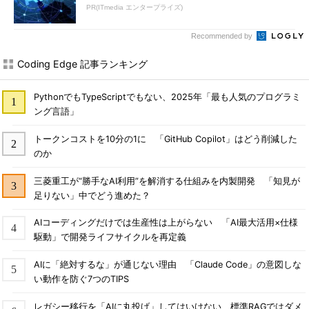
PR(ITmedia エンタープライズ)
Recommended by
Coding Edge 記事ランキング
PythonでもTypeScriptでもない、2025年「最も人気のプログラミ
ング言語」
トークンコストを10分の1に 「GitHub Copilot」はどう削減した
のか
三菱重工が“勝手なAI利用”を解消する仕組みを内製開発 「知見が
足りない」中でどう進めた？
AIコーディングだけでは生産性は上がらない 「AI最大活用×仕様
駆動」で開発ライフサイクルを再定義
AIに「絶対するな」が通じない理由 「Claude Code」の意図しな
い動作を防ぐ7つのTIPS
レガシー移行を「AIに丸投げ」してはいけない 標準RAGではダメ