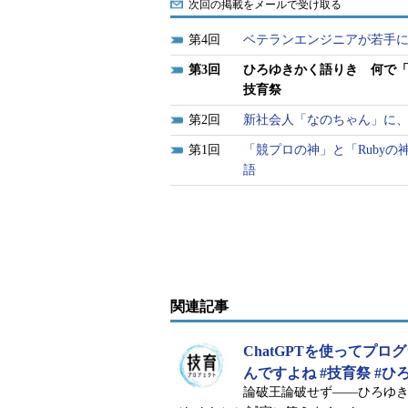
次回の掲載をメールで受け取る
4
ベテランエンジニアが若手に
3
ひろゆきかく語りき 何で「
技育祭
2
新社会人「なのちゃん」に、
1
「競プロの神」と「Ruby
語
関連記事
ChatGPTを使ってプ
んですよね #技育祭 #ひ
論破王論破せず――ひろゆ