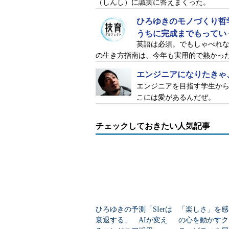
（しんし）に誠実に答えまくった。
ひろゆきのモノづくり哲
うちに完成までもっていく
英語は必須。でもしゃべれ
の生き方指南は、今年も実用的で熱かっ
エンジニアになりたきゃ、
エンジニアを目指す学生か
こには愛があるんだぜ。
チェックしておきたい人気記事
ひろゆきの予測「SIerは
「楽しさ」を感
衰退する」 AIが変え
の心を動かすク