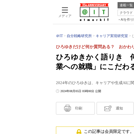
連載一覧
クラウド
メディア
AIを作
＠IT
自分戦略研究所
キャリア実現研究室
ひろゆきだけど何か質問ある？ おかわ
ひろゆきかく語りき 
業への就職」にこだわ
2024年のひろゆきは、キャリアや生成AI
2024年08月05日 05時00分 公開
印刷
通知
この記事は会員限定です。