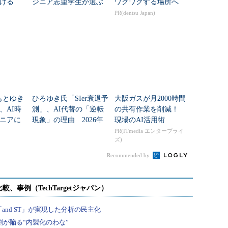
ける
ジニア志望学生が選ぶ
ワクワクする場所へ
インターン人気企業
PR(dentsu Japan)
は？
つもとゆき
ひろゆき氏「SIer衰退予
大阪ガスが月2000時間
、AI時
測」、AI代替の「逆転
の共有作業を削減！
ニアに
現象」の理由 2026年
現場のAI活用術
キル”
に生き残るエンジニ
PR(ITmedia エンタープライ
ズ)
ア“4つの役割”
Recommended by