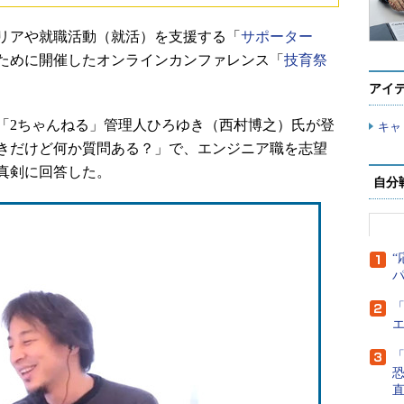
ャリアや就職活動（就活）を支援する「
サポーター
ために開催したオンラインカンファレンス「
技育祭
アイ
2ちゃんねる」管理人ひろゆき（西村博之）氏が登
キャ
きだけど何か質問ある？」で、エンジニア職を志望
真剣に回答した。
自分
“
「
「
直