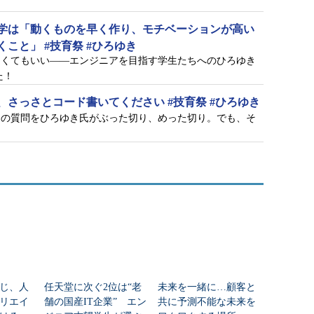
学は「動くものを早く作り、モチベーションが高い
こと」 #技育祭 #ひろゆき
なくてもいい――エンジニアを目指す学生たちへのひろゆき
た！
さっさとコード書いてください #技育祭 #ひろゆき
らの質問をひろゆき氏がぶった切り、めった切り。でも、そ
じ、人
任天堂に次ぐ2位は“老
未来を一緒に…顧客と
リエイ
舗の国産IT企業” エン
共に予測不能な未来を