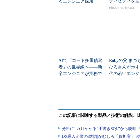
るエンジニア採用
ティビティを届
PR(dentsu Japan)
AIで「コード多重債務
Rubyの父 ま
者」の世界線へ――新
ひろさんが示す
卒エンジニアが実務で
代の若いエンジ
ボコされて学んだ、4つ
必要な“4つのス
の挫折と生存戦略