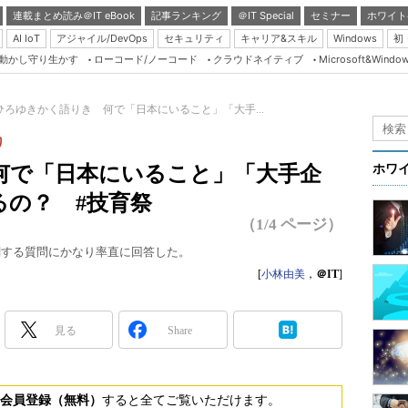
連載まとめ読み＠IT eBook
記事ランキング
＠IT Special
セミナー
ホワイト
AI IoT
アジャイル/DevOps
セキュリティ
キャリア&スキル
Windows
初
り動かし守り生かす
ローコード/ノーコード
クラウドネイティブ
Microsoft&Windo
Server & Storage
HTML5 + UX
ひろゆきかく語りき 何で「日本にいること」「大手...
Smart & Social
り
Coding Edge
何で「日本にいること」「大手企
ホワ
Java Agile
るの？ #技育祭
Database Expert
（1/4 ページ）
Linux ＆ OSS
に関する質問にかなり率直に回答した。
Master of IP Networ
[
小林由美
，
＠IT
]
Security & Trust
見る
Share
Test & Tools
Insider.NET
ブログ
会員登録（無料）
すると全てご覧いただけます。