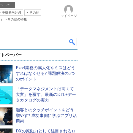
ペーパー
・中級者向けAI
その他
マイページ
ws
その他の特集
イトペーパー
Excel業務の属人化やミスはどう
すればなくせる? 課題解決の3つ
のポイント
「データマネジメントは高くて
k
大変」を覆す、最新のETL+デー
タカタログの実力
顧客とのタッチポイントをどう
増やす? 成功事例に学ぶアプリ活
用術
DXの原動力として注目されるロ