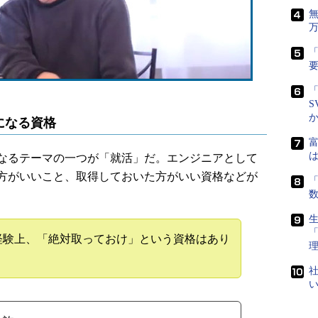
「
「
S
になる資格
富
は
なるテーマの一つが「就活」だ。エンジニアとして
方がいいこと、取得しておいた方がいい資格などが
「
生
経験上、「絶対取っておけ」という資格はあり
社