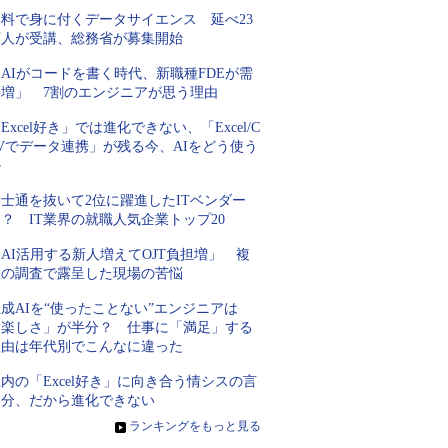
無料で身に付くデータサイエンス 延べ23
万人が受講、総務省が募集開始
AIがコードを書く時代、新職種FDEが需
要増」 7割のエンジニアが思う理由
Excel好き」では進化できない、「Excel/C
Vでデータ連携」が残る今、AIをどう使う
か
士通を抜いて2位に躍進したITベンダー
？ IT業界の就職人気企業トップ20
AI活用する新人増えてOJT負担増」 複
数の調査で露呈した現場の苦悩
成AIを“使ったことない”エンジニアは
「楽しさ」が半分？ 仕事に「満足」する
理由は年代別でこんなに違った
内の「Excel好き」に向き合う情シスの言
い分、だから進化できない
»
ランキングをもっと見る