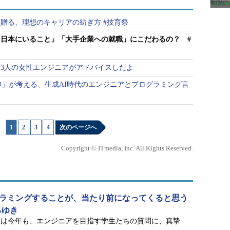
贈る、理想のキャリアの紡ぎ方 #技育祭
日本にいること」「大手企業への就職」にこだわるの？ #
3人の女性エンジニアがアドバイスしたよ
の神」が考える、生成AI時代のエンジニアとプログラミング言
1
|
2
|
3
|
4
次のページへ
Copyright © ITmedia, Inc. All Rights Reserved.
ログラミングすることが、当たり前になってくると思う
ろゆき
きは今年も、エンジニアを目指す学生たちの質問に、真摯