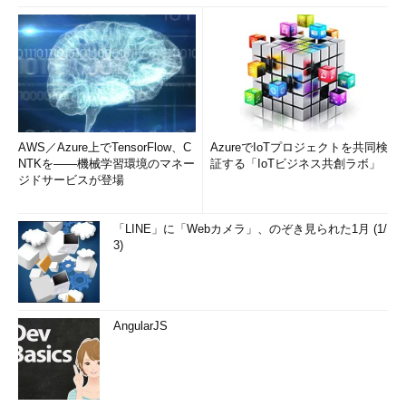
AWS／Azure上でTensorFlow、C
AzureでIoTプロジェクトを共同検
NTKを――機械学習環境のマネー
証する「IoTビジネス共創ラボ」
ジドサービスが登場
「LINE」に「Webカメラ」、のぞき見られた1月 (1/
3)
AngularJS