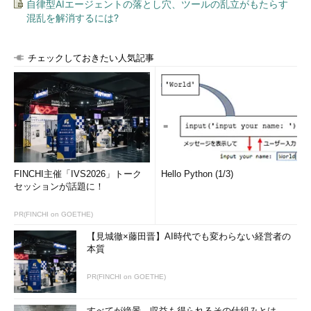
自律型AIエージェントの落とし穴、ツールの乱立がもたらす
混乱を解消するには?
チェックしておきたい人気記事
FINCHI主催「IVS2026」トーク
Hello Python (1/3)
セッションが話題に！
PR(FINCHI on GOETHE)
【見城徹×藤田晋】AI時代でも変わらない経営者の
本質
PR(FINCHI on GOETHE)
すべてが絶景、収益も得られるその仕組みとは