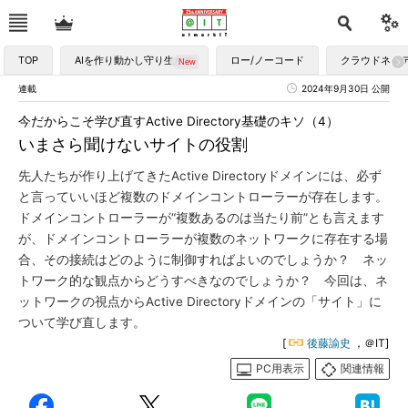
TOP
AIを作り動かし守り生かす
ロー/ノーコード
クラウドネイ
連載
2024年9月30日 公開
今だからこそ学び直すActive Directory基礎のキソ（4）
いまさら聞けないサイトの役割
先人たちが作り上げてきたActive Directoryドメインには、必ず
と言っていいほど複数のドメインコントローラーが存在します。
ドメインコントローラーが“複数あるのは当たり前”とも言えます
が、ドメインコントローラーが複数のネットワークに存在する場
合、その接続はどのように制御すればよいのでしょうか？ ネッ
トワーク的な観点からどうすべきなのでしょうか？ 今回は、ネ
ットワークの視点からActive Directoryドメインの「サイト」に
ついて学び直します。
[
後藤諭史
，＠IT]
PC用表示
関連情報