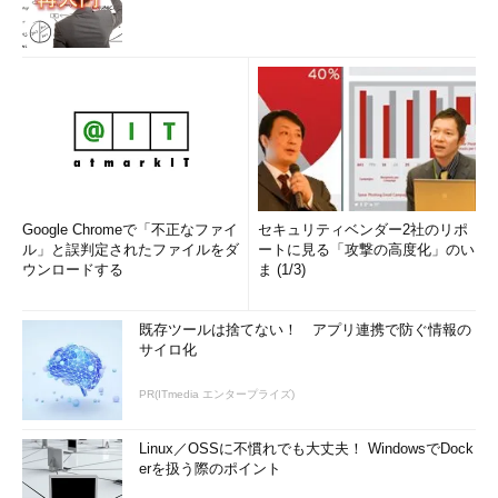
Google Chromeで「不正なファイ
セキュリティベンダー2社のリポ
ル」と誤判定されたファイルをダ
ートに見る「攻撃の高度化」のい
ウンロードする
ま (1/3)
既存ツールは捨てない！ アプリ連携で防ぐ情報の
サイロ化
PR(ITmedia エンタープライズ)
Linux／OSSに不慣れでも大丈夫！ WindowsでDock
erを扱う際のポイント