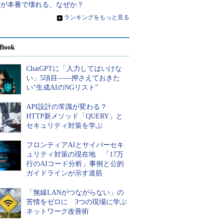
だが本番で壊れる、なぜか？
»
ランキングをもっと見る
Book
ChatGPTに「入力してはいけな
い」5項目――押さえておきた
い“生成AIのNGリスト”
API設計の常識が変わる？
HTTP新メソッド「QUERY」と
セキュリティ対策を学ぶ
フロンティアAIとサイバーセキ
ュリティ対策の現在地 「17万
行のAIコード分析」事例と公的
ガイドラインが示す道筋
「無線LANがつながらない」の
苦情をゼロに 3つの現場に学ぶ
ネットワーク改善術