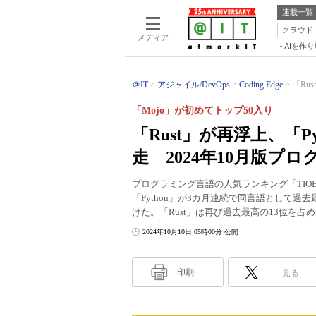
連載一覧
クラウド
メディア
AIを作
＠IT
アジャイル/DevOps
Coding Edge
「Ru
「Mojo」が初めてトップ50入り
「Rust」が再浮上、「
走 2024年10月版
プログラミング言語の人気ランキング「TIOB
「Python」が3カ月連続で同言語として過
けた。「Rust」は再び過去最高の13位を占
2024年10月10日 05時00分 公開
印刷
見る