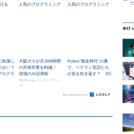
ける
人気のプログラミング
人気のプログラミング
言語」
言語」
＠IT e
下に転落し
大阪ガスが月2000時間
Python“独走時代”の裏
Aのせい？
の共有作業を削減！
で、ベテラン言語たち
プログラ
現場のAI活用術
が息を吹き返す？ 202
ランキ
5年7月版プログラミン
PR(ITmedia エンタープライ
ズ)
グ言語人気ランキング
Recommended by