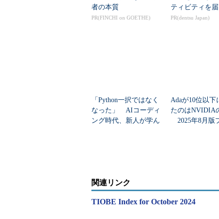
者の本質
ティビティを届
PR(FINCHI on GOETHE)
PR(dentsu Japan)
「Python一択ではなく
Adaが10位以
なった」 AIコーディ
たのはNVIDI
ング時代、新人が学ん
2025年8月版
で損しないプログラミ
ミング言語人気
ング言語は？
ング
関連リンク
TIOBE Index for October 2024