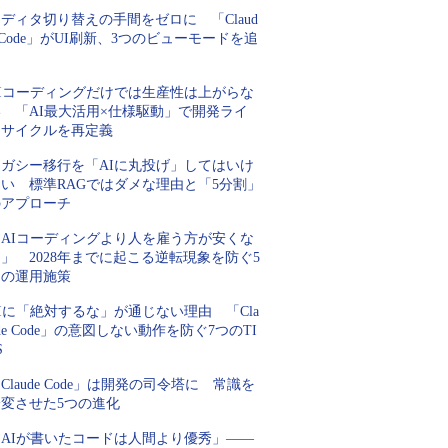
ディタ切り替えの手間をゼロに 「Claud
 Code」がUI刷新、3つのビューモードを追
加
AIコーディングだけでは生産性は上がらな
い 「AI最大活用×仕様駆動」で開発ライ
フサイクルを再定義
レガシー移行を「AIに丸投げ」してはいけ
ない 標準RAGではダメな理由と「5分割」
のアプローチ
「AIコーディングより人を雇う方が安くな
」 2028年までに起こる逆転現象を防ぐ5
つの運用施策
Iに「絶対するな」が通じない理由 「Cla
de Code」の意図しない動作を防ぐ7つのTI
S
Claude Code」は開発の司令塔に 常識を
一変させた5つの進化
「AIが書いたコードは人間より優秀」――