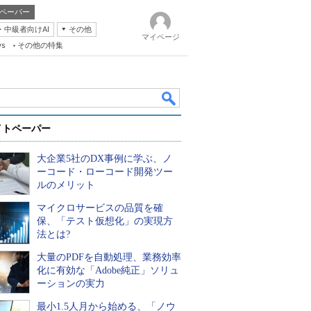
ペーパー
・中級者向けAI
その他
マイページ
ws
その他の特集
イトペーパー
大企業5社のDX事例に学ぶ、ノ
ーコード・ローコード開発ツー
ルのメリット
マイクロサービスの品質を確
k
保、「テスト仮想化」の実現方
法とは?
大量のPDFを自動処理、業務効率
化に有効な「Adobe純正」ソリュ
ーションの実力
最小1.5人月から始める、「ノウ