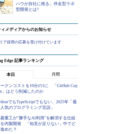
ハウが自社に残る」伴走型ラボ
型開発とは?
ティメディアからのお知らせ
リア採用の応募を受け付けています
ing Edge 記事ランキング
月間
本日
ークンコストを10分の1に 「GitHub Cop
lot」はどう削減したのか
ythonでもTypeScriptでもない、2025年「最
も人気のプログラミング言語」
菱重工が“勝手なAI利用”を解消する仕組
みを内製開発 「知見が足りない」中でど
う進めた？