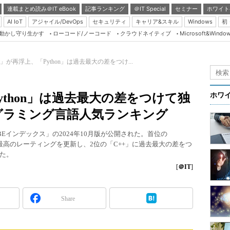
連載まとめ読み＠IT eBook
記事ランキング
＠IT Special
セミナー
ホワイト
AI IoT
アジャイル/DevOps
セキュリティ
キャリア&スキル
Windows
初
り動かし守り生かす
ローコード/ノーコード
クラウドネイティブ
Microsoft&Windo
Server & Storage
HTML5 + UX
st」が再浮上、「Python」は過去最大の差をつけ...
Smart & Social
Coding Edge
Python」は過去最大の差をつけて独
ホワ
Java Agile
プログラミング言語人気ランキング
Database Expert
Eインデックス」の2024年10月版が公開された。首位の
Linux ＆ OSS
去最高のレーティングを更新し、2位の「C++」に過去最大の差をつ
めた。
Master of IP Networ
[
＠IT
]
Security & Trust
Test & Tools
Share
Insider.NET
ブログ