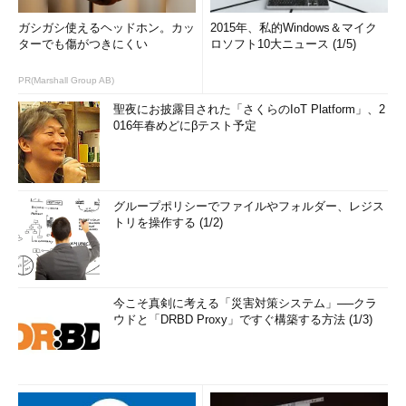
ガシガシ使えるヘッドホン。カッ
2015年、私的Windows＆マイク
ターでも傷がつきにくい
ロソフト10大ニュース (1/5)
PR(Marshall Group AB)
聖夜にお披露目された「さくらのIoT Platform」、2
016年春めどにβテスト予定
グループポリシーでファイルやフォルダー、レジス
トリを操作する (1/2)
今こそ真剣に考える「災害対策システム」──クラ
ウドと「DRBD Proxy」ですぐ構築する方法 (1/3)