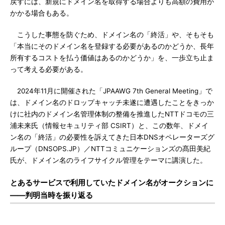
戻すには、新規にドメイン名を取得する場合よりも高額の費用が
かかる場合もある。
こうした事態を防ぐため、ドメイン名の「終活」や、そもそも
「本当にそのドメイン名を登録する必要があるのかどうか、長年
所有するコストを払う価値はあるのかどうか」を、一歩立ち止ま
って考える必要がある。
2024年11月に開催された「JPAAWG 7th General Meeting」で
は、ドメイン名のドロップキャッチ未遂に遭遇したことをきっか
けに社内のドメイン名管理体制の整備を推進したNTTドコモの三
浦未来氏（情報セキュリティ部 CSIRT）と、この数年、ドメイ
ン名の「終活」の必要性を訴えてきた日本DNSオペレーターズグ
ループ（DNSOPS.JP）／NTTコミュニケーションズの髙田美紀
氏が、ドメイン名のライフサイクル管理をテーマに講演した。
とあるサービスで利用していたドメイン名がオークションに
――判明当時を振り返る