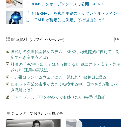
「IBDNS」をオープンソースで公開 AFNIC
「.INTERNAL」を私的用途のトップレベルドメイン
に ICANNが暫定的に決定、その理由とは？
関連資料（ホワイトペーパー）
PR
国税庁の次世代基幹システム「KSK2」稼働開始に向けて、対
応すべき変更点とは?
社員の「PC持ち出し」はもう怖くない 低コスト・安全・効率
的なPC運用の実現法
わが郡はランサムウェアにこう襲われた 敏腕CIO語る
ロボット産業の市場が大きく転換する中、日本企業が取るべ
き戦略とは?
「テープ」にHDDをやめてでも移りたい“納得の理由”
チェックしておきたい人気記事