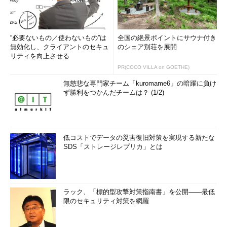
“必要ないもの／使わないもの”は
全国の絶景ポイントにサウナ付き
無効化し、クライアントのセキュ
のシェア別荘を展開
リティを向上させる
PR(COCO VILLA on GOETHE)
無慈悲な専門家チーム「kuromame6」の暗躍に負け
ず勝利をつかんだチームは？ (1/2)
低コストでデータの災害復旧対策を実現する新たな
SDS「ストレージレプリカ」とは
ラック、「標的型攻撃対策指南書」を公開――最低
限のセキュリティ対策を網羅