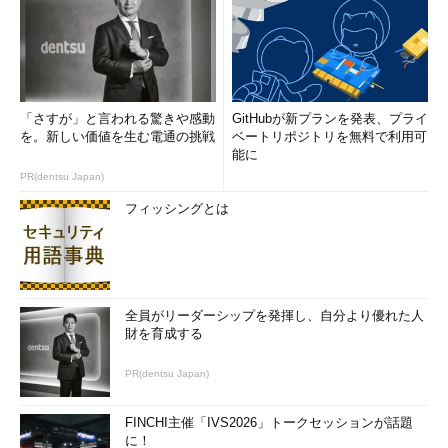
「さすが」と言われる驚きや感動
GitHubが新プランを発表、プライ
を。新しい価値を生む電通の挑戦
ベートリポジトリを無料で利用可
能に
PR(dentsu Japan)
フィッシングとは
全員がリーダーシップを発揮し、自分より優れた人
財を育成する
PR(dentsu Japan)
FINCHI主催「IVS2026」トークセッションが話題
に！