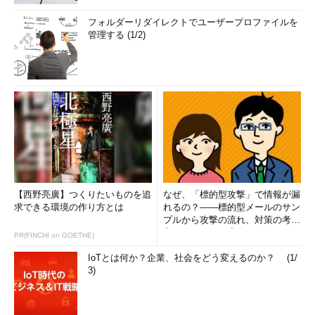
フォルダーリダイレクトでユーザープロファイルを
管理する (1/2)
【西野亮廣】つくりたいものを追
なぜ、「標的型攻撃」で情報が漏
求できる環境の作り方とは
れるの？――標的型メールのサン
プルから攻撃の流れ、対策の考え
方まで、もう一度分かりやすく
PR(FINCHI on GOETHE)
解...
IoTとは何か？企業、社会をどう変えるのか？ (1/
3)