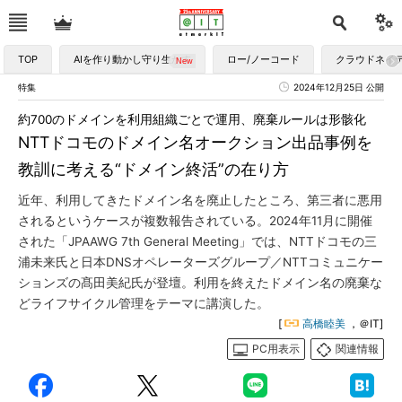
TOP
AIを作り動かし守り生かす
ロー/ノーコード
クラウドネイ
特集
2024年12月25日 公開
約700のドメインを利用組織ごとで運用、廃棄ルールは形骸化
NTTドコモのドメイン名オークション出品事例を
教訓に考える“ドメイン終活”の在り方
近年、利用してきたドメイン名を廃止したところ、第三者に悪用
されるというケースが複数報告されている。2024年11月に開催
された「JPAAWG 7th General Meeting」では、NTTドコモの三
浦未来氏と日本DNSオペレーターズグループ／NTTコミュニケー
ションズの髙田美紀氏が登壇。利用を終えたドメイン名の廃棄な
どライフサイクル管理をテーマに講演した。
[
高橋睦美
，＠IT]
PC用表示
関連情報