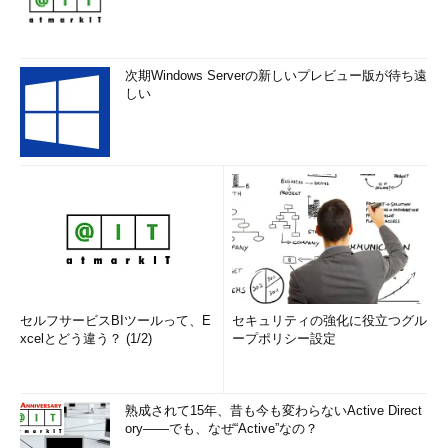
次期Windows Serverの新しいプレビュー版が待ち遠
しい
セルフサービスBIツールって、E
セキュリティの強化に役立つグル
xcelとどう違う？ (1/2)
ープポリシー設定
熟成されて15年、昔も今も変わらないActive Direct
ory――でも、なぜ“Active”なの？