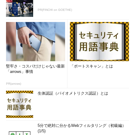
PR(FINCHI on GOETHE)
堅牢さ・コスパだけじゃない最新
「ポートスキャン」とは
「arrows」事情
PR(arrows)
生体認証（バイオメトリクス認証）とは
5分で絶対に分かるWebフィルタリング（初級編）
(1/5)