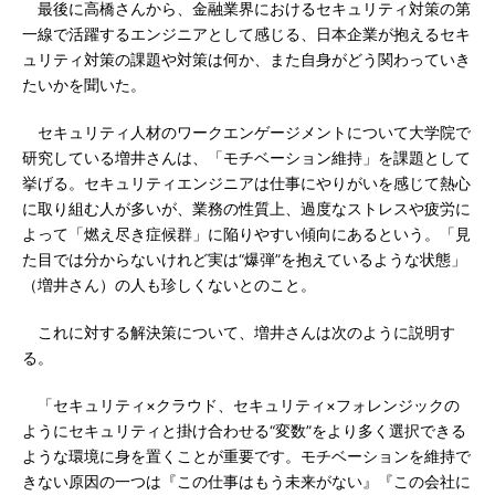
最後に高橋さんから、金融業界におけるセキュリティ対策の第
一線で活躍するエンジニアとして感じる、日本企業が抱えるセキ
ュリティ対策の課題や対策は何か、また自身がどう関わっていき
たいかを聞いた。
セキュリティ人材のワークエンゲージメントについて大学院で
研究している増井さんは、「モチベーション維持」を課題として
挙げる。セキュリティエンジニアは仕事にやりがいを感じて熱心
に取り組む人が多いが、業務の性質上、過度なストレスや疲労に
よって「燃え尽き症候群」に陥りやすい傾向にあるという。「見
た目では分からないけれど実は“爆弾”を抱えているような状態」
（増井さん）の人も珍しくないとのこと。
これに対する解決策について、増井さんは次のように説明す
る。
「セキュリティ×クラウド、セキュリティ×フォレンジックの
ようにセキュリティと掛け合わせる“変数”をより多く選択できる
ような環境に身を置くことが重要です。モチベーションを維持で
きない原因の一つは『この仕事はもう未来がない』『この会社に