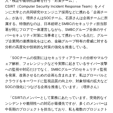
入・検証や脆弱性診断を行う「対策チーム」、
CSIRT（Computer Security Incident Response Team）をメイ
ンに大学との共同研究やエンジニア採用などに携わる「企画チー
ム」があり、増井さんはSOCチーム、石原さんは企画チームに所
属する。特徴的なのは、日本総研とSMBCのセキュリティ担当部
署が同じフロアで一体運営しながら、SMBCグループ全体のサイ
バーセキュリティ対策に当事者として携わっている点だ。グルー
プ企業間の連携強化をはじめ、金融グループ特有の脅威に対する
分析の高度化や技術的な対策の強化を推進している。
「SOCチームの役割にはセキュリティアラートの分析やマルウ
ェア解析、フォレンジックなど今実際に起きているサイバー攻撃
への監視や対応だけでなく、SMBCグループのセキュリティ監視
を発展、改善させるための企画も含まれます。私はグローバルと
クラウドをキーワードに監視品質の向上や、対象領域の拡大など
SOCの強化につなげる企画を推進しています」（増井さん）
「CSIRTのメンバーとして業務にあたっています。突発的なイ
ンシデントや脆弱性への対応が最優先ですが、多くのメンバーは
中長期のプロジェクトを担当しており、私も複数のプロジェクト