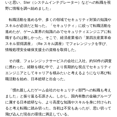
いと思い、SIer（システムインテグレーター）などへの転職を視
野に情報を調べ始めました」
転職活動を進める中、多くの領域でセキュリティ対策の知識や
スキルが必須だと知った。「セキュリティ」に絞って転職活動を
進めたが、ゲーム業界の知識のみでセキュリティエンジニアに転
職するのは難しかった。そこで、経済産業省の「第四次産業革命
スキル習得講座」（Re スキル講座）でフォレンジックを学び、
情報処理安全確保支援士の資格を取得した。
その後、フォレンジックサービスの会社に入社。約50件の調査
に携わった。経験を積む中で、より長期的な視点でセキュリティ
エンジニアとしてキャリアを積みたいと考えるようになり再び転
職活動を始め、日本総研と出会った。
「慣れ親しんだゲーム会社のセキュリティ部門への転職も考え
ました」と振り返る石原さん。しかし、国内有数の金融グループ
に属する日本総研なら、より高度な知識やスキルを身に付けられ
ると考え転職に踏み切った。当初は不安もあったが、思い切って
飛び込んだ現在の環境に満足している。