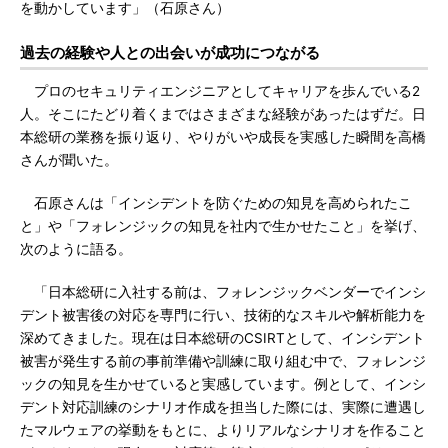
を動かしています」（石原さん）
過去の経験や人との出会いが成功につながる
プロのセキュリティエンジニアとしてキャリアを歩んでいる2
人。そこにたどり着くまではさまざまな経験があったはずだ。日
本総研の業務を振り返り、やりがいや成長を実感した瞬間を高橋
さんが聞いた。
石原さんは「インシデントを防ぐための知見を高められたこ
と」や「フォレンジックの知見を社内で生かせたこと」を挙げ、
次のように語る。
「日本総研に入社する前は、フォレンジックベンダーでインシ
デント被害後の対応を専門に行い、技術的なスキルや解析能力を
深めてきました。現在は日本総研のCSIRTとして、インシデント
被害が発生する前の事前準備や訓練に取り組む中で、フォレンジ
ックの知見を生かせていると実感しています。例として、インシ
デント対応訓練のシナリオ作成を担当した際には、実際に遭遇し
たマルウェアの挙動をもとに、よりリアルなシナリオを作ること