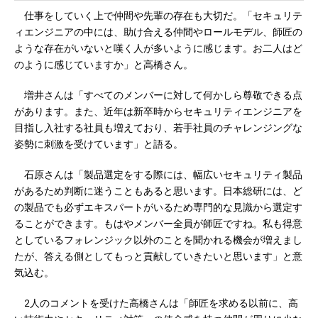
仕事をしていく上で仲間や先輩の存在も大切だ。「セキュリテ
ィエンジニアの中には、助け合える仲間やロールモデル、師匠の
ような存在がいないと嘆く人が多いように感じます。お二人はど
のように感じていますか」と高橋さん。
増井さんは「すべてのメンバーに対して何かしら尊敬できる点
があります。また、近年は新卒時からセキュリティエンジニアを
目指し入社する社員も増えており、若手社員のチャレンジングな
姿勢に刺激を受けています」と語る。
石原さんは「製品選定をする際には、幅広いセキュリティ製品
があるため判断に迷うこともあると思います。日本総研には、ど
の製品でも必ずエキスパートがいるため専門的な見識から選定す
ることができます。もはやメンバー全員が師匠ですね。私も得意
としているフォレンジック以外のことを聞かれる機会が増えまし
たが、答える側としてもっと貢献していきたいと思います」と意
気込む。
2人のコメントを受けた高橋さんは「師匠を求める以前に、高