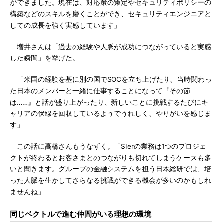
ができました。現在は、対応策の策定やセキュリティポリシーの
構築などのスキルを磨くことができ、セキュリティエンジニアと
しての成長を強く実感しています」
増井さんは「過去の経験や人脈が成功につながっていると実感
した瞬間」を挙げた。
「米国の経験を基に別の国でSOCを立ち上げたり、当時関わっ
た日本のメンバーと一緒に仕事することになって『その節
は……』と話が盛り上がったり、新しいことに挑戦するたびにキ
ャリアの伏線を回収しているようでうれしく、やりがいを感じま
す」
この話に高橋さんもうなずく。「SIerの業務は1つのプロジェ
クトが終わるとお客さまとのつながりも切れてしまうケースも多
いと聞きます。グループの金融システムを担う日本総研では、培
った人脈を生かしてさらなる挑戦ができる機会が多いのかもしれ
ませんね」
同じベクトルで進む仲間がいる理想の環境