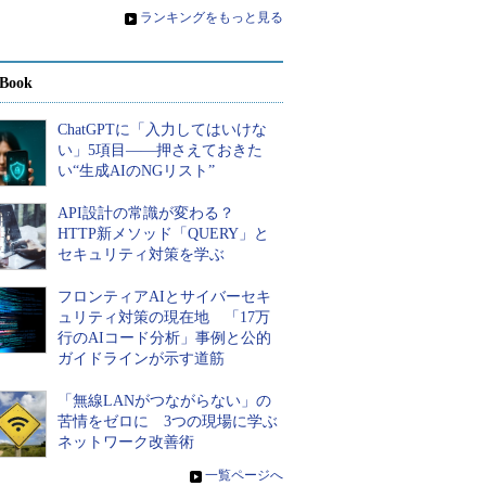
»
ランキングをもっと見る
Book
ChatGPTに「入力してはいけな
い」5項目――押さえておきた
い“生成AIのNGリスト”
API設計の常識が変わる？
HTTP新メソッド「QUERY」と
セキュリティ対策を学ぶ
フロンティアAIとサイバーセキ
ュリティ対策の現在地 「17万
行のAIコード分析」事例と公的
ガイドラインが示す道筋
「無線LANがつながらない」の
苦情をゼロに 3つの現場に学ぶ
ネットワーク改善術
»
一覧ページへ