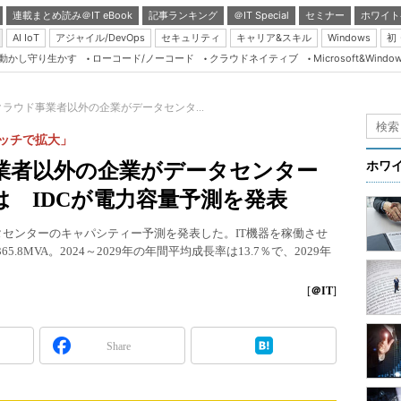
連載まとめ読み＠IT eBook
記事ランキング
＠IT Special
セミナー
ホワイト
AI IoT
アジャイル/DevOps
セキュリティ
キャリア&スキル
Windows
初
り動かし守り生かす
ローコード/ノーコード
クラウドネイティブ
Microsoft&Windo
Server & Storage
HTML5 + UX
ラウド事業者以外の企業がデータセンタ...
Smart & Social
ッチで拡大」
Coding Edge
業者以外の企業がデータセンター
ホワ
Java Agile
 IDCが電力容量予測を発表
Database Expert
データセンターのキャパシティー予測を発表した。IT機器を稼働させ
Linux ＆ OSS
.8MVA。2024～2029年の年間平均成長率は13.7％で、2029年
Master of IP Networ
[
＠IT
]
Security & Trust
Test & Tools
Share
Insider.NET
ブログ