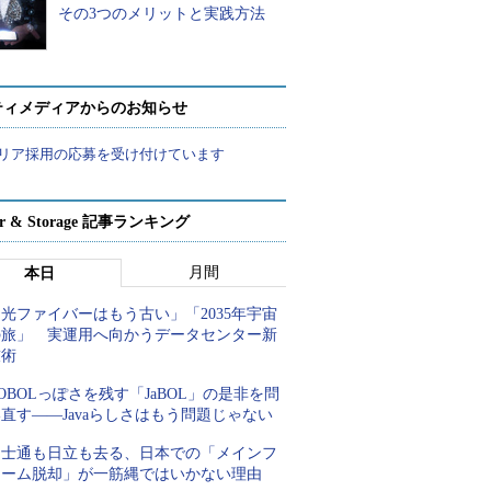
その3つのメリットと実践方法
ティメディアからのお知らせ
リア採用の応募を受け付けています
ver & Storage 記事ランキング
月間
本日
光ファイバーはもう古い」「2035年宇宙
の旅」 実運用へ向かうデータセンター新
技術
OBOLっぽさを残す「JaBOL」の是非を問
直す――Javaらしさはもう問題じゃない
富士通も日立も去る、日本での「メインフ
レーム脱却」が一筋縄ではいかない理由