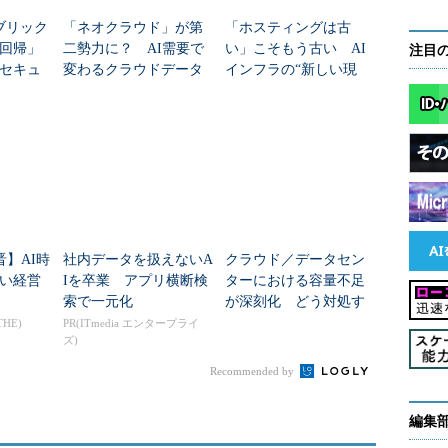
ブリック
「ネオクラウド」が第
「ホスティングは古
回帰」
二勢力に？ AI需要で
い」こそもう古い AI
注目
セキュ
変わるクラウドデータ
インフラの“新しい現
語れな
センターの選択肢
実”
晋】AI時
社内データを扱えないA
クラウド／データセン
い経営
Iを卒業 アプリ横断検
ターにおける容量不足
索で一元化
が深刻化 どう対処す
ればいいのか
THE)
PR(ITmedia エンタープライ
ズ)
Recommended by
編集