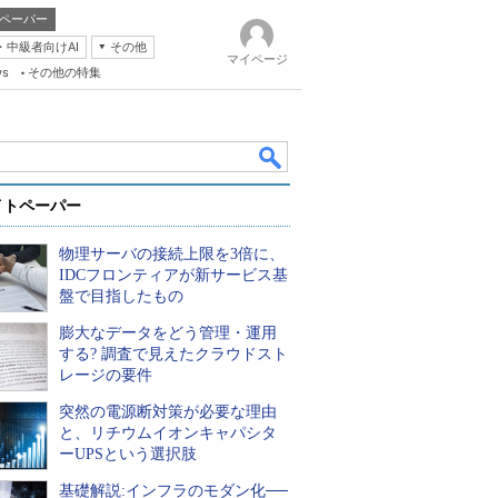
ペーパー
・中級者向けAI
その他
マイページ
ws
その他の特集
イトペーパー
物理サーバの接続上限を3倍に、
IDCフロンティアが新サービス基
盤で目指したもの
膨大なデータをどう管理・運用
k
する? 調査で見えたクラウドスト
レージの要件
突然の電源断対策が必要な理由
と、リチウムイオンキャパシタ
ーUPSという選択肢
基礎解説:インフラのモダン化──