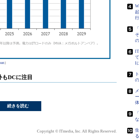
W
「
の
I
て
pan
）
もDCに注目
メ
ー
続きを読む
「
Copyright © ITmedia, Inc. All Rights Reserved.