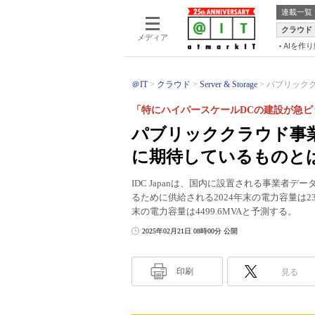
連載一覧
クラウド
メディア
AIを作
＠IT
クラウド
Server & Storage
パブリックク
「特にハイパースケールDCの建設が急ピ
パブリッククラウド事
に期待しているものとは
IDC Japanは、国内に設置される事業者
るために供給される2024年末の電力容量は2365
末の電力容量は4499.6MVAと予測する。
2025年02月21日 08時00分 公開
印刷
見る