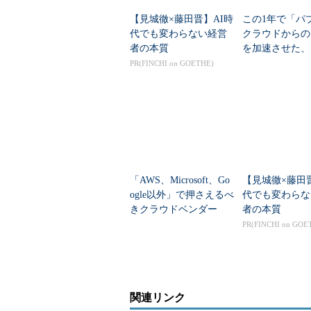
【見城徹×藤田晋】AI時
この1年で「パ
代でも変わらない経営
クラウドからの
者の本質
を加速させた、
リティだけでは
PR(FINCHI on GOETHE)
い変化
「AWS、Microsoft、Go
【見城徹×藤田
ogle以外」で押さえるべ
代でも変わらな
きクラウドベンダー
者の本質
は？ AI時代の新たな
PR(FINCHI on GOE
勢力図
関連リンク