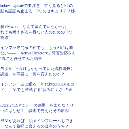
indows Updateで要注意 甘く見るとPCの
起動も認証も止まる「3つのセキュリティ移
行」
脱VMware」なんて望んでいなかった――
それでも考えざるを得ない人のための“3つ
筋道”
Tインフラ専門家の私でも、もうAIには勝
ない――「Active Directory」障害対応をA
Iに丸ごと任せてみた結果
トヨタが「6カ月もかかっていた高性能PC
の調達」を不要に 何を変えたのか？
インフレームに眠る「年代物のCOBOLコ
ド」、AIでも苦戦する"読みにくさ"の正
体
ExcelとCSVでデータ連携」をまだなくせ
ないのはなぜ？ 調査で見えたその原因
生成AIがあれば「脱メインフレームもでき
る」なんて気軽に言えるのは今のうち？