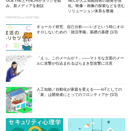
GOETHEとFINCHIがタッグを組
NECが人工知能技術の開発を強
み、新メディアを創設
化、映像・画像の探索などを含む
ソリューション体系を整備
PR(FINCHI on GOETHE)
ギョーカイ研究、自己分析――いざという時にオロ
オロしないための「就活準備」基礎の基礎 (1/3)
「えっ、このメールが？」――マトモな文面のメー
ルに攻撃が仕込まれるばらまき型攻撃に注意
人工知能／自動化が家庭を変える――IoTとしての
「家」は開発者にとってのフロンティアか (1/3)