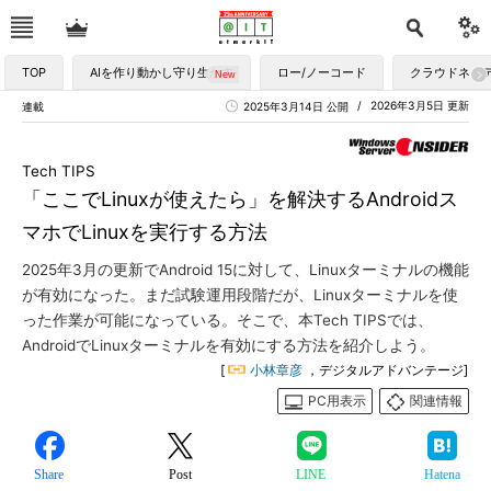
TOP
AIを作り動かし守り生かす
ロー/ノーコード
クラウドネイ
2026年3月5日 更新
連載
2025年3月14日 公開
Tech TIPS
「ここでLinuxが使えたら」を解決するAndroidス
マホでLinuxを実行する方法
2025年3月の更新でAndroid 15に対して、Linuxターミナルの機能
が有効になった。まだ試験運用段階だが、Linuxターミナルを使
った作業が可能になっている。そこで、本Tech TIPSでは、
AndroidでLinuxターミナルを有効にする方法を紹介しよう。
[
小林章彦
，デジタルアドバンテージ]
PC用表示
関連情報
Share
Post
LINE
Hatena