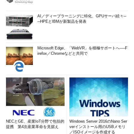
AI／ディープラーニングに特化、GPUサーバ続々─
─HPEとIBMが新製品を発表
Microsoft Edge、「WebVR」を積極サポートへ──F
irefox／Chromeなどと共同で
NECとGE、産業IoT分野で包括的
Windows Server 2016のNano Ser
提携 第4次産業革命を見据え
verインストール用のUSBメモリ
／ISOイメージを作成する