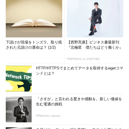
下請けが現場をトンズラ。取り残
【西野亮廣】ビジネス書最新刊
された元請けの運命は？ (1/2)
『北極星 僕たちはどう働くか』
PR(FINCHI on GOETHE)
HTTP/HTTPSでまとめてデータを取得するwgetコマ
ンドとは？
「さすが」と言われる驚きや感動を。新しい価値を
生む電通の挑戦
PR(dentsu Japan)