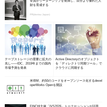
全員がリーダーシップを発揮し、自分より優れた人
財を育成する
PR(dentsu Japan)
テープストレージの需要に拡大の
Active Directoryのオブジェクト
兆し――IDC、2019年までの国内
を「ディレクトリ同期ツール」で
市場予測を発表
クラウドに同期する
米IBM、約50のコードをオープンソース化するdevel
operWorks Openを開設
FINCHI主催「IVS2026」トークセッションが話題