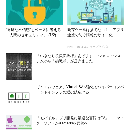
“適度な不信感”をベースに考える
既存ツールは捨てない！ アプリ
「人間のセキュリティ」 (1/2)
連携で防ぐ情報のサイロ化
PR(ITmedia エンタープライズ)
「いきなり役員面接権」あげます──ジャストシス
テムから「挑戦状」が届きました
ヴイエムウェア、Virtual SAN強化でハイパーコンバ
ージドインフラの選択肢広げる
「モバイルアプリ開発に最適な言語はC#」――マイ
クロソフトがXamarinを買収へ