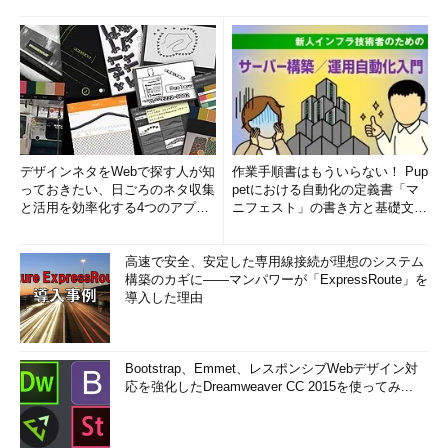
デザインネタをWebで探す人が知
作業手順書はもういらない！ Pup
っておきたい、日ごろのネタ収集
petにおける自動化の定義書「マ
と活用を効率化する4つのアプリ
ニフェスト」の書き方と基礎文法
(1/3)
まとめ (1/5)
高速で安全、安定した専用線接続が理想のシステム
構築のカギに――マンパワーが「ExpressRoute」を
導入した理由
Bootstrap、Emmet、レスポンシブWebデザイン対
応を強化したDreamweaver CC 2015を使ってみ...