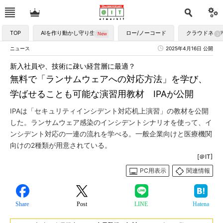
TOP
AIを作り動かし守り生かす
ロー/ノーコード
クラウドネイ
ニュース
2025年4月16日 公開
新入社員や、技術に疎い経営層に最適？
無料で「ランサムウェアへの対応方法」を学び、
学ばせることも可能な演習用教材 IPAが公開
IPAは「セキュリティインシデント対応机上演習」の教材を公開
した。ランサムウェア感染のインシデントシナリオを使って、イ
ンシデント対応の一連の流れを学べる。一般企業向けと医療機関
向けの2種類が用意されている。
[＠IT]
PC用表示
関連情報
Share
Post
LINE
Hatena