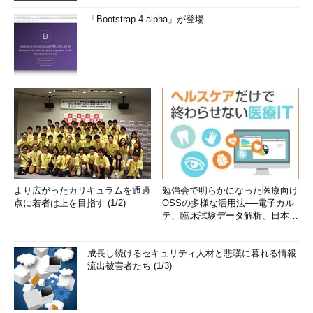
「Bootstrap 4 alpha」が登場
より広がったカリキュラムを通過
勉強会で明らかになった医療向け
点に若者は上を目指す (1/2)
OSSの多様な活用法──電子カル
テ、臨床試験データ解析、日本語
医学用語プラットフォーム、画...
成長し続けるセキュリティ人材と悲嘆に暮れる情報
流出被害者たち (1/3)