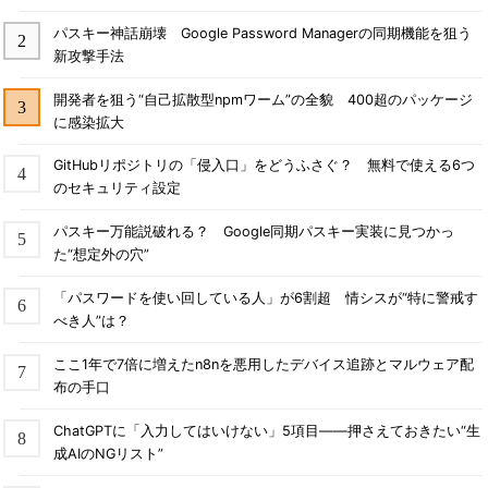
パスキー神話崩壊 Google Password Managerの同期機能を狙う
新攻撃手法
開発者を狙う“自己拡散型npmワーム”の全貌 400超のパッケージ
に感染拡大
GitHubリポジトリの「侵入口」をどうふさぐ？ 無料で使える6つ
のセキュリティ設定
パスキー万能説破れる？ Google同期パスキー実装に見つかっ
た“想定外の穴”
「パスワードを使い回している人」が6割超 情シスが“特に警戒す
べき人”は？
ここ1年で7倍に増えたn8nを悪用したデバイス追跡とマルウェア配
布の手口
ChatGPTに「入力してはいけない」5項目――押さえておきたい“生
成AIのNGリスト”