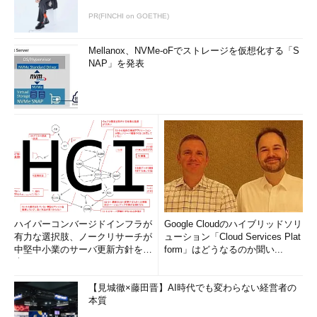
PR(FINCHI on GOETHE)
Mellanox、NVMe-oFでストレージを仮想化する「S
NAP」を発表
ハイパーコンバージドインフラが
Google Cloudのハイブリッドソリ
有力な選択肢、ノークリサーチが
ューション「Cloud Services Plat
中堅中小業のサーバ更新方針を調
form」はどうなるのか聞い...
査
【見城徹×藤田晋】AI時代でも変わらない経営者の
本質