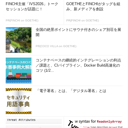
FINCHI主催「IVS2026」トーク
GOETHEとFINCHIがタッグを組
セッションが話題に！
み、新メディアを創設
PR(FINCHI on GOETHE)
PR(FINCHI on GOETHE)
全国の絶景ポイントにサウナ付きのシェア別荘を展
開
PR(COCO VILLA on GOETHE)
コンテナベースの継続的インテグレーションの利点
／課題と、CIパイプライン、Docker Build高速化の
コツ (1/2...
「電子署名」とは、「デジタル署名」とは