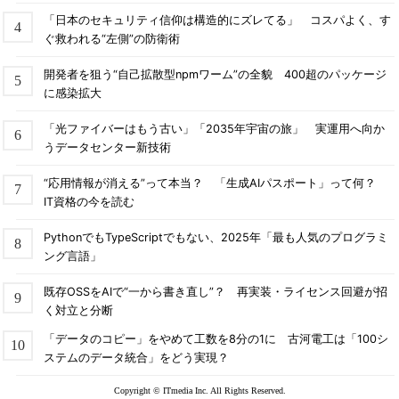
「日本のセキュリティ信仰は構造的にズレてる」 コスパよく、す
ぐ救われる“左側”の防衛術
開発者を狙う“自己拡散型npmワーム”の全貌 400超のパッケージ
に感染拡大
「光ファイバーはもう古い」「2035年宇宙の旅」 実運用へ向か
うデータセンター新技術
“応用情報が消える”って本当？ 「生成AIパスポート」って何？
IT資格の今を読む
PythonでもTypeScriptでもない、2025年「最も人気のプログラミ
ング言語」
既存OSSをAIで“一から書き直し”？ 再実装・ライセンス回避が招
く対立と分断
「データのコピー」をやめて工数を8分の1に 古河電工は「100シ
ステムのデータ統合」をどう実現？
Copyright © ITmedia Inc. All Rights Reserved.