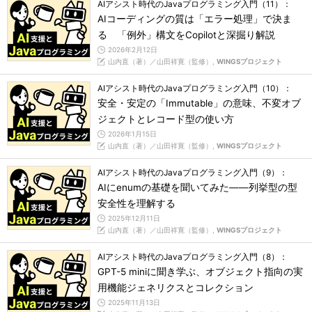
AIアシスト時代のJavaプログラミング入門（11）：
AIコーディングの質は「エラー処理」で決ま
る 「例外」構文をCopilotと深掘り解説
2026年2月12日
山内直（著）／山田祥寛（監修）,
WINGSプロジェクト
AIアシスト時代のJavaプログラミング入門（10）：
安全・安定の「Immutable」の意味、不変オブ
ジェクトとレコード型の使い方
2026年1月15日
山内直（著）／山田祥寛（監修）,
WINGSプロジェクト
AIアシスト時代のJavaプログラミング入門（9）：
AIにenumの基礎を聞いてみた――列挙型の型
安全性を理解する
2025年12月11日
山内直（著）／山田祥寛（監修）,
WINGSプロジェクト
AIアシスト時代のJavaプログラミング入門（8）：
GPT-5 miniに聞き学ぶ、オブジェクト指向の実
用機能ジェネリクスとコレクション
2025年11月13日