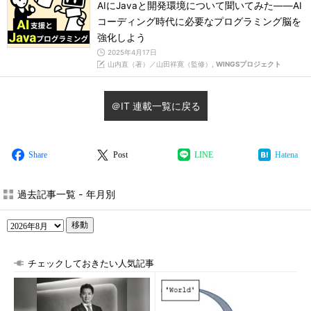
AIにJavaと開発環境について聞いてみた――AI
コーディング時代に必要なプログラミング脳を
強化しよう
2025年4月17日
山内直（著）／山田祥寛（監修）,
WINGSプロジェクト
＠IT 連載一覧に戻る
Share
Post
LINE
Hatena
過去記事一覧 - 年月別
移動
チェックしておきたい人気記事