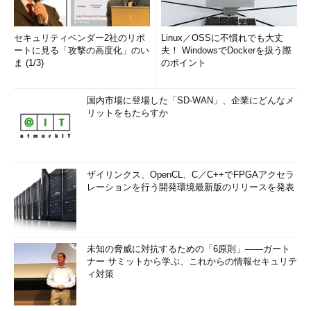
セキュリティベンダー2社のリポ
Linux／OSSに不慣れでも大丈
ートに見る「攻撃の高度化」のい
夫！ WindowsでDockerを扱う際
ま (1/3)
のポイント
国内市場に登場した「SD-WAN」、企業にどんなメ
リットをもたらすか
ザイリンクス、OpenCL、C／C++でFPGAアクセラ
レーションを行う開発環境最新版のリリースを発表
未知の脅威に対抗するための「6原則」――ガート
ナー サミットから学ぶ、これからの情報セキュリテ
ィ対策