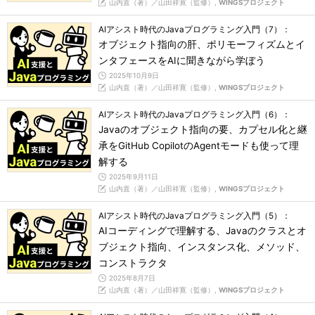
山内直（著）／山田祥寛（監修）,
WINGSプロジェクト
AIアシスト時代のJavaプログラミング入門（7）：
オブジェクト指向の肝、ポリモーフィズムとイ
ンタフェースをAIに聞きながら学ぼう
2025年10月9日
山内直（著）／山田祥寛（監修）,
WINGSプロジェクト
AIアシスト時代のJavaプログラミング入門（6）：
Javaのオブジェクト指向の要、カプセル化と継
承をGitHub CopilotのAgentモードも使って理
解する
2025年9月11日
山内直（著）／山田祥寛（監修）,
WINGSプロジェクト
AIアシスト時代のJavaプログラミング入門（5）：
AIコーディングで理解する、Javaのクラスとオ
ブジェクト指向、インスタンス化、メソッド、
コンストラクタ
2025年8月7日
山内直（著）／山田祥寛（監修）,
WINGSプロジェクト