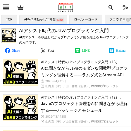
TOP
AIを作り動かし守り生かす
ロー/ノーコード
クラウドネイ
AIアシスト時代のJavaプログラミング入門
AIのアシストを検証しながらプログラミング脳を鍛えるJavaプログラミング
の入門です。
Share
Post
LINE
Hatena
AIアシスト時代のJavaプログラミング入門（13）：
AIに聞きながらJavaのモダンな関数型プログラ
ミングを理解する――ラムダ式とStream API
2026年4月23日
山内直（著）／山田祥寛（監修）,
WINGSプロジェクト
AIアシスト時代のJavaプログラミング入門（12）：
Javaのプロジェクト管理をAIに聞きながら理解
する――パッケージとモジュール
2026年3月12日
山内直（著）／山田祥寛（監修）,
WINGSプロジェクト