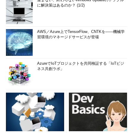
に解決策はあるのか？ (1/2)
AWS／Azure上でTensorFlow、CNTKを――機械学
習環境のマネージドサービスが登場
AzureでIoTプロジェクトを共同検証する「IoTビジ
ネス共創ラボ」