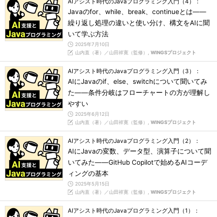
AIアシスト時代のJavaプログラミング入門（4）：
Javaのfor、while、break、continueとは――
繰り返し処理の違いと使い分け、構文をAIに聞
いて学ぶ方法
2025年7月10日
山内直（著）／山田祥寛（監修）,
WINGSプロジェクト
AIアシスト時代のJavaプログラミング入門（3）：
AIにJavaのif、else、switchについて聞いてみ
た――条件分岐はフローチャートの方が理解し
やすい
2025年6月12日
山内直（著）／山田祥寛（監修）,
WINGSプロジェクト
AIアシスト時代のJavaプログラミング入門（2）：
AIにJavaの変数、データ型、演算子について聞
いてみた――GitHub Copilotで始めるAIコーデ
ィングの基本
2025年5月15日
山内直（著）／山田祥寛（監修）,
WINGSプロジェクト
AIアシスト時代のJavaプログラミング入門（1）：