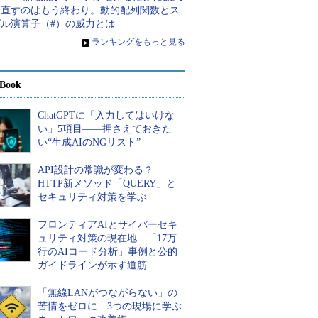
を直すのはもう終わり。動的配列関数とス
ピル演算子（#）の威力とは
»
ランキングをもっと見る
Book
ChatGPTに「入力してはいけな
い」5項目――押さえておきた
い“生成AIのNGリスト”
API設計の常識が変わる？
HTTP新メソッド「QUERY」と
セキュリティ対策を学ぶ
フロンティアAIとサイバーセキ
ュリティ対策の現在地 「17万
行のAIコード分析」事例と公的
ガイドラインが示す道筋
「無線LANがつながらない」の
苦情をゼロに 3つの現場に学ぶ