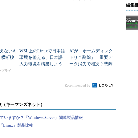
編集
えないA
WSL上のLinuxで日本語
AIが「ホームディレク
リ横断検
環境を整える、日本語
トリ全削除」 重要デ
入力環境を構築しよう
ータ消失で相次ぐ悲劇
タープライ
Recommended by
較（キーマンズネット）
すか？『Windows Server』関連製品情報
Linux』製品比較