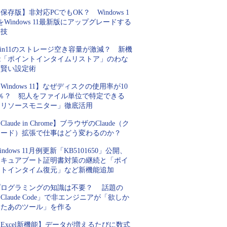
保存版】非対応PCでもOK？ Windows 1
をWindows 11最新版にアップグレードする
裏技
in11のストレージ空き容量が激減？ 新機
能「ポイントインタイムリストア」のわな
と賢い設定術
Windows 11】なぜディスクの使用率が10
0％？ 犯人をファイル単位で特定できる
「リソースモニター」徹底活用
Claude in Chrome】ブラウザのClaude（ク
ロード）拡張で仕事はどう変わるのか？
indows 11月例更新「KB5101650」公開、
セキュアブート証明書対策の継続と「ポイ
ントインタイム復元」など新機能追加
プログラミングの知識は不要？ 話題の
Claude Code」で非エンジニアが「欲しか
ったあのツール」を作る
Excel新機能】データが増えるたびに数式