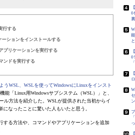
【
0
を実行する
W
リケーションをインストールする
／11のアプリケーションを実行する
【
uのコマンドを実行する
【
うWSL、WSLを使ってWindowsにLinuxをインスト
W
張機能「Linux用Windowsサブシステム（WSL）」と、
ストール方法を紹介した。WSLが提供された当初からイ
単になったことに驚いた人もいたと思う。
「
実行する方法や、コマンドやアプリケーションを追加
。
【