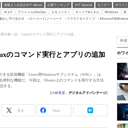
連載まとめ読み＠IT eBook
記事ランキング
＠IT Special
セミナー
ホワイト
AI IoT
アジャイル/DevOps
セキュリティ
キャリア&スキル
Windows
初
り動かし守り生かす
ローコード/ノーコード
クラウドネイティブ
Microsoft&Windo
Server & Storage
HTML5 + UX
活用の第一歩、Linuxのコマンド実行とアプリの追...
Smart & Social
Coding Edge
nuxのコマンド実行とアプリの追加
ホワ
Java Agile
Database Expert
構築できる拡張機能「Linux用Windowsサブシステム（WSL）」は、
Linux ＆ OSS
用できる便利な機能だ。今回は、Ubuntu上のコマンドを実行する方法
説する。
Master of IP Networ
[
小林章彦
，
デジタルアドバンテージ
]
Security & Trust
Test & Tools
見る
Share
Insider.NET
ブログ