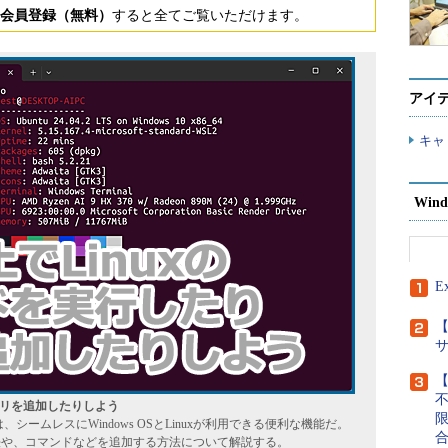
会員登録（無料）
すると全てご覧いただけます。
アイ
キャ
Wind
E
【
【
プリを追加したりしよう
」は、シームレスにWindows OSとLinuxが利用できる便利な機能だ。
方法や、コマンドなどを追加する方法について解説する。