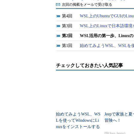
次回の掲載をメールで受け取る
4
WSL上のUbuntuでGUI
3
WSL上のLinuxで日本語
2
WSL活用の第一歩、Linu
1
始めてみようWSL、WSLを使っ
チェックしておきたい人気記事
始めてみようWSL、WS
Jeepで家族と
Lを使ってWindowsにLi
冒険へ！
nuxをインストールする
PR(Jeep Japan)