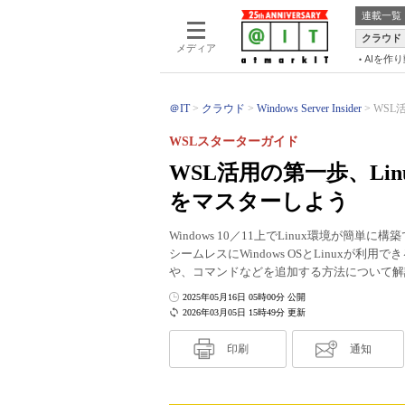
連載一覧
クラウド
メディア
AIを作
＠IT
クラウド
Windows Server Insider
WSL
WSLスターターガイド
WSL活用の第一歩、Li
をマスターしよう
Windows 10／11上でLinux環境が簡単に
シームレスにWindows OSとLinuxが利
や、コマンドなどを追加する方法について解
2025年05月16日 05時00分 公開
2026年03月05日 15時49分 更新
印刷
通知