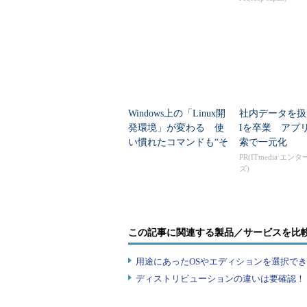
Windows上の「Linux開
社内データを扱
発環境」が変わる 使
Iを卒業 アプ
い慣れたコマンドも“そ
索で一元化
のまま利用可能”に
PR(ITmedia エン
ズ)
この記事に関連する製品／サービスを比
用途にあったOSやエディションを選択できていま
ディストリビューションの違いは要確認！『