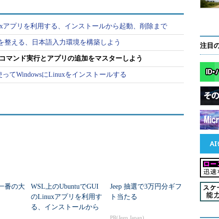
のLinuxアプリを利用する、インストールから起動、削除まで
環境を整える、日本語入力環境を構築しよう
注目
xのコマンド実行とアプリの追加をマスターしよう
てWindowsにLinuxをインストールする
夏一番の大
WSL上のUbuntuでGUI
Jeep 抽選で3万円分ギフ
のLinuxアプリを利用す
ト当たる
る、インストールから
起動、削除まで
PR(Jeep Japan)