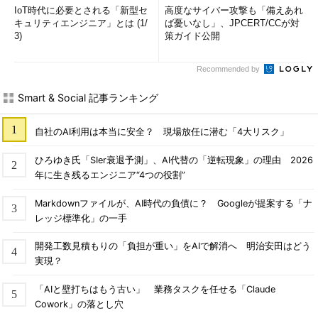
IoT時代に必要とされる「新型セ
高度なサイバー攻撃も「備えあれ
キュリティエンジニア」とは (1/
ば憂いなし」、JPCERT/CCが対
3)
策ガイド公開
Recommended by
Smart & Social 記事ランキング
自社のAI利用は本当に安全？ 現場放任に潜む「4大リスク」
ひろゆき氏「SIer衰退予測」、AI代替の「逆転現象」の理由 2026
年に生き残るエンジニア“4つの役割”
Markdownファイルが、AI時代の負債に？ Googleが提案する「ナ
レッジ標準化」の一手
開発工数見積もりの「負担が重い」をAIで解消へ 明治安田はどう
実現？
「AIと壁打ちはもう古い」 業務タスクを任せる「Claude
Cowork」の落とし穴