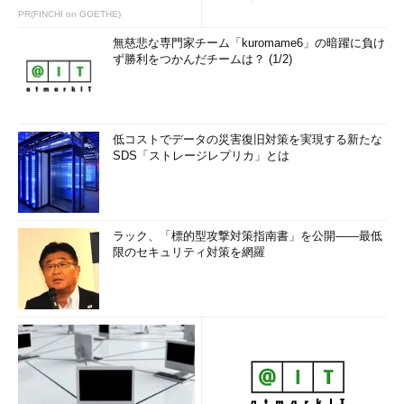
PR(FINCHI on GOETHE)
無慈悲な専門家チーム「kuromame6」の暗躍に負け
ず勝利をつかんだチームは？ (1/2)
低コストでデータの災害復旧対策を実現する新たな
SDS「ストレージレプリカ」とは
ラック、「標的型攻撃対策指南書」を公開――最低
限のセキュリティ対策を網羅