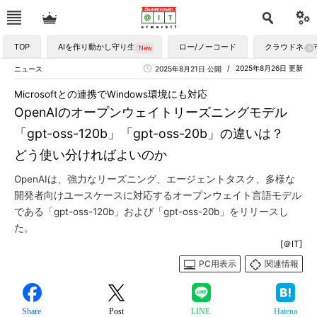
TOP
AIを作り動かし守り生かす
ロー/ノーコード
クラウドネイ
2025年8月26日 更新
ニュース
2025年8月21日 公開
Microsoftとの連携でWindows環境にも対応
OpenAIのオープンウェイトリーズニングモデル
「gpt-oss-120b」「gpt-oss-20b」の違いは？
どう使い分ければよいのか
OpenAIは、強力なリーズニング、エージェントタスク、多様な
開発者向けユースケースに対応するオープンウェイト言語モデル
である「gpt-oss-120b」および「gpt-oss-20b」をリリースし
た。
[＠IT]
PC用表示
関連情報
Share
Post
LINE
Hatena