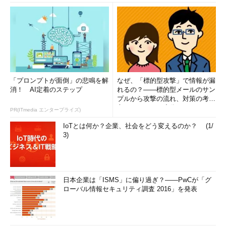
「プロンプトが面倒」の悲鳴を解
なぜ、「標的型攻撃」で情報が漏
消！ AI定着のステップ
れるの？――標的型メールのサン
プルから攻撃の流れ、対策の考え
方まで、もう一度分かりやすく
PR(ITmedia エンタープライズ)
解...
IoTとは何か？企業、社会をどう変えるのか？ (1/
3)
日本企業は「ISMS」に偏り過ぎ？――PwCが「グ
ローバル情報セキュリティ調査 2016」を発表