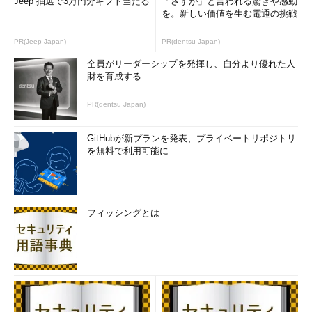
Jeep 抽選で3万円分ギフト当たる
「さすが」と言われる驚きや感動
を。新しい価値を生む電通の挑戦
PR(Jeep Japan)
PR(dentsu Japan)
全員がリーダーシップを発揮し、自分より優れた人
財を育成する
PR(dentsu Japan)
GitHubが新プランを発表、プライベートリポジトリ
を無料で利用可能に
フィッシングとは