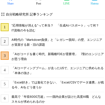
Share
Post
LINE
Hatena
自分戦略研究所 記事ランキング
“応用情報が消える”って本当？ 「生成AIパスポート」って何？
IT資格の今を読む
AI時代の「Markdown負債」と「レガシー脱却」の壁、エンジニア
が直面する新・旧の課題
「AIがコードを書く時代、新職種FDEが需要増」 7割のエンジニア
が思う理由
「AIコーディングブーム」が去ったUSで、エンジニアに求められる
「本体の強さ」
「Excel好き」では進化できない、「Excel/CSVでデータ連携」が残
る今、AIをどう使うか
最高で「年収6000万超」――国内企業が設けた高度AI職 どんな
スキルが求められるのか