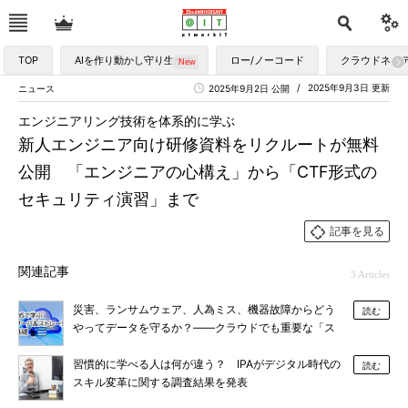
TOP
AIを作り動かし守り生かす
ロー/ノーコード
クラウドネイ
2025年9月3日 更新
ニュース
2025年9月2日 公開
エンジニアリング技術を体系的に学ぶ
新人エンジニア向け研修資料をリクルートが無料
公開 「エンジニアの心構え」から「CTF形式の
セキュリティ演習」まで
記事を見る
関連記事
3 Articles
災害、ランサムウェア、人為ミス、機器故障からどう
読む
やってデータを守るか？――クラウドでも重要な「ス
トレージのデータ保護」超入門
習慣的に学べる人は何が違う？ IPAがデジタル時代の
読む
スキル変革に関する調査結果を発表