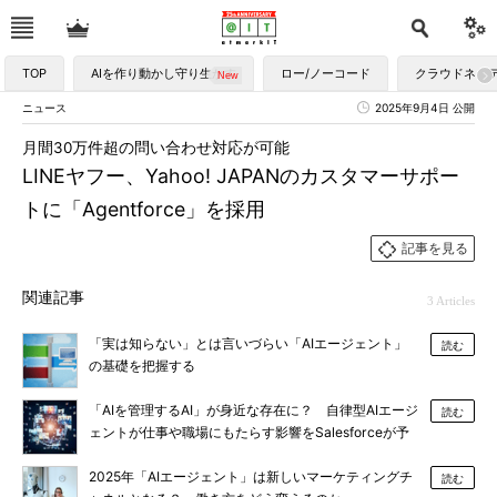
TOP
AIを作り動かし守り生かす
ロー/ノーコード
クラウドネイ
ニュース
2025年9月4日 公開
月間30万件超の問い合わせ対応が可能
LINEヤフー、Yahoo! JAPANのカスタマーサポー
トに「Agentforce」を採用
記事を見る
関連記事
3 Articles
「実は知らない」とは言いづらい「AIエージェント」
読む
の基礎を把握する
「AIを管理するAI」が身近な存在に？ 自律型AIエージ
読む
ェントが仕事や職場にもたらす影響をSalesforceが予
測
2025年「AIエージェント」は新しいマーケティングチ
読む