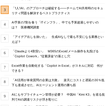
「1人1AI」のアプローチは破綻する――チームでAI共有時のセキュ
リティ問題を解決するベストプラクティス
AI予算の7割を食う「ITインフラ」、中でも予算超過しやすいの
は？ 医療機関調査
「アイデア出しを抜いた」 生成AIなしで最も不安になる業務とい
えば？
「Claudeより4割安い」 M365のExcel/メール操作を丸投げる
「Copilot Cowork」“従量課金”の落とし穴
Excel作業を自動化する「Copilot in Excel」がスキルに対応 何が
できる？
「AI活用が単発質問の企業は大敗」 楽天にコストと遅延の30％低
下も達成させた、AIエージェント運用の勝ち筋
AIにもサプライチェーン管理が必要？ 中国AI「Kimi K3」を巡る批
判でAIの調達リスクが浮き彫りに