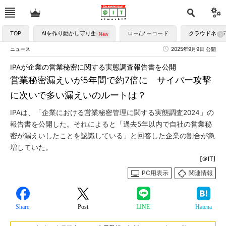
TOP
AIを作り動かし守り生かす
ロー/ノーコード
クラウドネイ
ニュース
2025年9月9日 公開
IPAが企業の営業秘密に関する実態調査報告書を公開
営業秘密漏えいが5年間で約7倍に サイバー攻撃
に次いで多い漏えいのルートは？
IPAは、「企業における営業秘密管理に関する実態調査2024」の
報告書を公開した。それによると「過去5年以内で自社の営業秘
密が漏えいしたことを認識している」と回答した企業の割合が急
増していた。
[＠IT]
PC用表示
関連情報
Share
Post
LINE
Hatena