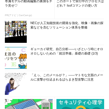
専属モデルの動画編集の裏側をチ
このポートで実行中のプロセスは
ラ見せ♡
どれ？ lsofコマンドの使い方
PR(アドビ｜CanCam.jp)
NECが人工知能技術の開発を強化、映像・画像の探
索などを含むソリューション体系を整備
ギョーカイ研究、自己分析――いざという時にオロ
オロしないための「就活準備」基礎の基礎 (1/3)
「えっ、このメールが？」――マトモな文面のメー
ルに攻撃が仕込まれるばらまき型攻撃に注意