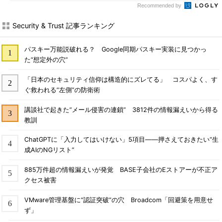
Recommended by
Security & Trust 記事ランキング
パスキー万能説破れる？ Google同期パスキー実装に見つかっ
た“想定外の穴”
「日本のセキュリティ信仰は構造的にズレてる」 コスパよく、す
ぐ救われる“左側”の防衛術
講談社で起きた“メール侵害の連鎖” 3812件の情報漏えいから得る
教訓
ChatGPTに「入力してはいけない」5項目――押さえておきたい“生
成AIのNGリスト”
885万件超の情報漏えいが発覚 BASE子会社のEストアーが不正ア
クセス被害
VMware管理基盤に“認証突破”の穴 Broadcom「回避策を用意せ
ず」