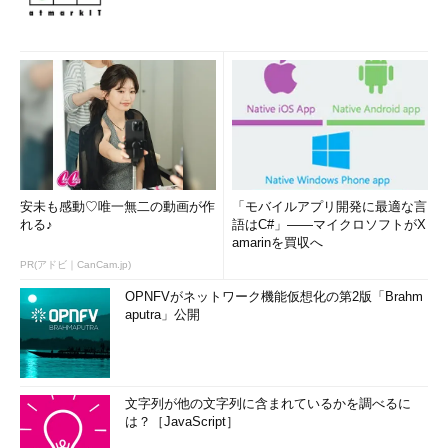
安未も感動♡唯一無二の動画が作
「モバイルアプリ開発に最適な言
れる♪
語はC#」――マイクロソフトがX
amarinを買収へ
PR(アドビ｜CanCam.jp)
OPNFVがネットワーク機能仮想化の第2版「Brahm
aputra」公開
文字列が他の文字列に含まれているかを調べるに
は？［JavaScript］