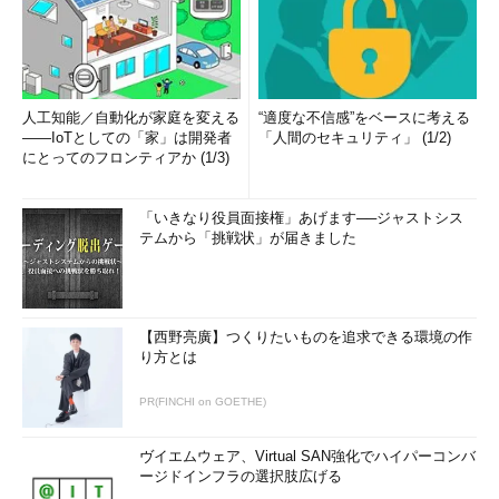
人工知能／自動化が家庭を変える
“適度な不信感”をベースに考える
――IoTとしての「家」は開発者
「人間のセキュリティ」 (1/2)
にとってのフロンティアか (1/3)
「いきなり役員面接権」あげます──ジャストシス
テムから「挑戦状」が届きました
【西野亮廣】つくりたいものを追求できる環境の作
り方とは
PR(FINCHI on GOETHE)
ヴイエムウェア、Virtual SAN強化でハイパーコンバ
ージドインフラの選択肢広げる