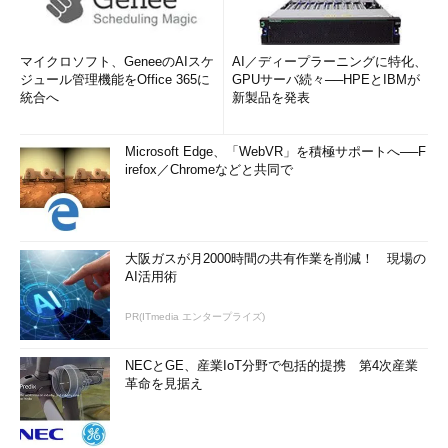
マイクロソフト、GeneeのAIスケ
AI／ディープラーニングに特化、
ジュール管理機能をOffice 365に
GPUサーバ続々──HPEとIBMが
統合へ
新製品を発表
Microsoft Edge、「WebVR」を積極サポートへ──F
irefox／Chromeなどと共同で
大阪ガスが月2000時間の共有作業を削減！ 現場の
AI活用術
PR(ITmedia エンタープライズ)
NECとGE、産業IoT分野で包括的提携 第4次産業
革命を見据え