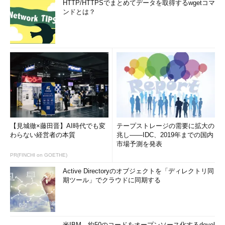
HTTP/HTTPSでまとめてデータを取得するwgetコマ
ンドとは？
【見城徹×藤田晋】AI時代でも変
テープストレージの需要に拡大の
わらない経営者の本質
兆し――IDC、2019年までの国内
市場予測を発表
PR(FINCHI on GOETHE)
Active Directoryのオブジェクトを「ディレクトリ同
期ツール」でクラウドに同期する
米IBM、約50のコードをオープンソース化するdevel