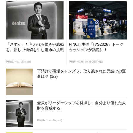
「さすが」と言われる驚きや感動
FINCHI主催「IVS2026」トーク
を。新しい価値を生む電通の挑戦
セッションが話題に！
PR(dentsu Japan)
PR(FINCHI on GOETHE)
下請けが現場をトンズラ。取り残された元請けの運
命は？ (1/2)
全員がリーダーシップを発揮し、自分より優れた人
財を育成する
PR(dentsu Japan)