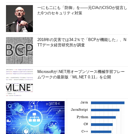
一にも二にも「防御」を――元CIAのCISOが提言し
た6つのセキュリティ対策
2018年の災害では34.2％で「BCPが機能した」、N
TTデータ経営研究所が調査
Microsoftが.NET用オープンソース機械学習フレー
ムワークの最新版「ML.NET 0.11」を公開