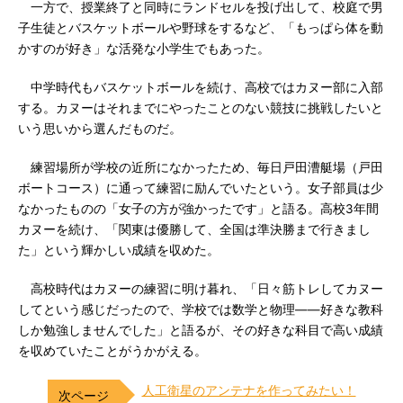
一方で、授業終了と同時にランドセルを投げ出して、校庭で男
子生徒とバスケットボールや野球をするなど、「もっぱら体を動
かすのが好き」な活発な小学生でもあった。
中学時代もバスケットボールを続け、高校ではカヌー部に入部
する。カヌーはそれまでにやったことのない競技に挑戦したいと
いう思いから選んだものだ。
練習場所が学校の近所になかったため、毎日戸田漕艇場（戸田
ボートコース）に通って練習に励んでいたという。女子部員は少
なかったものの「女子の方が強かったです」と語る。高校3年間
カヌーを続け、「関東は優勝して、全国は準決勝まで行きまし
た」という輝かしい成績を収めた。
高校時代はカヌーの練習に明け暮れ、「日々筋トレしてカヌー
してという感じだったので、学校では数学と物理――好きな教科
しか勉強しませんでした」と語るが、その好きな科目で高い成績
を収めていたことがうかがえる。
人工衛星のアンテナを作ってみたい！