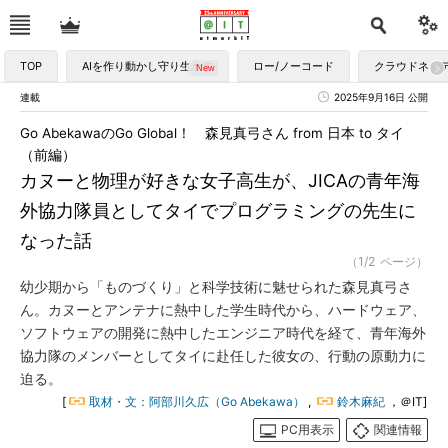
TOP
AIを作り動かし守り生かす
ロー/ノーコード
クラウドネイ
連載
2025年9月16日 公開
Go AbekawaのGo Global！ 森見真弓さん from 日本 to タイ
（前編）
カヌーと物理が好きな女子高生が、JICAの青年海
外協力隊員としてタイでプログラミングの先生に
なった話
（1/2 ページ）
幼少期から「ものづくり」と科学技術に魅せられた森見真弓さ
ん。カヌーとアンテナに熱中した学生時代から、ハードウェア、
ソフトウェアの開発に熱中したエンジニア時代を経て、青年海外
協力隊のメンバーとしてタイに赴任した彼女の、行動の原動力に
迫る。
[
取材・文：阿部川久広（Go Abekawa）
,
鈴木麻紀
，＠IT]
PC用表示
関連情報