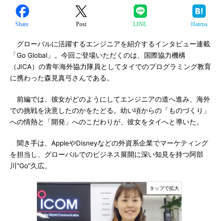
Share
Post
LINE
Hatena
グローバルに活躍するエンジニアを紹介するインタビュー連載
「Go Global」。今回ご登場いただくのは、国際協力機構
（JICA）の青年海外協力隊員としてタイでのプログラミング教育
に携わった森見真弓さんである。
前編では、彼女がどのようにしてエンジニアの道へ進み、海外
での挑戦を決意したのかをたどる。幼い頃からの「ものづくり」
への情熱と「開発」へのこだわりが、彼女をタイへと導いた。
聞き手は、AppleやDisneyなどの外資系企業でマーケティング
を担当し、グローバルでのビジネス展開に深い知見を持つ阿部
川“Go”久広。