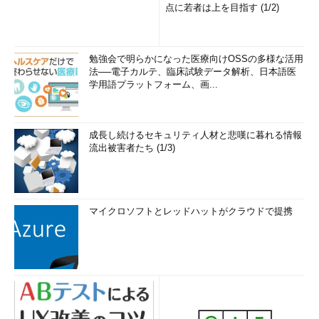
点に若者は上を目指す (1/2)
勉強会で明らかになった医療向けOSSの多様な活用
法──電子カルテ、臨床試験データ解析、日本語医
学用語プラットフォーム、画...
成長し続けるセキュリティ人材と悲嘆に暮れる情報
流出被害者たち (1/3)
マイクロソフトとレッドハットがクラウドで提携