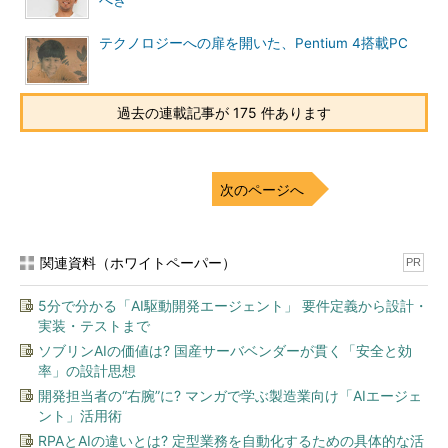
べき
テクノロジーへの扉を開いた、Pentium 4搭載PC
過去の連載記事が 175 件あります
次のページへ
関連資料（ホワイトペーパー）
PR
5分で分かる「AI駆動開発エージェント」 要件定義から設計・
実装・テストまで
ソブリンAIの価値は? 国産サーバベンダーが貫く「安全と効
率」の設計思想
開発担当者の“右腕”に? マンガで学ぶ製造業向け「AIエージェ
ント」活用術
RPAとAIの違いとは? 定型業務を自動化するための具体的な活