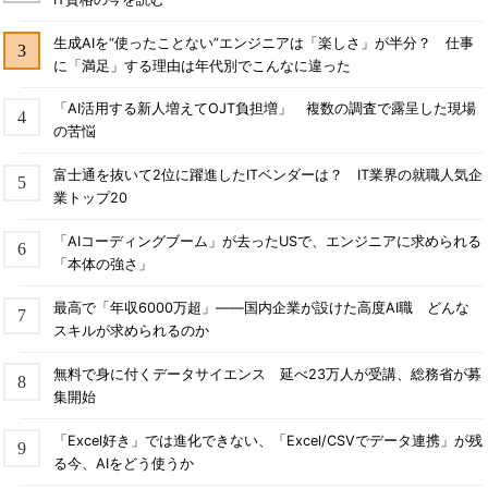
生成AIを“使ったことない”エンジニアは「楽しさ」が半分？ 仕事
に「満足」する理由は年代別でこんなに違った
「AI活用する新人増えてOJT負担増」 複数の調査で露呈した現場
の苦悩
富士通を抜いて2位に躍進したITベンダーは？ IT業界の就職人気企
業トップ20
「AIコーディングブーム」が去ったUSで、エンジニアに求められる
「本体の強さ」
最高で「年収6000万超」――国内企業が設けた高度AI職 どんな
スキルが求められるのか
無料で身に付くデータサイエンス 延べ23万人が受講、総務省が募
集開始
「Excel好き」では進化できない、「Excel/CSVでデータ連携」が残
る今、AIをどう使うか