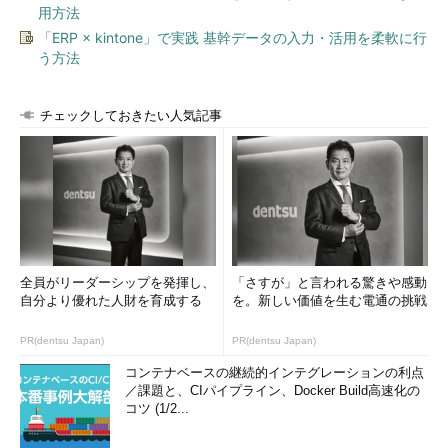
用方法
「ERP × kintone」で実践 基幹データの入力・活用を柔軟に行
う方法
チェックしておきたい人気記事
全員がリーダーシップを発揮し、
「さすが」と言われる驚きや感動
自分より優れた人財を育成する
を。新しい価値を生む電通の挑戦
PR(dentsu Japan)
PR(dentsu Japan)
コンテナベースの継続的インテグレーションの利点
／課題と、CIパイプライン、Docker Build高速化の
コツ (1/2...