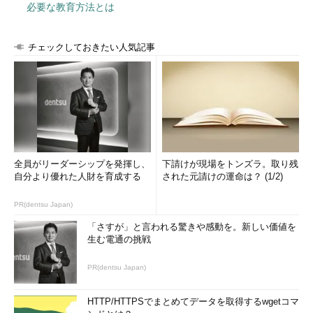
必要な教育方法とは
チェックしておきたい人気記事
全員がリーダーシップを発揮し、
下請けが現場をトンズラ。取り残
自分より優れた人財を育成する
された元請けの運命は？ (1/2)
PR(dentsu Japan)
「さすが」と言われる驚きや感動を。新しい価値を
生む電通の挑戦
PR(dentsu Japan)
HTTP/HTTPSでまとめてデータを取得するwgetコマ