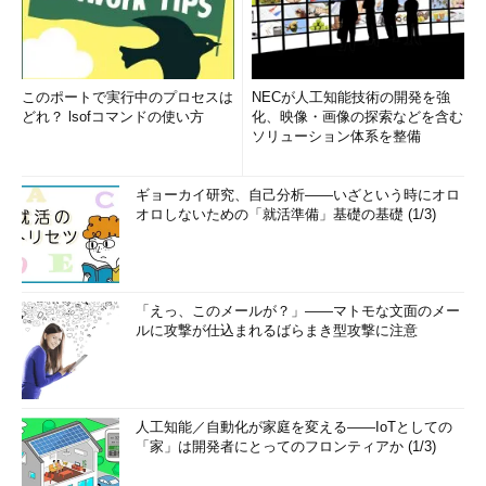
このポートで実行中のプロセスは
NECが人工知能技術の開発を強
どれ？ lsofコマンドの使い方
化、映像・画像の探索などを含む
ソリューション体系を整備
ギョーカイ研究、自己分析――いざという時にオロ
オロしないための「就活準備」基礎の基礎 (1/3)
「えっ、このメールが？」――マトモな文面のメー
ルに攻撃が仕込まれるばらまき型攻撃に注意
人工知能／自動化が家庭を変える――IoTとしての
「家」は開発者にとってのフロンティアか (1/3)