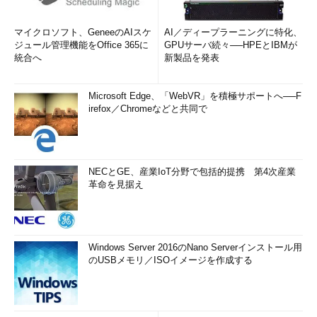
マイクロソフト、GeneeのAIスケ
AI／ディープラーニングに特化、
ジュール管理機能をOffice 365に
GPUサーバ続々──HPEとIBMが
統合へ
新製品を発表
Microsoft Edge、「WebVR」を積極サポートへ──F
irefox／Chromeなどと共同で
NECとGE、産業IoT分野で包括的提携 第4次産業
革命を見据え
Windows Server 2016のNano Serverインストール用
のUSBメモリ／ISOイメージを作成する