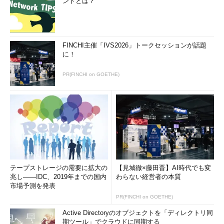
ンドとは？
FINCHI主催「IVS2026」トークセッションが話題
に！
PR(FINCHI on GOETHE)
テープストレージの需要に拡大の
【見城徹×藤田晋】AI時代でも変
兆し――IDC、2019年までの国内
わらない経営者の本質
市場予測を発表
PR(FINCHI on GOETHE)
Active Directoryのオブジェクトを「ディレクトリ同
期ツール」でクラウドに同期する