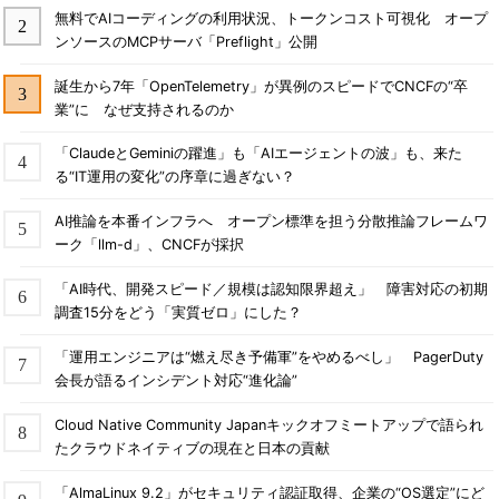
無料でAIコーディングの利用状況、トークンコスト可視化 オープ
ンソースのMCPサーバ「Preflight」公開
誕生から7年「OpenTelemetry」が異例のスピードでCNCFの“卒
業”に なぜ支持されるのか
「ClaudeとGeminiの躍進」も「AIエージェントの波」も、来た
る“IT運用の変化”の序章に過ぎない？
AI推論を本番インフラへ オープン標準を担う分散推論フレームワ
ーク「llm-d」、CNCFが採択
「AI時代、開発スピード／規模は認知限界超え」 障害対応の初期
調査15分をどう「実質ゼロ」にした？
「運用エンジニアは“燃え尽き予備軍”をやめるべし」 PagerDuty
会長が語るインシデント対応“進化論”
Cloud Native Community Japanキックオフミートアップで語られ
たクラウドネイティブの現在と日本の貢献
「AlmaLinux 9.2」がセキュリティ認証取得、企業の“OS選定”にど