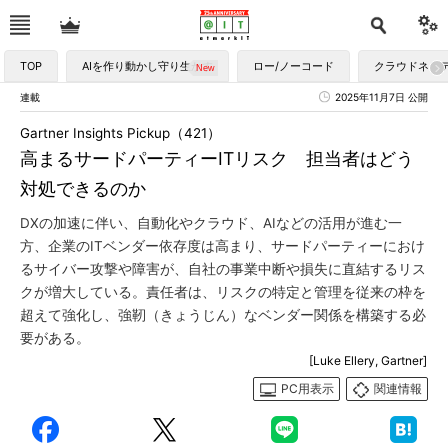
TOP
AIを作り動かし守り生かす
ロー/ノーコード
クラウドネイ
連載
2025年11月7日 公開
Gartner Insights Pickup（421）
高まるサードパーティーITリスク 担当者はどう
対処できるのか
DXの加速に伴い、自動化やクラウド、AIなどの活用が進む一
方、企業のITベンダー依存度は高まり、サードパーティーにおけ
るサイバー攻撃や障害が、自社の事業中断や損失に直結するリス
クが増大している。責任者は、リスクの特定と管理を従来の枠を
超えて強化し、強靭（きょうじん）なベンダー関係を構築する必
要がある。
[Luke Ellery, Gartner]
PC用表示
関連情報