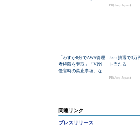
で利用するメリットは
PR(Jeep Japan)
何か
「わすか8分でAWS管理
Jeep 抽選で3
者権限を奪取」「VPN
ト当たる
侵害時の禁止事項」な
ど、ITインフラを狙う
PR(Jeep Japan)
攻撃への関心高まる
関連リンク
プレスリリース