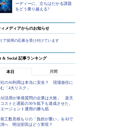
ーディーに、立ちはだかる課題
をどう乗り越える?
ティメディアからのお知らせ
リア採用の応募を受け付けています
rt & Social 記事ランキング
月間
本日
自社のAI利用は本当に安全？ 現場放任に
潜む「4大リスク」
「AI活用が単発質問の企業は大敗」 楽天
にコストと遅延の30％低下も達成させた、
AIエージェント運用の勝ち筋
開発工数見積もりの「負担が重い」をAIで
解消へ 明治安田はどう実現？