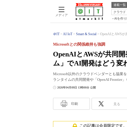
連載一覧
クラウド
メディア
AIを作
＠IT
AI IoT
Smart & Social
OpenAIとAW
Microsoftとの関係維持も強調
OpenAIとAWSが共
ム」でAI開発はどう変
Microsoft以外のクラウドベンダーとも協
ランタイムの共同開発や「OpenAI Fron
2026年04月09日 13時00分 公開
印刷
見る
この記事は会員限定です。