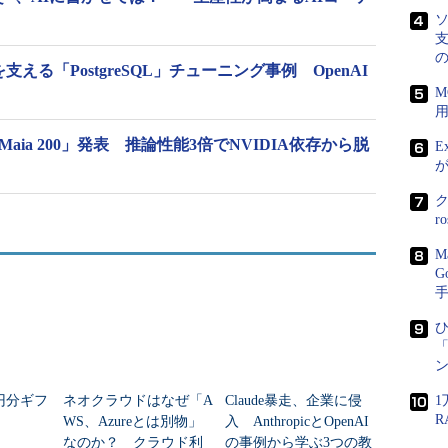
ソ
支
を支える「PostgreSQL」チューニング事例 OpenAI
M
プ「Maia 200」発表 推論性能3倍でNVIDIA依存から脱
E
r
M
G
ひ
「
ン
万円分ギフ
ネオクラウドはなぜ「A
Claude暴走、企業に侵
1
WS、Azureとは別物」
入 AnthropicとOpenAI
なのか？ クラウド利
の事例から学ぶ3つの教