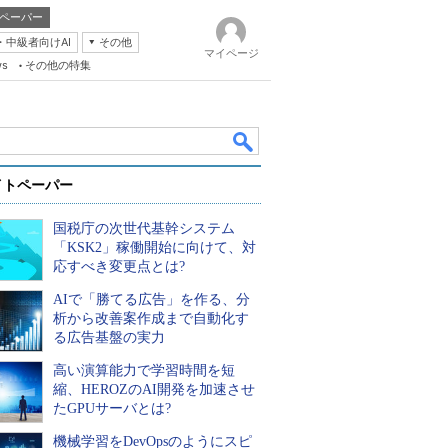
ペーパー
・中級者向けAI
その他
マイページ
ws
その他の特集
イトペーパー
国税庁の次世代基幹システム
「KSK2」稼働開始に向けて、対
応すべき変更点とは?
AIで「勝てる広告」を作る、分
k
析から改善案作成まで自動化す
る広告基盤の実力
高い演算能力で学習時間を短
縮、HEROZのAI開発を加速させ
たGPUサーバとは?
機械学習をDevOpsのようにスピ