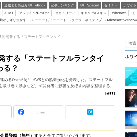
連載まとめ読み＠IT eBook
記事ランキング
＠IT Special
セミナー
ホワイト
AI IoT
アジャイル/DevOps
セキュリティ
キャリア&スキル
Windows
初
り動かし守り生かす
ローコード/ノーコード
クラウドネイティブ
Microsoft&Windo
Server & Storage
HTML5 + UX
Sが共同開発する「ステートフルランタイ...
Smart & Social
Coding Edge
同開発する「ステートフルランタイ
ホワ
Java Agile
わる？
Database Expert
業を進めるOpenAIが、AWSとの協業強化を発表した。ステートフル
Linux ＆ OSS
tier」を取り巻く動きなど、AI開発者に影響を及ぼす内容を整理する。
Master of IP Networ
[
＠IT
]
Security & Trust
Share
Test & Tools
Insider.NET
ブログ
会員登録（無料）
すると全てご覧いただけます。