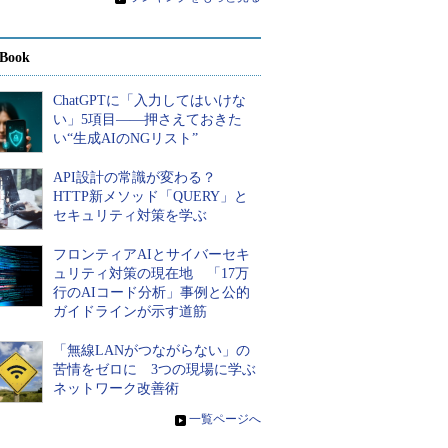
Book
ChatGPTに「入力してはいけな
い」5項目――押さえておきた
い“生成AIのNGリスト”
API設計の常識が変わる？
HTTP新メソッド「QUERY」と
セキュリティ対策を学ぶ
フロンティアAIとサイバーセキ
ュリティ対策の現在地 「17万
行のAIコード分析」事例と公的
ガイドラインが示す道筋
「無線LANがつながらない」の
苦情をゼロに 3つの現場に学ぶ
ネットワーク改善術
»
一覧ページへ