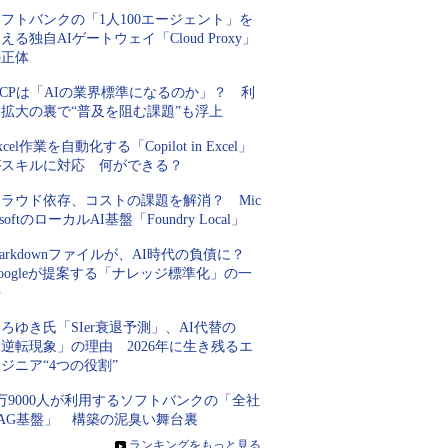
フトバンクの「1人100エージェント」を
える独自AIゲートウェイ「Cloud Proxy」
の正体
CPは「AIの業界標準になるのか」？ 利
用拡大の裏で“普及を阻む課題”も浮上
xcel作業を自動化する「Copilot in Excel」
がスキルに対応 何ができる？
クラウド依存、コストの課題を解消？ Mic
osoftのローカルAI基盤「Foundry Local」
arkdownファイルが、AI時代の負債に？
oogleが提案する「ナレッジ標準化」の一
手
ろゆき氏「SIer衰退予測」、AI代替の
逆転現象」の理由 2026年に生き残るエ
ジニア“4つの役割”
万9000人が利用するソフトバンクの「全社
RAG基盤」 構築の泥臭い舞台裏
»
ランキングをもっと見る