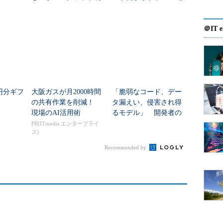
用の常識は静かに変わ
訓
りつつある
＠IT e
万円分ギフ
大阪ガスが月2000時間
「脆弱なコード、デー
の共有作業を削減！
タ漏えい、侵害され得
現場のAI活用術
るモデル」 開発者の
不安をMicrosoftはどう
PR(ITmedia エンタープライ
ズ)
解消するのか
Recommended by