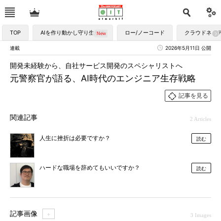
TOP
AIを作り動かし守り生かす
ロー/ノーコード
クラウドネイ
連載
2026年5月11日 公開
開発未経験から、自社サービス開発のスペシャリストへ
元警察官が語る、AI時代のエンジニア生存戦略
記事を見る
関連記事
2 Articles
人生に挫折は必要ですか？
読む
ハードな職場を辞めてもいいですか？
読む
記事画像
＋
3 Images