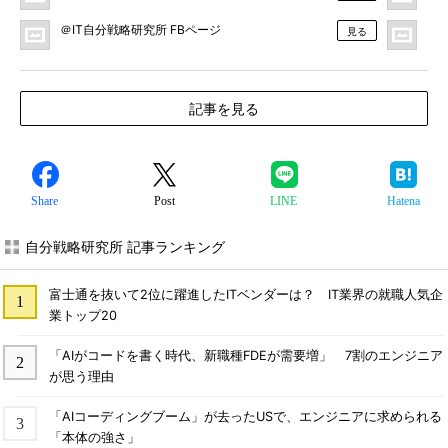
＠IT自分戦略研究所 FBページ
＠
見る
記事を見る
Share
Post
LINE
Hatena
自分戦略研究所 記事ランキング
富士通を抜いて2位に躍進したITベンダーは？ IT業界の就職人気企
業トップ20
「AIがコードを書く時代、新職種FDEが需要増」 7割のエンジニア
が思う理由
「AIコーディングブーム」が去ったUSで、エンジニアに求められる
「本体の強さ」