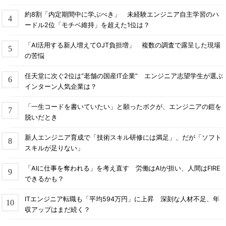
約8割「内定期間中に学ぶべき」 未経験エンジニア自主学習のハ
ードル2位「モチベ維持」を超えた1位は？
「AI活用する新人増えてOJT負担増」 複数の調査で露呈した現場
の苦悩
任天堂に次ぐ2位は“老舗の国産IT企業” エンジニア志望学生が選ぶ
インターン人気企業は？
「一生コードを書いていたい」と願ったボクが、エンジニアの鎧を
脱いだとき
新人エンジニア育成で「技術スキル研修には満足」、だが「ソフト
スキルが足りない」
「AIに仕事を奪われる」を考え直す 労働はAIが担い、人間はFIRE
できるかも？
ITエンジニア転職も「平均594万円」に上昇 深刻な人材不足、年
収アップはまだ続く？