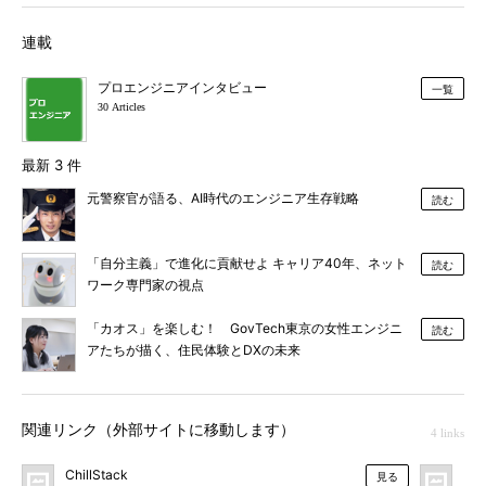
連載
プロエンジニアインタビュー
一覧
30 Articles
最新 3 件
元警察官が語る、AI時代のエンジニア生存戦略
読む
「自分主義」で進化に貢献せよ キャリア40年、ネット
読む
ワーク専門家の視点
「カオス」を楽しむ！ GovTech東京の女性エンジニ
読む
アたちが描く、住民体験とDXの未来
関連リンク（外部サイトに移動します）
4 links
ChillStack
＠I
見る