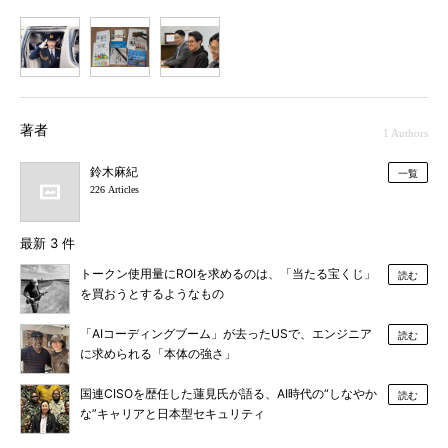
1
2
3
著者
1 Authors
鈴木麻紀
一覧
226 Articles
最新 3 件
トークン使用量にROIを求めるのは、「当たる宝くじ」
読む
を買おうとするようなもの
「AIコーディングブーム」が去ったUSで、エンジニア
読む
に求められる「本体の強さ」
国連CISOを歴任した蓮見氏が語る、AI時代の“しなやか
読む
な”キャリアと日本型セキュリティ