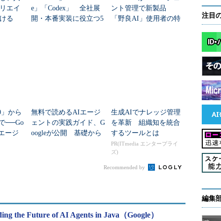
リエイ
e」「Codex」 全社展
ント管理で新製品
注目
ける
開・本番実装に役立つ5
「野良AI」使用者の特
つのポイント
定、ブロックに対応
2.0」から
無料で読めるAIエージ
生成AIでナレッジ管理
で──Go
ェントの実践ガイド、G
を革新 組織知を統合
Iエージ
oogleが公開 基礎から
するツールとは
発基盤
本番実装まで学べる
PR(ITmedia エンタープライ
ズ)
Recommended by
編集
ding the Future of AI Agents in Java（Google）