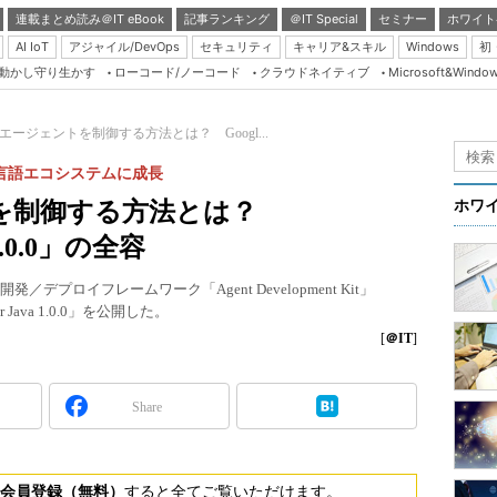
連載まとめ読み＠IT eBook
記事ランキング
＠IT Special
セミナー
ホワイト
AI IoT
アジャイル/DevOps
セキュリティ
キャリア&スキル
Windows
初
り動かし守り生かす
ローコード/ノーコード
クラウドネイティブ
Microsoft&Windo
Server & Storage
HTML5 + UX
AIエージェントを制御する方法とは？ Googl...
Smart & Social
のマルチ言語エコシステムに成長
Coding Edge
ントを制御する方法とは？
ホワ
Java Agile
 1.0.0」の全容
Database Expert
／デプロイフレームワーク「Agent Development Kit」
Linux ＆ OSS
Java 1.0.0」を公開した。
Master of IP Networ
[
＠IT
]
Security & Trust
Share
Test & Tools
Insider.NET
ブログ
会員登録（無料）
すると全てご覧いただけます。