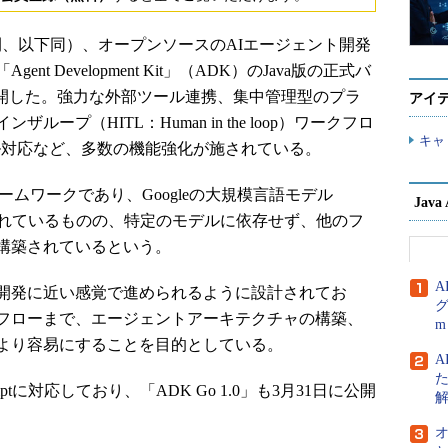
米国時間、以下同）、オープンソースのAIエージェント開発
 Development Kit」（ADK）のJava版の正式バ
0.0」を公開した。強力な外部ツール連携、集中管理型のプラ
アイ
ープ（HITL：Human in the loop）ワークフロ
キャ
ロトコル対応など、多数の機能強化が施されている。
ムワークであり、Googleの大規模言語モデル
Jav
適化されているものの、特定のモデルに依存せず、他のフ
構築されているという。
A
開発に近い感覚で進められるように設計されてお
グ
フローまで、エージェントアーキテクチャの構築、
m
より容易にすることを目的としている。
A
criptに対応しており、「ADK Go 1.0」も3月31日に公開