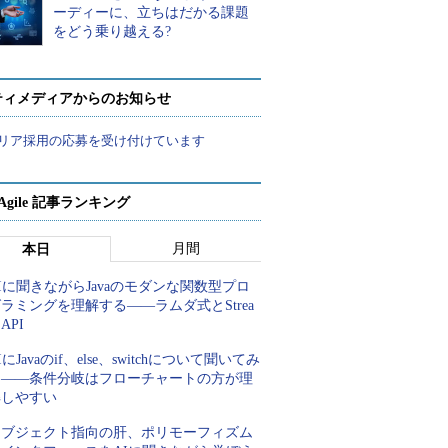
ーディーに、立ちはだかる課題
をどう乗り越える?
ティメディアからのお知らせ
リア採用の応募を受け付けています
a Agile 記事ランキング
月間
本日
Iに聞きながらJavaのモダンな関数型プロ
ラミングを理解する――ラムダ式とStrea
 API
IにJavaのif、else、switchについて聞いてみ
た――条件分岐はフローチャートの方が理
解しやすい
オブジェクト指向の肝、ポリモーフィズム