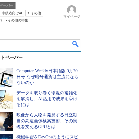
ペーパー
・中級者向けAI
その他
マイページ
ws
その他の特集
イトペーパー
Computer Weekly日本語版 9月20
日号:なぜ暗号通貨は主流になら
ないのか
データを取り巻く環境の複雑化
k
を解消し、AI活用で成果を挙げ
るには
映像から人物を発見する日立独
自の高速画像検索技術、その実
現を支えるGPUとは
機械学習をDevOpsのようにスピ