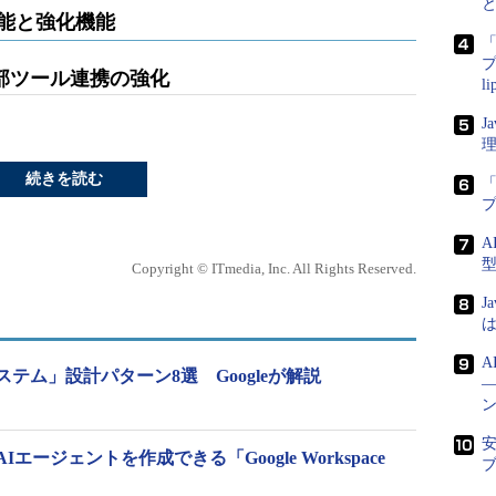
な新機能と強化機能
「
プ
部ツール連携の強化
l
J
続きを読む
「
A
Copyright © ITmedia, Inc. All Rights Reserved.
J
は
A
テム」設計パターン8選 Googleが解説
安
ージェントを作成できる「Google Workspace