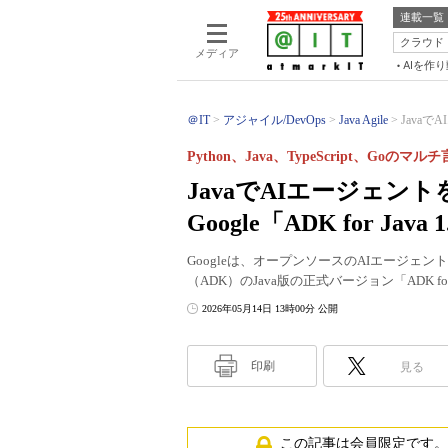
連載一覧
クラウド
メディア
AIを作
＠IT
アジャイル/DevOps
Java Agile
Javaで
Python、Java、TypeScript、Go
JavaでAIエージェ
Google「ADK for Java
Googleは、オープンソースのAIエージェント開発
（ADK）のJava版の正式バージョン「ADK for 
2026年05月14日 13時00分 公開
印刷
見る
この記事は会員限定です。