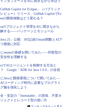
とインタフェースをAIに聞きながら学ぼう
GitHub Copilot for Eclipse」（パブリック
レビュー）リリース、GitHub CopilotでEc
ipseの開発体験はどう変わる？
avaのプロジェクト管理をAIに聞きながら
理解する――パッケージとモジュール
Java 25」公開、3行記述のmain関数とAIア
プリ開発に対応
Iにenumの基礎を聞いてみた――列挙型の
型安全性を理解する
avaでAIエージェントを制御する方法と
？ Google「ADK for Java 1.0.0」の全容
IにJavaと開発環境について聞いてみた―
―AIコーディング時代に必要なプログラミ
ング脳を強化しよう
全・安定の「Immutable」の意味、不変オ
ブジェクトとレコード型の使い方
»
ランキングをもっと見る