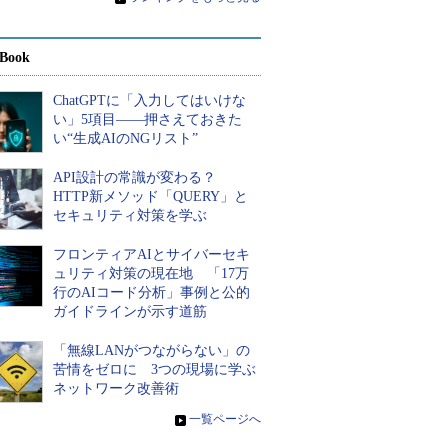
Book
ChatGPTに「入力してはいけな
い」5項目――押さえておきた
い“生成AIのNGリスト”
API設計の常識が変わる？
HTTP新メソッド「QUERY」と
セキュリティ対策を学ぶ
フロンティアAIとサイバーセキ
ュリティ対策の現在地 「17万
行のAIコード分析」事例と公的
ガイドラインが示す道筋
「無線LANがつながらない」の
苦情をゼロに 3つの現場に学ぶ
ネットワーク改善術
»
一覧ページへ