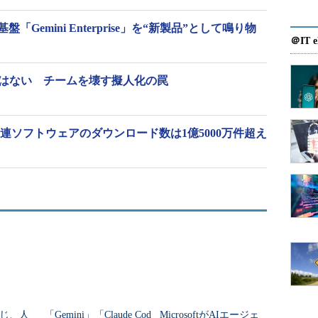
盤「Gemini Enterprise」を“新製品”として鳴り物
＠IT e
ではない チームを壊す擬人化の罠
連ソフトウェアのダウンロード数は1億5000万件超え
じ、人
「Gemini」「Claude Cod
MicrosoftがAIエージェ