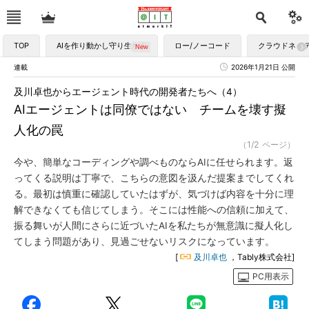
TOP
AIを作り動かし守り生かす
ロー/ノーコード
クラウドネイ
連載
2026年1月21日 公開
及川卓也からエージェント時代の開発者たちへ（4）
AIエージェントは同僚ではない チームを壊す擬
人化の罠
（1/2 ページ）
今や、簡単なコーディングや調べものならAIに任せられます。返
ってくる説明は丁寧で、こちらの意図を汲んだ提案までしてくれ
る。最初は慎重に確認していたはずが、気づけば内容を十分に理
解できなくても信じてしまう。そこには性能への信頼に加えて、
振る舞いが人間にさらに近づいたAIを私たちが無意識に擬人化し
てしまう問題があり、見過ごせないリスクになっています。
[
及川卓也
，Tably株式会社]
PC用表示