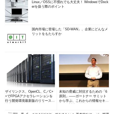
Linux／OSSに不慣れでも大丈夫！ WindowsでDock
erを扱う際のポイント
国内市場に登場した「SD-WAN」、企業にどんなメ
リットをもたらすか
ザイリンクス、OpenCL、C／C+
未知の脅威に対抗するための「6
+でFPGAアクセラレーションを
原則」――ガートナー サミット
行う開発環境最新版のリリースを
から学ぶ、これからの情報セキュ
発表
リティ対策