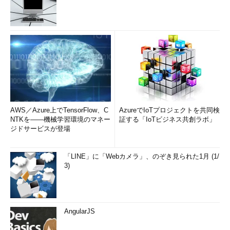
AWS／Azure上でTensorFlow、C
AzureでIoTプロジェクトを共同検
NTKを――機械学習環境のマネー
証する「IoTビジネス共創ラボ」
ジドサービスが登場
「LINE」に「Webカメラ」、のぞき見られた1月 (1/
3)
AngularJS