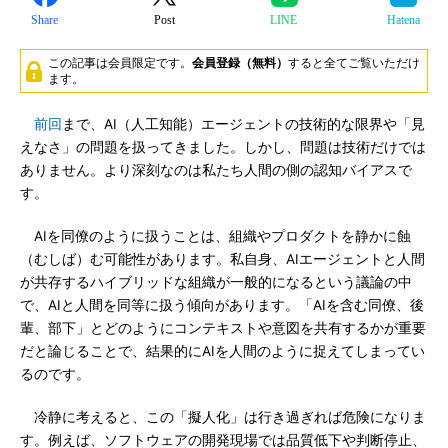
Share
Post
LINE
Hatena
この記事は会員限定です。
会員登録（無料）
すると全てご覧いただけ
ます。
前回
まで、AI（人工知能）エージェントの技術的な限界や「見
えなさ」の問題を扱ってきました。しかし、問題は技術だけでは
ありません。より深刻なのは私たち人間の側の認知バイアスで
す。
AIを同僚のように扱うことは、組織やプロダクトを静かに蝕
（むしば）む可能性があります。私自身、AIエージェントと人間
が共存するハイブリッドな組織が一般的になるという議論の中
で、AIと人間を同等に扱う傾向があります。「AIを含む同僚、後
輩、部下」とどのようにコンテキストや意図を共有するかが重要
だと論じることで、結果的にAIを人間のように捉えてしまってい
るのです。
冷静に考えると、この「擬人化」は行き過ぎれば危険になりま
す。例えば、ソフトウェアの開発現場では品質低下や判断停止、