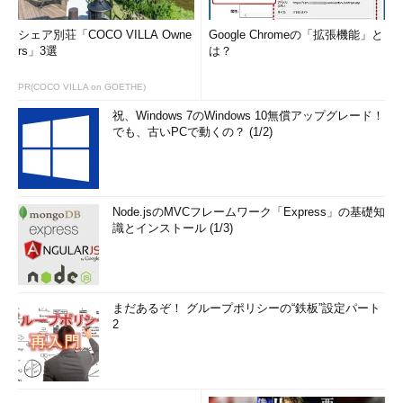
シェア別荘「COCO VILLA Owne
Google Chromeの「拡張機能」と
rs」3選
は？
PR(COCO VILLA on GOETHE)
祝、Windows 7のWindows 10無償アップグレード！
でも、古いPCで動くの？ (1/2)
Node.jsのMVCフレームワーク「Express」の基礎知
識とインストール (1/3)
まだあるぞ！ グループポリシーの“鉄板”設定パート
2