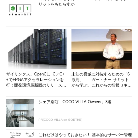
リットをもたらすか
ザイリンクス、OpenCL、C／C+
未知の脅威に対抗するための「6
+でFPGAアクセラレーションを
原則」――ガートナー サミット
行う開発環境最新版のリリースを
から学ぶ、これからの情報セキュ
発表
リティ対策
シェア別荘「COCO VILLA Owners」3選
PR(COCO VILLA on GOETHE)
これだけはやっておきたい！ 基本的なサーバー管理