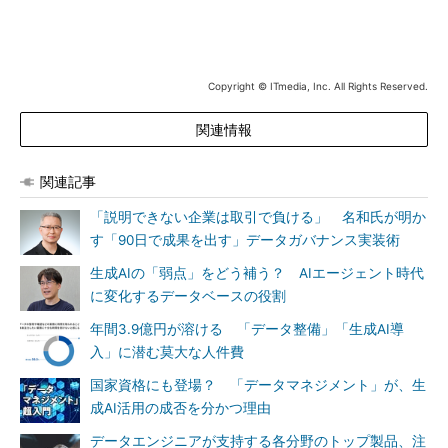
Copyright © ITmedia, Inc. All Rights Reserved.
関連情報
関連記事
「説明できない企業は取引で負ける」 名和氏が明か
す「90日で成果を出す」データガバナンス実装術
生成AIの「弱点」をどう補う？ AIエージェント時代
に変化するデータベースの役割
年間3.9億円が溶ける 「データ整備」「生成AI導
入」に潜む莫大な人件費
国家資格にも登場？ 「データマネジメント」が、生
成AI活用の成否を分かつ理由
データエンジニアが支持する各分野のトップ製品、注