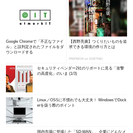
Google Chromeで「不正なファイ
【西野亮廣】つくりたいものを追
ル」と誤判定されたファイルをダ
求できる環境の作り方とは
ウンロードする
PR(FINCHI on GOETHE)
セキュリティベンダー2社のリポートに見る「攻撃
の高度化」のいま (1/3)
Linux／OSSに不慣れでも大丈夫！ WindowsでDock
erを扱う際のポイント
国内市場に登場した「SD-WAN」、企業にどんなメ