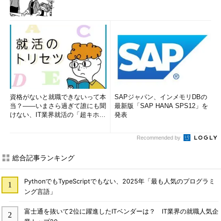
資格がないと就職できないって本
SAPジャパン、インメモリDBの
当？――いまさら過ぎて誰にも聞
最新版「SAP HANA SPS12」を
けない、IT業界就活の「超キホ
発表
ン」 (1/3)
Recommended by
総合記事ランキング
PythonでもTypeScriptでもない、2025年「最も人気のプログラミ
ング言語」
富士通を抜いて2位に躍進したITベンダーは？ IT業界の就職人気企