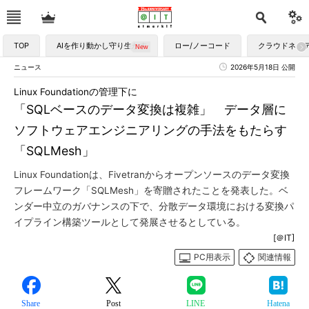
TOP
AIを作り動かし守り生かす
ロー/ノーコード
クラウドネイ
ニュース
2026年5月18日 公開
Linux Foundationの管理下に
「SQLベースのデータ変換は複雑」 データ層に
ソフトウェアエンジニアリングの手法をもたらす
「SQLMesh」
Linux Foundationは、Fivetranからオープンソースのデータ変換
フレームワーク「SQLMesh」を寄贈されたことを発表した。ベ
ンダー中立のガバナンスの下で、分散データ環境における変換パ
イプライン構築ツールとして発展させるとしている。
[＠IT]
PC用表示
関連情報
Share
Post
LINE
Hatena