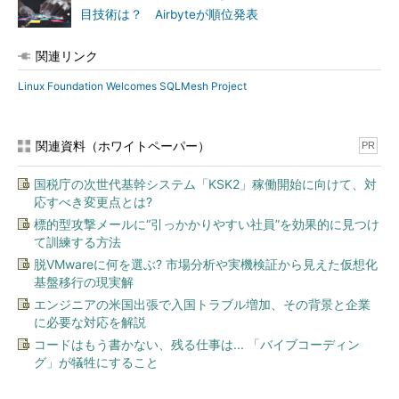
目技術は？ Airbyteが順位発表
関連リンク
Linux Foundation Welcomes SQLMesh Project
関連資料（ホワイトペーパー）
PR
国税庁の次世代基幹システム「KSK2」稼働開始に向けて、対
応すべき変更点とは?
標的型攻撃メールに“引っかかりやすい社員”を効果的に見つけ
て訓練する方法
脱VMwareに何を選ぶ? 市場分析や実機検証から見えた仮想化
基盤移行の現実解
エンジニアの米国出張で入国トラブル増加、その背景と企業
に必要な対応を解説
コードはもう書かない、残る仕事は... 「バイブコーディン
グ」が犠牲にすること