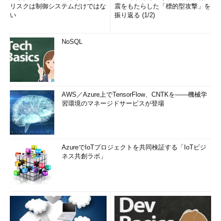
リスクは制御システムだけではな
震をもたらした「標的型攻撃」を
い
振り返る (1/2)
NoSQL
AWS／Azure上でTensorFlow、CNTKを――機械学
習環境のマネージドサービスが登場
AzureでIoTプロジェクトを共同検証する「IoTビジ
ネス共創ラボ」