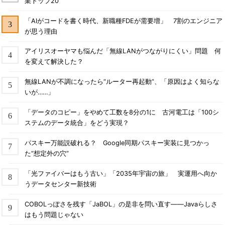
業トップ20
「AIがコードを書く時代、新職種FDEが需要増」 7割のエンジニア
が思う理由
アイリスオーヤマも悩んだ「無線LANがつながりにくい」問題 何
を変えて解決した？
無線LANが不調になったら“ルーター再起動”、「原因はよく知らな
いが……」
「データのコピー」をやめて工数を8分の1に 古河電工は「100シ
ステムのデータ統合」をどう実現？
パスキー万能説破れる？ Google同期パスキー実装に見つかっ
た“想定外の穴”
「光ファイバーはもう古い」「2035年宇宙の旅」 実運用へ向か
うデータセンター新技術
COBOLっぽさを残す「JaBOL」の是非を問い直す――Javaらしさ
はもう問題じゃない