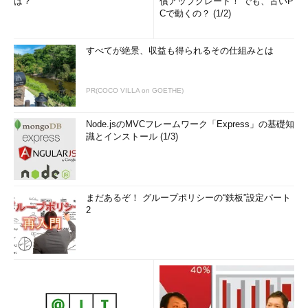
は？
償アップグレード！ でも、古いP
Cで動くの？ (1/2)
すべてが絶景、収益も得られるその仕組みとは
PR(COCO VILLA on GOETHE)
Node.jsのMVCフレームワーク「Express」の基礎知
識とインストール (1/3)
まだあるぞ！ グループポリシーの“鉄板”設定パート
2