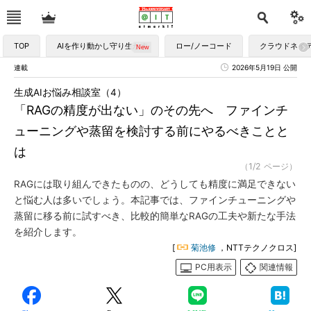
TOP
AIを作り動かし守り生かす
ロー/ノーコード
クラウドネイ
連載
2026年5月19日 公開
生成AIお悩み相談室（4）
「RAGの精度が出ない」のその先へ ファインチ
ューニングや蒸留を検討する前にやるべきことと
は
（1/2 ページ）
RAGには取り組んできたものの、どうしても精度に満足できない
と悩む人は多いでしょう。本記事では、ファインチューニングや
蒸留に移る前に試すべき、比較的簡単なRAGの工夫や新たな手法
を紹介します。
[
菊池修
，NTTテクノクロス]
PC用表示
関連情報