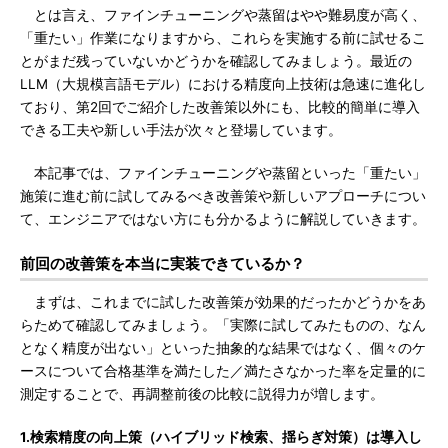
とは言え、ファインチューニングや蒸留はやや難易度が高く、
「重たい」作業になりますから、これらを実施する前に試せるこ
とがまだ残っていないかどうかを確認してみましょう。最近の
LLM（大規模言語モデル）における精度向上技術は急速に進化し
ており、第2回でご紹介した改善策以外にも、比較的簡単に導入
できる工夫や新しい手法が次々と登場しています。
本記事では、ファインチューニングや蒸留といった「重たい」
施策に進む前に試してみるべき改善策や新しいアプローチについ
て、エンジニアではない方にも分かるように解説していきます。
前回の改善策を本当に実装できているか？
まずは、これまでに試した改善策が効果的だったかどうかをあ
らためて確認してみましょう。「実際に試してみたものの、なん
となく精度が出ない」といった抽象的な結果ではなく、個々のケ
ースについて合格基準を満たした／満たさなかった率を定量的に
測定することで、再調整前後の比較に説得力が増します。
1.検索精度の向上策（ハイブリッド検索、揺らぎ対策）は導入し