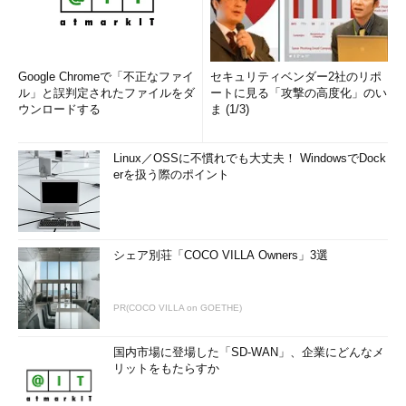
Google Chromeで「不正なファイ
セキュリティベンダー2社のリポ
ル」と誤判定されたファイルをダ
ートに見る「攻撃の高度化」のい
ウンロードする
ま (1/3)
Linux／OSSに不慣れでも大丈夫！ WindowsでDock
erを扱う際のポイント
シェア別荘「COCO VILLA Owners」3選
PR(COCO VILLA on GOETHE)
国内市場に登場した「SD-WAN」、企業にどんなメ
リットをもたらすか