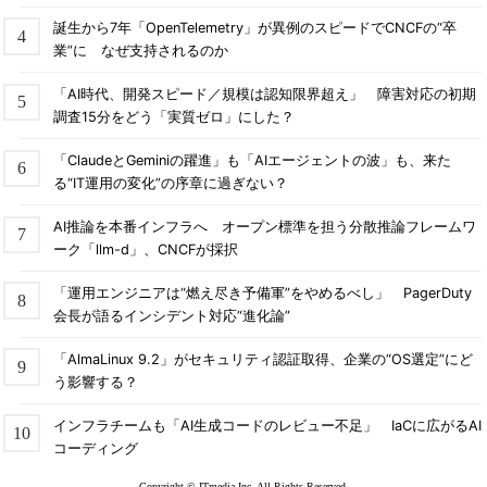
誕生から7年「OpenTelemetry」が異例のスピードでCNCFの“卒
業”に なぜ支持されるのか
「AI時代、開発スピード／規模は認知限界超え」 障害対応の初期
調査15分をどう「実質ゼロ」にした？
「ClaudeとGeminiの躍進」も「AIエージェントの波」も、来た
る“IT運用の変化”の序章に過ぎない？
AI推論を本番インフラへ オープン標準を担う分散推論フレームワ
ーク「llm-d」、CNCFが採択
「運用エンジニアは“燃え尽き予備軍”をやめるべし」 PagerDuty
会長が語るインシデント対応“進化論”
「AlmaLinux 9.2」がセキュリティ認証取得、企業の“OS選定”にど
う影響する？
インフラチームも「AI生成コードのレビュー不足」 IaCに広がるAI
コーディング
Copyright © ITmedia Inc. All Rights Reserved.