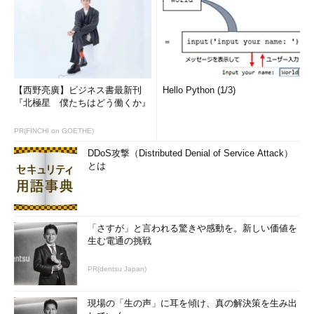
【西野亮廣】ビジネス書最新刊
Hello Python (1/3)
『北極星 僕たちはどう働くか』
PR(FINCHI on GOETHE)
DDoS攻撃（Distributed Denial of Service Attack）
とは
「さすが」と言われる驚きや感動を。新しい価値を
生む電通の挑戦
PR(dentsu Japan)
現場の「生の声」に耳を傾け、真の解決策を生み出