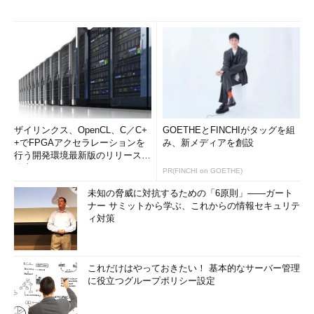
ザイリンクス、OpenCL、C／C+
GOETHEとFINCHIがタッグを組
+でFPGAアクセラレーションを
み、新メディアを創設
行う開発環境最新版のリリースを
発表
PR(FINCHI on GOETHE)
未知の脅威に対抗するための「6原則」――ガート
ナー サミットから学ぶ、これからの情報セキュリテ
ィ対策
これだけはやっておきたい！ 基本的なサーバー管理
に役立つグループポリシー設定