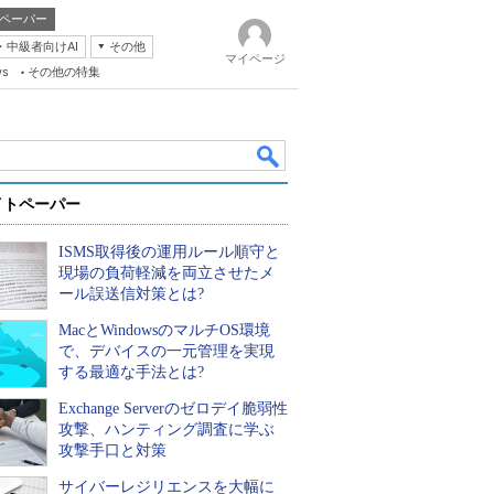
ペーパー
・中級者向けAI
その他
マイページ
ws
その他の特集
イトペーパー
ISMS取得後の運用ルール順守と
現場の負荷軽減を両立させたメ
ール誤送信対策とは?
MacとWindowsのマルチOS環境
k
で、デバイスの一元管理を実現
する最適な手法とは?
Exchange Serverのゼロデイ脆弱性
攻撃、ハンティング調査に学ぶ
攻撃手口と対策
サイバーレジリエンスを大幅に