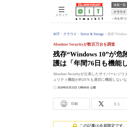
連載一覧
クラウド
メディア
AIを作
＠IT
クラウド
Server & Storage
残存“Wind
Absolute Securityが数百万台を調査
残存“Windows 10
護は「年間76日も機能
Absolute Securityが公表したサイ
ュリティ機能が約20％も適切に機能しない
2026年05月25日 13時00分 公開
印刷
見る
この記事は会員限定です。