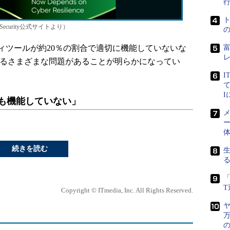
te Security公式サイトより）
ツールが約20％の割合で適切に機能していないな
するさまざまな問題があることが明らかになってい
I
て
日も機能していない」
メ
ー
続きを読む
「
Copyright © ITmedia, Inc. All Rights Reserved.
ヤ
万
の