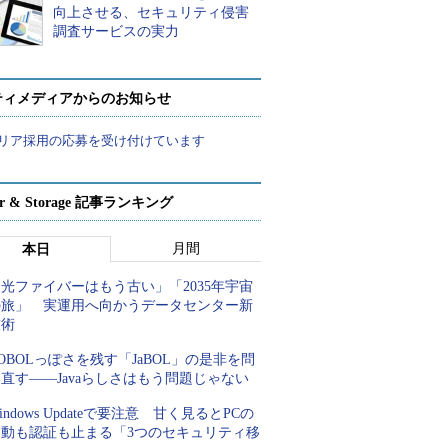
向上させる、セキュリティ侵害
調査サービスの実力
ティメディアからのお知らせ
リア採用の応募を受け付けています
ver & Storage 記事ランキング
月間
本日
光ファイバーはもう古い」「2035年宇宙
の旅」 実運用へ向かうデータセンター新
技術
OBOLっぽさを残す「JaBOL」の是非を問
直す――Javaらしさはもう問題じゃない
indows Updateで要注意 甘く見るとPCの
起動も認証も止まる「3つのセキュリティ移