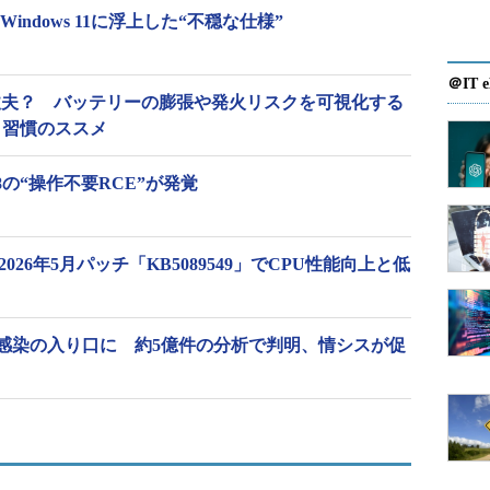
 Windows 11に浮上した“不穏な仕様”
＠IT e
丈夫？ バッテリーの膨張や発火リスクを可視化する
g」習慣のススメ
 9.8の“操作不要RCE”が発覚
 2026年5月パッチ「KB5089549」でCPU性能向上と低
感染の入り口に 約5億件の分析で判明、情シスが促