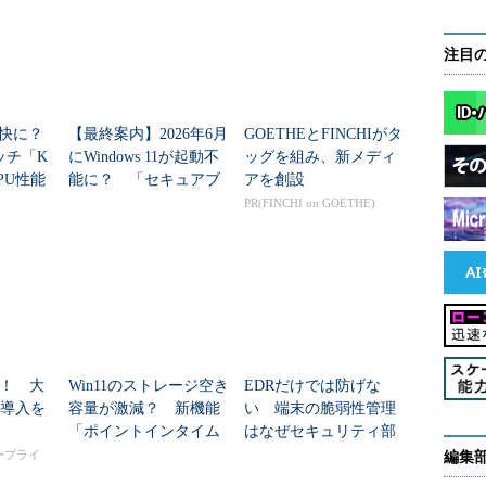
注目
が軽快に？
【最終案内】2026年6月
GOETHEとFINCHIがタ
ッチ「K
にWindows 11が起動不
ッグを組み、新メディ
CPU性能
能に？ 「セキュアブ
アを創設
ードが
ート証明書」の期限切
PR(FINCHI on GOETHE)
れリスクと対策、起動
しな...
！ 大
Win11のストレージ空き
EDRだけでは防げな
I導入を
容量が激減？ 新機能
い 端末の脆弱性管理
「ポイントインタイム
はなぜセキュリティ部
リストア」のわなと賢
門ではなくIT運用部門
タープライ
編集
い設定術
が主導すべきなのか