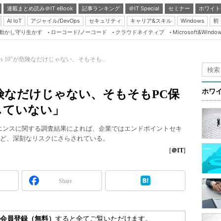
連載まとめ読み＠IT eBook
記事ランキング
＠IT Special
セミナー
ホワイト
AI IoT
アジャイル/DevOps
セキュリティ
キャリア&スキル
Windows
初
り動かし守り生かす
ローコード/ノーコード
クラウドネイティブ
Microsoft&Windo
Server & Storage
HTML5 + UX
ows 10”が危険なだけじゃない、そもそも...
Smart & Social
Coding Edge
”が危険なだけじゃない、そもそもPC保
ホワ
Java Agile
していない」
Database Expert
バーレジリエンスに関する調査結果によれば、企業ではエンドポイントセキ
Linux ＆ OSS
など、深刻なリスクにさらされている。
Master of IP Networ
[
＠IT
]
Security & Trust
Share
Test & Tools
Insider.NET
ブログ
会員登録（無料）
すると全てご覧いただけます。