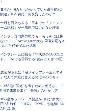
行」
トヨタが「6カ月もかかっていた高性能PC
の調達」を不要に 何を変えたのか？
富士通も日立も去る、日本での「メインフ
レーム脱却」が一筋縄ではいかない理由
Tインフラ専門家の私でも、もうAIには勝
ない――「Active Directory」障害対応をA
Iに丸ごと任せてみた結果
インフレームに眠る「年代物のCOBOLコ
ド」、AIでも苦戦する"読みにくさ"の正
体
生成AIがあれば「脱メインフレームもでき
る」なんて気軽に言えるのは今のうち？
生成AIは“答え”を出すために使うな」 I
T運用で成果を出す「発散」の生かし方
マハ製ネットワーク製品が7月に“最大20
円”値上げ 「RTX」「NVR」や無線LAN
APも対象