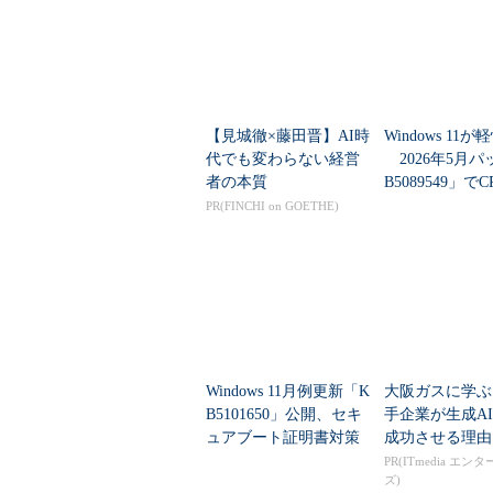
【見城徹×藤田晋】AI時
Windows 11
代でも変わらない経営
2026年5月パ
者の本質
B5089549」で
向上と低遅延モ
PR(FINCHI on GOETHE)
追加
Windows 11月例更新「K
大阪ガスに学ぶ
B5101650」公開、セキ
手企業が生成A
ュアブート証明書対策
成功させる理由
の継続と「ポイントイ
PR(ITmedia エン
ズ)
ンタイム復元」など