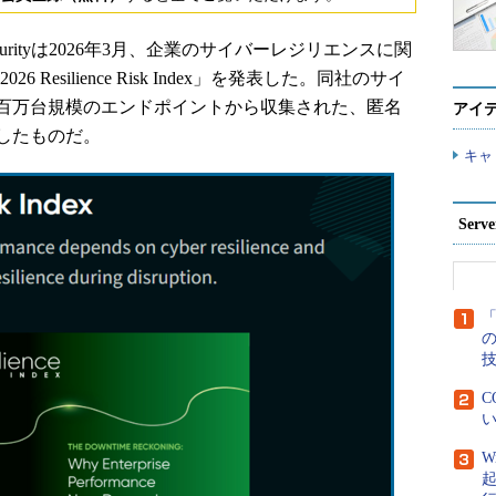
curityは2026年3月、企業のサイバーレジリエンスに関
2026 Resilience Risk Index」を発表した。同社のサイ
百万台規模のエンドポイントから収集された、匿名
アイ
したものだ。
キャ
Ser
「
C
い
W