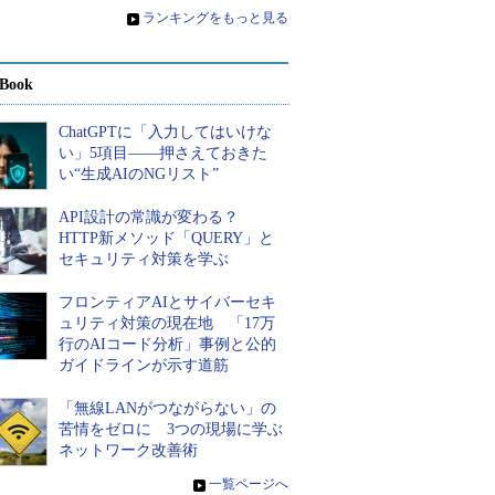
»
ランキングをもっと見る
Book
ChatGPTに「入力してはいけな
い」5項目――押さえておきた
い“生成AIのNGリスト”
API設計の常識が変わる？
HTTP新メソッド「QUERY」と
セキュリティ対策を学ぶ
フロンティアAIとサイバーセキ
ュリティ対策の現在地 「17万
行のAIコード分析」事例と公的
ガイドラインが示す道筋
「無線LANがつながらない」の
苦情をゼロに 3つの現場に学ぶ
ネットワーク改善術
»
一覧ページへ