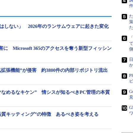
講
はしない」 2026年のランサムウェアに起きた変化
に Microsoft 365のアクセスを奪う新型フィッシン
側
日
eの人気拡張機能”が侵害 約3800件の内部リポジトリ流出
P
ビ
G
は“なめるなキケン” 情シスが知るべきPC管理の本質
低品質キッティング”の特徴 あるべき姿を考える