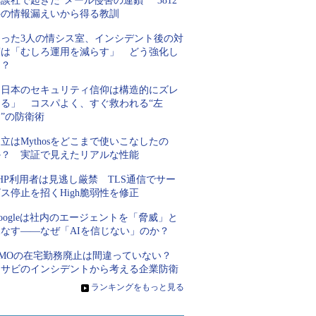
談社で起きた“メール侵害の連鎖” 3812
件の情報漏えいから得る教訓
たった3人の情シス室、インシデント後の対
策は「むしろ運用を減らす」 どう強化し
た？
「日本のセキュリティ信仰は構造的にズレ
てる」 コスパよく、すぐ救われる“左
”の防衛術
立はMythosをどこまで使いこなしたの
か？ 実証で見えたリアルな性能
HP利用者は見逃し厳禁 TLS通信でサー
ス停止を招くHigh脆弱性を修正
oogleは社内のエージェントを「脅威」と
見なす――なぜ「AIを信じない」のか？
GMOの在宅勤務廃止は間違っていない？
ワサビのインシデントから考える企業防衛
»
ランキングをもっと見る