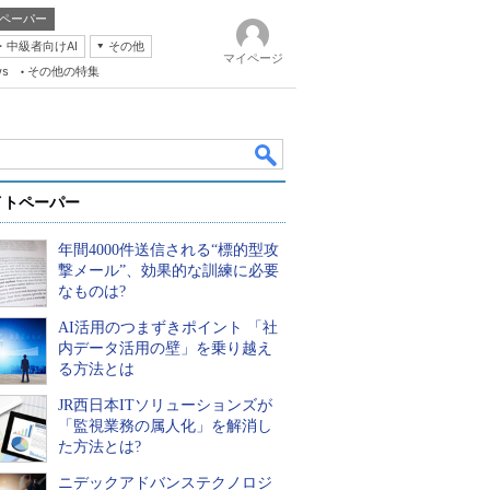
ペーパー
・中級者向けAI
その他
マイページ
ws
その他の特集
イトペーパー
年間4000件送信される“標的型攻
撃メール”、効果的な訓練に必要
なものは?
AI活用のつまずきポイント 「社
k
内データ活用の壁」を乗り越え
る方法とは
JR西日本ITソリューションズが
「監視業務の属人化」を解消し
た方法とは?
ニデックアドバンステクノロジ