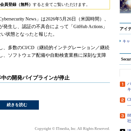
会員登録（無料）
すると全てご覧いただけます。
ecurity News」は2026年5月26日（米国時間）、
発生し、認証の不具合によって「GitHub Actions」
アイ
スできない状態となったと報じた。
キャ
、多数のCI/CD（継続的インテグレーション／継続
し、ソフトウェア配備や自動検査業務に深刻な支障
Secu
世界中の開発パイプラインが停止
パ
C
続きを読む
―
8
Copyright © ITmedia, Inc. All Rights Reserved.