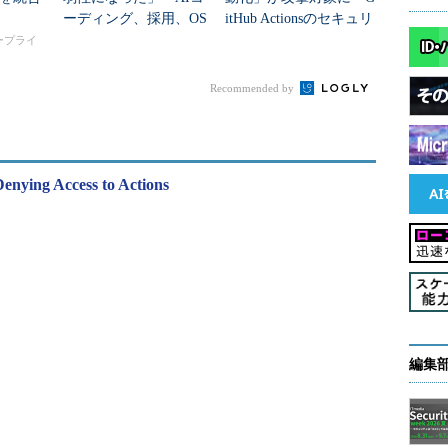
ーディング、採用、OS
itHub Actionsのセキュリ
S、CI/CD“4つの包囲
ティ対策が進まない3つ
タープライ
網”と生存戦略
の理由
Recommended by
enying Access to Actions
編集