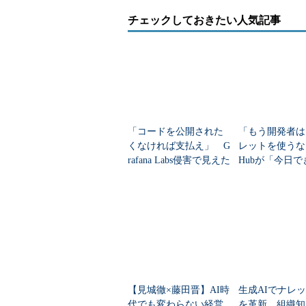
チェックしておきたい人気記事
「コードを公開された
「もう開発者は
くなければ支払え」 G
レットを使うな」
rafana Labs侵害で見えた
Hubが「今日で
新恐喝モデル
つのセキュリテ
を紹介
【見城徹×藤田晋】AI時
生成AIでナレ
代でも変わらない経営
を革新 組織知