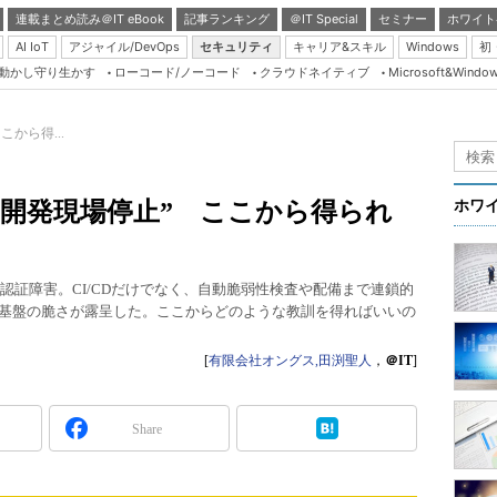
連載まとめ読み＠IT eBook
記事ランキング
＠IT Special
セミナー
ホワイト
AI IoT
アジャイル/DevOps
セキュリティ
キャリア&スキル
Windows
初
り動かし守り生かす
ローコード/ノーコード
クラウドネイティブ
Microsoft&Windo
Server & Storage
HTML5 + UX
こから得...
Smart & Social
Coding Edge
で“開発現場停止” ここから得られ
ホワ
Java Agile
Database Expert
の認証障害。CI/CDだけでなく、自動脆弱性検査や配備まで連鎖的
Linux ＆ OSS
発基盤の脆さが露呈した。ここからどのような教訓を得ればいいの
Master of IP Networ
[
有限会社オングス,田渕聖人
，
＠IT
]
Security & Trust
Test & Tools
Share
Insider.NET
ブログ