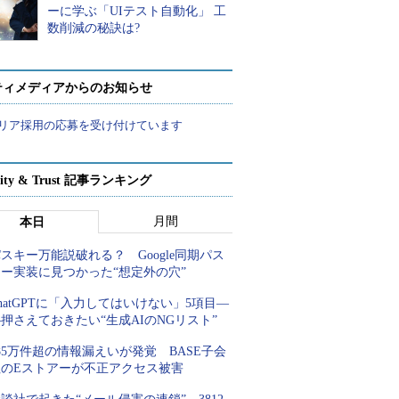
ーに学ぶ「UIテスト自動化」 工
数削減の秘訣は?
ティメディアからのお知らせ
リア採用の応募を受け付けています
rity & Trust 記事ランキング
月間
本日
スキー万能説破れる？ Google同期パス
キー実装に見つかった“想定外の穴”
hatGPTに「入力してはいけない」5項目―
押さえておきたい“生成AIのNGリスト”
85万件超の情報漏えいが発覚 BASE子会
社のEストアーが不正アクセス被害