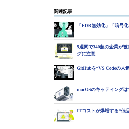
関連記事
「EDR無効化」「暗号化
5週間で340超の企業が被害
グに注意
GitHubを“VS Cod
macOSのキッティング
ITコストが爆増する“