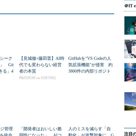
＠IT e
シーク
【見城徹×藤田晋】AI時
GitHubを“VS Codeの人
 Git
代でも変わらない経営
気拡張機能”が侵害 約
きる」4
者の本質
3800件の内部リポジト
ィ対策
リ流出
PR(FINCHI on GOETHE)
ッジ管理
「開発者はおいしい脆
人のミスを減らす「自
注目
を統合
弱性になった」 AIコ
動化」が攻撃対象に G