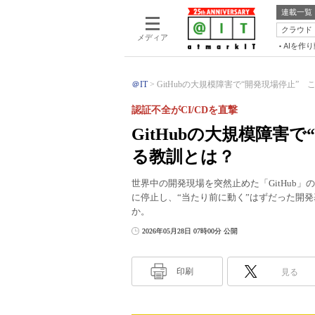
連載一覧
クラウド
メディア
AIを作
＠IT
GitHubの大規模障害で“開発現場停止” こ
認証不全がCI/CDを直撃
GitHubの大規模障害
る教訓とは？
世界中の開発現場を突然止めた「GitHub」
に停止し、“当たり前に動く”はずだった開
か。
2026年05月28日 07時00分 公開
印刷
見る