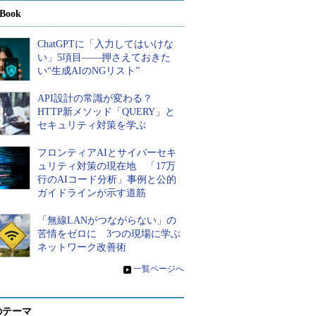
Book
ChatGPTに「入力してはいけな
い」5項目――押さえておきた
い“生成AIのNGリスト”
API設計の常識が変わる？
HTTP新メソッド「QUERY」と
セキュリティ対策を学ぶ
フロンティアAIとサイバーセキ
ュリティ対策の現在地 「17万
行のAIコード分析」事例と公的
ガイドラインが示す道筋
「無線LANがつながらない」の
苦情をゼロに 3つの現場に学ぶ
ネットワーク改善術
»
一覧ページへ
のテーマ