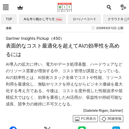
TOP
AIを作り動かし守り生かす
ロー/ノーコード
クラウドネイ
連載
2026年6月12日 公開
Gartner Insights Pickup（450）
表面的なコスト最適化を超えてAIの効率性を高め
るには
AI導入の拡大に伴い、電力やデータ処理基盤、ハードウェアなど
のリソース需要が増加する中、コスト管理が課題となっている。
AIの効率性とは、AI技術スタック全体でコストや性能、リソース
利用を最適化し、無駄やリスクを抑えながらビジネス価値を最大
化する考え方である。今後は、コストを度外視した性能追求や規
模拡大ではなく、効率を重視したAI活用が、収益性や持続可能な
成長、競争力の維持に不可欠となる。
[Gabriele Rigon, Gartner]
PC用表示
関連情報