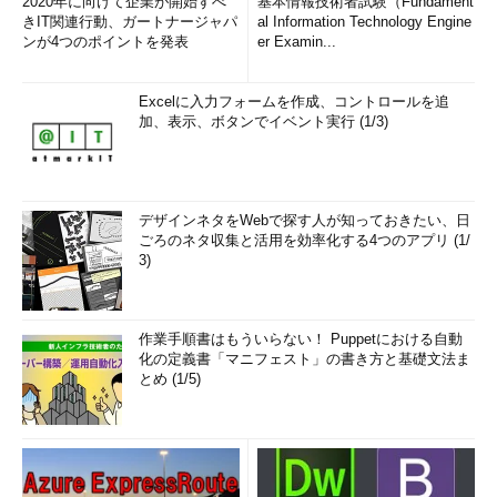
2020年に向けて企業が開始すべ
基本情報技術者試験（Fundament
きIT関連行動、ガートナージャパ
al Information Technology Engine
ンが4つのポイントを発表
er Examin...
Excelに入力フォームを作成、コントロールを追
加、表示、ボタンでイベント実行 (1/3)
デザインネタをWebで探す人が知っておきたい、日
ごろのネタ収集と活用を効率化する4つのアプリ (1/
3)
作業手順書はもういらない！ Puppetにおける自動
化の定義書「マニフェスト」の書き方と基礎文法ま
とめ (1/5)