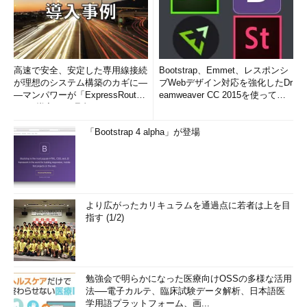
高速で安全、安定した専用線接続
Bootstrap、Emmet、レスポンシ
が理想のシステム構築のカギに―
ブWebデザイン対応を強化したDr
―マンパワーが「ExpressRout
eamweaver CC 2015を使って
e」を導入した理由
み...
「Bootstrap 4 alpha」が登場
より広がったカリキュラムを通過点に若者は上を目
指す (1/2)
勉強会で明らかになった医療向けOSSの多様な活用
法──電子カルテ、臨床試験データ解析、日本語医
学用語プラットフォーム、画...