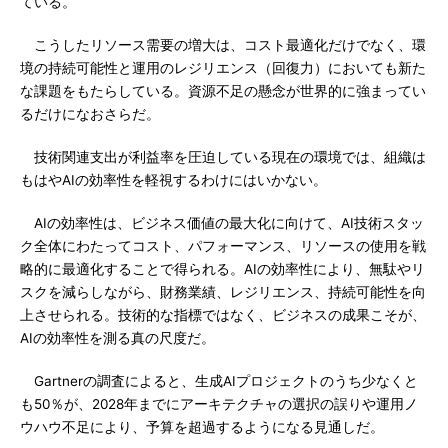
ている。
こうしたリソース需要の増大は、コスト最適化だけでなく、環
境の持続可能性と運用のレジリエンス（回復力）においても新た
な課題をもたらしている。資源不足の懸念が世界的に強まってい
るだけになおさらだ。
技術関連支出が利益率を圧迫している現在の環境では、組織は
もはやAIの効率性を軽視するわけにはいかない。
AIの効率性は、ビジネス価値の最大化に向けて、AI技術スタッ
ク全体にわたってコスト、パフォーマンス、リソースの使用を戦
略的に最適化することで得られる。AIの効率性により、無駄やリ
スクを減らしながら、財務業績、レジリエンス、持続可能性を向
上させられる。技術的な指標ではなく、ビジネスの成果こそが、
AIの効率性を測る真の尺度だ。
Gartnerの調査によると、生成AIプロジェクトのうち少なくと
も50％が、2028年までにアーキテクチャの選択の誤りや運用ノ
ウハウ不足により、予算を超過するようになる見通しだ。