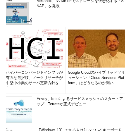
Mellanox、NVMe-oFでストレージを仮想化する「S
NAP」を発表
ハイパーコンバージドインフラが
Google Cloudのハイブリッドソリ
有力な選択肢、ノークリサーチが
ューション「Cloud Services Plat
中堅中小業のサーバ更新方針を調
form」はどうなるのか聞い...
査
Envoy、Istioによるサービスメッシュのスタートア
ップ、Tetrateが正式デビュー
【Windows 10】できる人は知っているキーボード