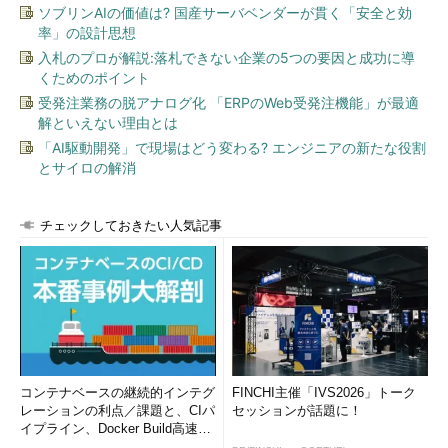
ソブリンAIの価値は? 国産サーバベンダーが貫く「安全と効
率」の設計思想
入札のプロが解説:落札できない企業の5つの要因と成功に導
くためのポイント
受発注業務の脱アナログ化 「ERPのWeb受発注機能」が最適
解といえない理由とは
「AI駆動開発」で現場はどう変わる? エンジニアの新たな役割
とサイロの解消
チェックしておきたい人気記事
コンテナベースの継続的インテグ
FINCHI主催「IVS2026」トーク
レーションの利点／課題と、CIパ
セッションが話題に！
イプライン、Docker Build高速化
のコツ (1/2...