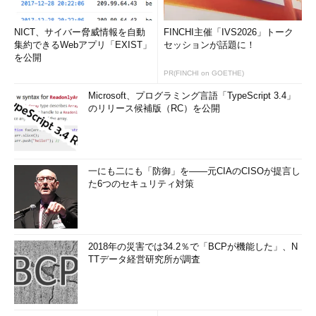
NICT、サイバー脅威情報を自動
FINCHI主催「IVS2026」トーク
集約できるWebアプリ「EXIST」
セッションが話題に！
を公開
PR(FINCHI on GOETHE)
Microsoft、プログラミング言語「TypeScript 3.4」
のリリース候補版（RC）を公開
一にも二にも「防御」を――元CIAのCISOが提言し
た6つのセキュリティ対策
2018年の災害では34.2％で「BCPが機能した」、N
TTデータ経営研究所が調査