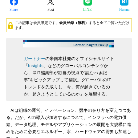
Share
Post
LINE
Hatena
この記事は会員限定です。
会員登録（無料）
すると全てご覧いただけ
ます。
ガートナー
の米国本社発のオフィシャルサイト
「
Insights
」などのグローバルコンテンツか
ら、＠IT編集部が独自の視点で“読むべき記
事”をピックアップして翻訳。グローバルのIT
トレンドを先取りし「今、何が起きているの
か、起きようとしているのか」を展望する。
AIは組織の運営、イノベーション、競争の在り方を変えつつあ
る。だが、AIの導入が加速するにつれて、インフラへの電力供
給、データ処理、モデルやアプリケーションの展開を大規模に進
めるために必要なエネルギー、水、ハードウェアの需要も加速し