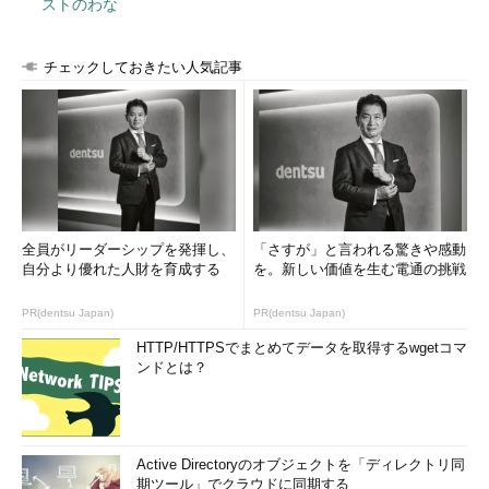
ストのわな
チェックしておきたい人気記事
全員がリーダーシップを発揮し、
「さすが」と言われる驚きや感動
自分より優れた人財を育成する
を。新しい価値を生む電通の挑戦
PR(dentsu Japan)
PR(dentsu Japan)
HTTP/HTTPSでまとめてデータを取得するwgetコマ
ンドとは？
Active Directoryのオブジェクトを「ディレクトリ同
期ツール」でクラウドに同期する