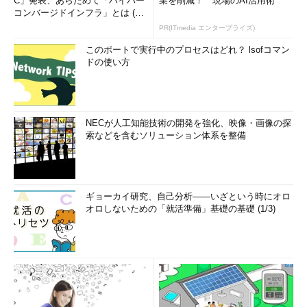
C」発表、あらためて「ハイパー
業を削減！ 現場のAI活用術
コンバージドインフラ」とは (1/
2)
PR(ITmedia エンタープライズ)
このポートで実行中のプロセスはどれ？ lsofコマン
ドの使い方
NECが人工知能技術の開発を強化、映像・画像の探
索などを含むソリューション体系を整備
ギョーカイ研究、自己分析――いざという時にオロ
オロしないための「就活準備」基礎の基礎 (1/3)