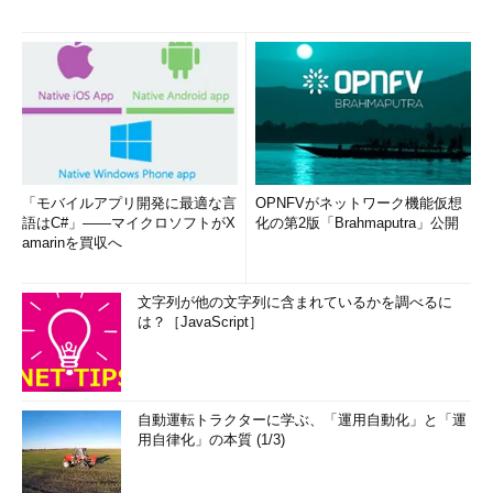
「モバイルアプリ開発に最適な言
OPNFVがネットワーク機能仮想
語はC#」――マイクロソフトがX
化の第2版「Brahmaputra」公開
amarinを買収へ
文字列が他の文字列に含まれているかを調べるに
は？［JavaScript］
自動運転トラクターに学ぶ、「運用自動化」と「運
用自律化」の本質 (1/3)