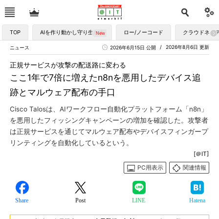
TOP
AIを作り動かし守り生かす
ロー/ノーコード
クラウドネイ
2026年8月6日 更新
ニュース
2026年6月15日 公開
正規サービスが攻撃の配送路に変わる
ここ1年で7倍に増えたn8nを悪用したデバイス追
跡とマルウェア配布の手口
Cisco Talosは、AIワークフロー自動化プラットフォーム「n8n」
を悪用したフィッシングキャンペーンの増加を確認した。攻撃者
は正規サービスを通じてマルウェア配布やデバイスフィンガープ
リンティングを自動化しているという。
[＠IT]
PC用表示
関連情報
Share
Post
LINE
Hatena