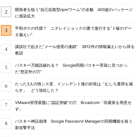
開発者を狙う“自己拡散型npmワーム”の全貌 400超のパッケージ
に感染拡大
平和ボケの代償？ ニチレイショックの裏で進行する“ド級のデー
タ漏えい”
講談社で起きた“メール侵害の連鎖” 3812件の情報漏えいから得る
教訓
パスキー万能説破れる？ Google同期パスキー実装に見つかっ
た“想定外の穴”
たった3人の情シス室、インシデント後の対策は「むしろ運用を減
らす」 どう強化した？
VMware管理基盤に“認証突破”の穴 Broadcom「回避策を用意せ
ず」
パスキー神話崩壊 Google Password Managerの同期機能を狙う
新攻撃手法