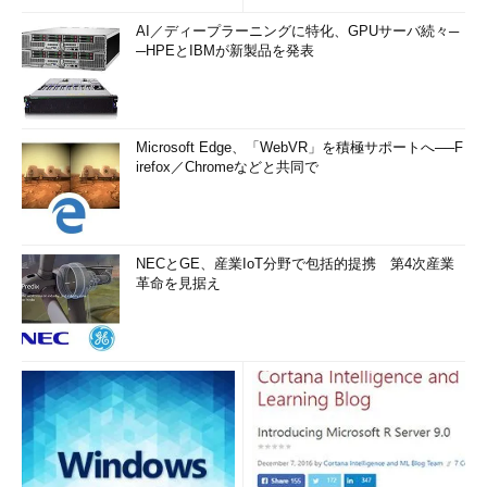
AI／ディープラーニングに特化、GPUサーバ続々─
─HPEとIBMが新製品を発表
Microsoft Edge、「WebVR」を積極サポートへ──F
irefox／Chromeなどと共同で
NECとGE、産業IoT分野で包括的提携 第4次産業
革命を見据え