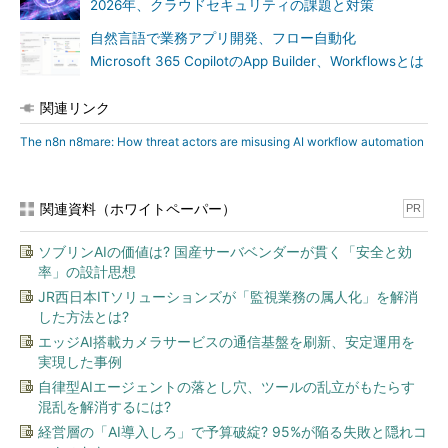
2026年、クラウドセキュリティの課題と対策
自然言語で業務アプリ開発、フロー自動化
Microsoft 365 CopilotのApp Builder、Workflowsとは
関連リンク
The n8n n8mare: How threat actors are misusing AI workflow automation
関連資料（ホワイトペーパー）
PR
ソブリンAIの価値は? 国産サーバベンダーが貫く「安全と効
率」の設計思想
JR西日本ITソリューションズが「監視業務の属人化」を解消
した方法とは?
エッジAI搭載カメラサービスの通信基盤を刷新、安定運用を
実現した事例
自律型AIエージェントの落とし穴、ツールの乱立がもたらす
混乱を解消するには?
経営層の「AI導入しろ」で予算破綻? 95%が陥る失敗と隠れコ