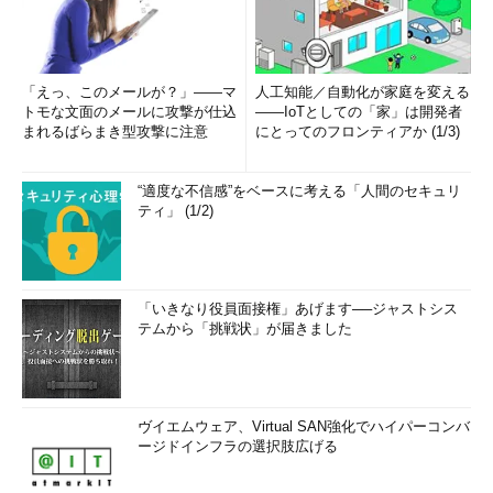
「えっ、このメールが？」――マ
人工知能／自動化が家庭を変える
トモな文面のメールに攻撃が仕込
――IoTとしての「家」は開発者
まれるばらまき型攻撃に注意
にとってのフロンティアか (1/3)
“適度な不信感”をベースに考える「人間のセキュリ
ティ」 (1/2)
「いきなり役員面接権」あげます──ジャストシス
テムから「挑戦状」が届きました
ヴイエムウェア、Virtual SAN強化でハイパーコンバ
ージドインフラの選択肢広げる