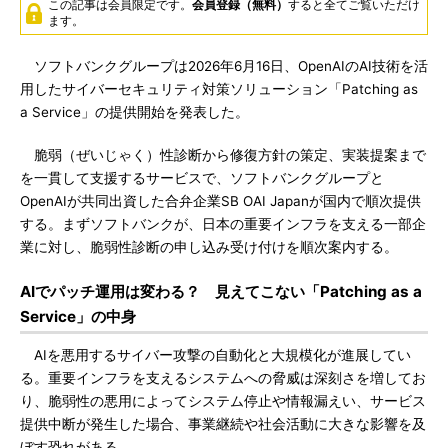
この記事は会員限定です。
会員登録（無料）
すると全てご覧いただけ
ます。
ソフトバンクグループは2026年6月16日、OpenAIのAI技術を活
用したサイバーセキュリティ対策ソリューション「Patching as
a Service」の提供開始を発表した。
脆弱（ぜいじゃく）性診断から修復方針の策定、実装提案まで
を一貫して支援するサービスで、ソフトバンクグループと
OpenAIが共同出資した合弁企業SB OAI Japanが国内で順次提供
する。まずソフトバンクが、日本の重要インフラを支える一部企
業に対し、脆弱性診断の申し込み受け付けを順次案内する。
AIでパッチ運用は変わる？ 見えてこない「Patching as a
Service」の中身
AIを悪用するサイバー攻撃の自動化と大規模化が進展してい
る。重要インフラを支えるシステムへの脅威は深刻さを増してお
り、脆弱性の悪用によってシステム停止や情報漏えい、サービス
提供中断が発生した場合、事業継続や社会活動に大きな影響を及
ぼす恐れがある。