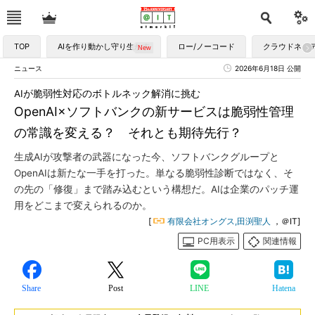
TOP
AIを作り動かし守り生かす
ロー/ノーコード
クラウドネイ
ニュース
2026年6月18日 公開
AIが脆弱性対応のボトルネック解消に挑む
OpenAI×ソフトバンクの新サービスは脆弱性管理
の常識を変える？ それとも期待先行？
生成AIが攻撃者の武器になった今、ソフトバンクグループと
OpenAIは新たな一手を打った。単なる脆弱性診断ではなく、そ
の先の「修復」まで踏み込むという構想だ。AIは企業のパッチ運
用をどこまで変えられるのか。
[
有限会社オングス,田渕聖人
，＠IT]
PC用表示
関連情報
Share
Post
LINE
Hatena