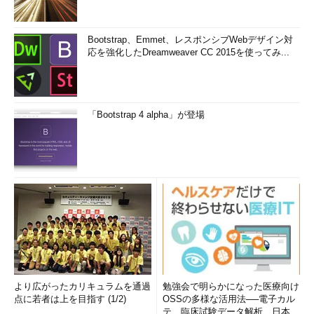
Bootstrap、Emmet、レスポンシブWebデザイン対
応を強化したDreamweaver CC 2015を使ってみ...
「Bootstrap 4 alpha」が登場
より広がったカリキュラムを通過
勉強会で明らかになった医療向け
点に若者は上を目指す (1/2)
OSSの多様な活用法──電子カル
テ、臨床試験データ解析、日本語