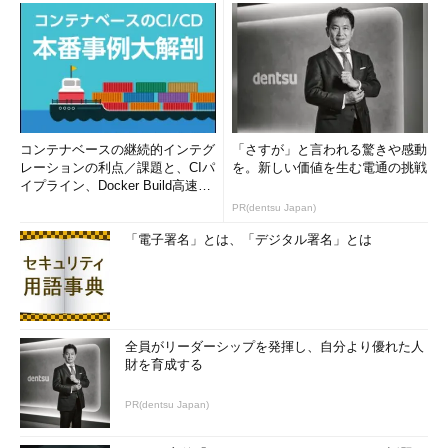
コンテナベースの継続的インテグ
「さすが」と言われる驚きや感動
レーションの利点／課題と、CIパ
を。新しい価値を生む電通の挑戦
イプライン、Docker Build高速化
のコツ (1/2...
PR(dentsu Japan)
「電子署名」とは、「デジタル署名」とは
全員がリーダーシップを発揮し、自分より優れた人
財を育成する
PR(dentsu Japan)