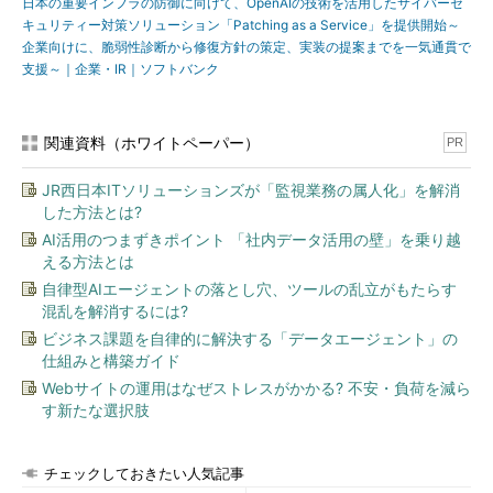
日本の重要インフラの防御に向けて、OpenAIの技術を活用したサイバーセ
キュリティー対策ソリューション「Patching as a Service」を提供開始～
企業向けに、脆弱性診断から修復方針の策定、実装の提案までを一気通貫で
支援～｜企業・IR｜ソフトバンク
関連資料（ホワイトペーパー）
PR
JR西日本ITソリューションズが「監視業務の属人化」を解消
した方法とは?
AI活用のつまずきポイント 「社内データ活用の壁」を乗り越
える方法とは
自律型AIエージェントの落とし穴、ツールの乱立がもたらす
混乱を解消するには?
ビジネス課題を自律的に解決する「データエージェント」の
仕組みと構築ガイド
Webサイトの運用はなぜストレスがかかる? 不安・負荷を減ら
す新たな選択肢
チェックしておきたい人気記事