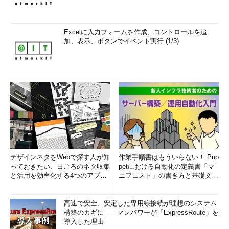
Excelに入力フォームを作成、コントロールを追
加、表示、ボタンでイベント実行 (1/3)
デザインネタをWebで探す人が知
作業手順書はもういらない！ Pup
っておきたい、日ごろのネタ収集
petにおける自動化の定義書「マ
と活用を効率化する4つのアプリ
ニフェスト」の書き方と基礎文法
(1/3)
まとめ (1/5)
高速で安全、安定した専用線接続が理想のシステム
構築のカギに――マンパワーが「ExpressRoute」を
導入した理由