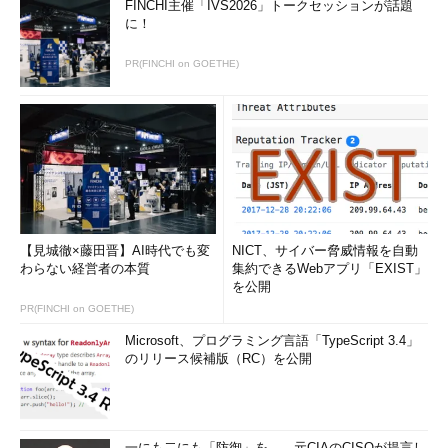
FINCHI主催「IVS2026」トークセッションが話題
に！
PR(FINCHI on GOETHE)
【見城徹×藤田晋】AI時代でも変
NICT、サイバー脅威情報を自動
わらない経営者の本質
集約できるWebアプリ「EXIST」
を公開
PR(FINCHI on GOETHE)
Microsoft、プログラミング言語「TypeScript 3.4」
のリリース候補版（RC）を公開
一にも二にも「防御」を――元CIAのCISOが提言し