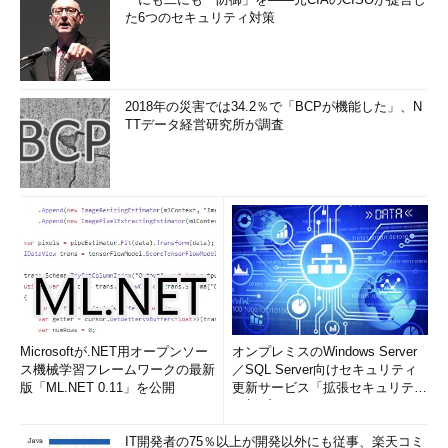
た6つのセキュリティ対策
2018年の災害では34.2％で「BCPが機能した」、N
TTデータ経営研究所が調査
Microsoftが.NET用オープンソー
オンプレミスのWindows Server
ス機械学習フレームワークの最新
／SQL Server向けセキュリティ
版「ML.NET 0.11」を公開
更新サービス「拡張セキュリティ
更新プログ...
IT開発者の75％以上が開発以外にも従事、楽天コミ