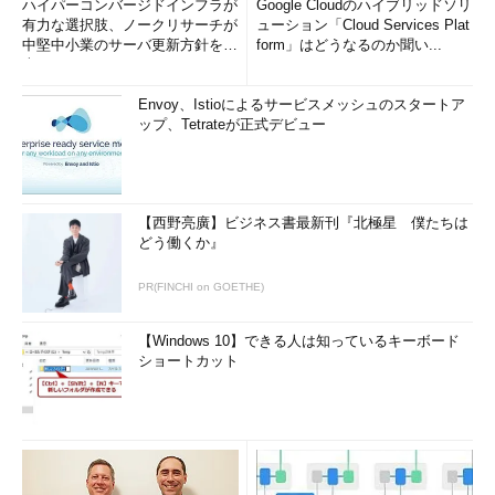
ハイパーコンバージドインフラが
Google Cloudのハイブリッドソリ
有力な選択肢、ノークリサーチが
ューション「Cloud Services Plat
中堅中小業のサーバ更新方針を調
form」はどうなるのか聞い...
査
Envoy、Istioによるサービスメッシュのスタートア
ップ、Tetrateが正式デビュー
【西野亮廣】ビジネス書最新刊『北極星 僕たちは
どう働くか』
PR(FINCHI on GOETHE)
【Windows 10】できる人は知っているキーボード
ショートカット