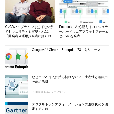
CI/CDパイプラインを妨げない形
Faceook、AI処理向けのモジュラ
でセキュリティを実現すれば、
ーハードウェアプラットフォーム
「開発者や運用担当者に嫌われな
とASICを発表
いWAF」は可能か
Googleが「Chrome Enterprise 73」をリリース
なぜ生成AI導入に踏み切れない？ 生産性と組織力
を高める鍵
PR(ITmedia エンタープライズ)
デジタルトランスフォーメーションの進捗状況を測
定するには