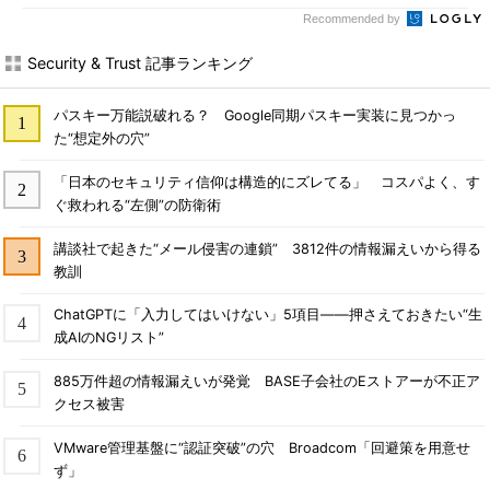
Recommended by
Security & Trust 記事ランキング
パスキー万能説破れる？ Google同期パスキー実装に見つかっ
た“想定外の穴”
「日本のセキュリティ信仰は構造的にズレてる」 コスパよく、す
ぐ救われる“左側”の防衛術
講談社で起きた“メール侵害の連鎖” 3812件の情報漏えいから得る
教訓
ChatGPTに「入力してはいけない」5項目――押さえておきたい“生
成AIのNGリスト”
885万件超の情報漏えいが発覚 BASE子会社のEストアーが不正ア
クセス被害
VMware管理基盤に“認証突破”の穴 Broadcom「回避策を用意せ
ず」