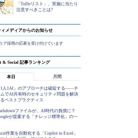
「ToDoリスト」、実施に当たり
注意すべきことは?
ティメディアからのお知らせ
リア採用の応募を受け付けています
rt & Social 記事ランキング
月間
本日
1人1AI」のアプローチは破綻する――チ
ームでAI共有時のセキュリティ問題を解決
するベストプラクティス
arkdownファイルが、AI時代の負債に？
oogleが提案する「ナレッジ標準化」の一
手
xcel作業を自動化する「Copilot in Excel」