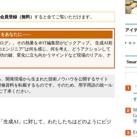
会員登録（無料）
すると全てご覧いただけます。
アイ
」をあなたに――
グ」。その熱量を＠IT編集部がピックアップ。 生成AI前
キャ
のエンジニア”は何を感じ、何を考え、どうアクションして
功の鍵、変化に立ち向かうマインドなど現場のリアル、ナ
Sma
する、開発現場から生まれた技術ノウハウを公開するサイト
した研修資料を転載するものです。そのため、用字用語の統一ル
「
。ご了承ください。
M
G
生成AI」に対して、わたしたちはどのようにビジ
。
E