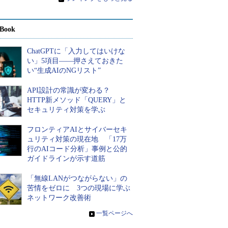
Book
ChatGPTに「入力してはいけな
い」5項目――押さえておきた
い“生成AIのNGリスト”
API設計の常識が変わる？
HTTP新メソッド「QUERY」と
セキュリティ対策を学ぶ
フロンティアAIとサイバーセキ
ュリティ対策の現在地 「17万
行のAIコード分析」事例と公的
ガイドラインが示す道筋
「無線LANがつながらない」の
苦情をゼロに 3つの現場に学ぶ
ネットワーク改善術
»
一覧ページへ