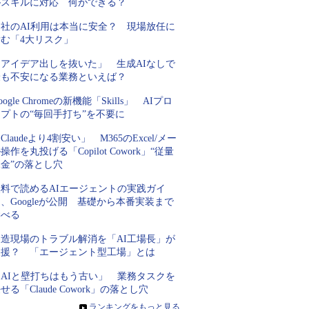
がスキルに対応 何ができる？
自社のAI利用は本当に安全？ 現場放任に
潜む「4大リスク」
「アイデア出しを抜いた」 生成AIなしで
最も不安になる業務といえば？
oogle Chromeの新機能「Skills」 AIプロ
プトの“毎回手打ち”を不要に
Claudeより4割安い」 M365のExcel/メー
操作を丸投げる「Copilot Cowork」“従量
金”の落とし穴
無料で読めるAIエージェントの実践ガイ
、Googleが公開 基礎から本番実装まで
学べる
製造現場のトラブル解消を「AI工場長」が
支援？ 「エージェント型工場」とは
「AIと壁打ちはもう古い」 業務タスクを
せる「Claude Cowork」の落とし穴
»
ランキングをもっと見る