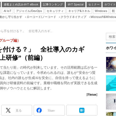
連載まとめ読み＠IT eBook
記事ランキング
＠IT Special
セミナー
ホワイト
AI IoT
アジャイル/DevOps
セキュリティ
キャリア&スキル
Windows
初
り動かし守り生かす
ローコード/ノーコード
クラウドネイティブ
Microsoft&Windo
Server & Storage
HTML5 + UX
から手を付ける？」 全社導入のカギ...
Smart & Social
ックグループ編）
Coding Edge
を付ける？」 全社導入のカギ
ホワ
Java Agile
向上研修”（前編）
Database Expert
って当たり前」の時代が到来しています。その活用範囲は広がる一
Linux ＆ OSS
な課題になっています。今求められるのは、誰もが“安全かつ賢
稿は、社内の誰もが生成AIを安全に、自信を持って使えるように
Master of IP Networ
員向け研修資料の前編です。業種や職種を問わず実践できる生成
Security & Trust
事例やノウハウとともに解説します。
[
Fintan
]
Test & Tools
Insider.NET
見る
Share
ブログ