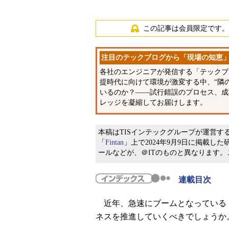
この記事は会員限定です。
注目のテックブログから「現場の知恵
各社のエンジニアが発信する「テックブロ
提時代に向けて環境が激変する中、“隣
いるのか？――試行錯誤のプロセス、成
レッジを凝縮してお届けします。
本稿はTISインテックグループが運営
「
Fintan
」上で2024年9月9日に掲載
ールなどが、＠ITのものと異なります
連載目次
近年、急速にブームとなっている「
ネスを推進していくべきでしょうか