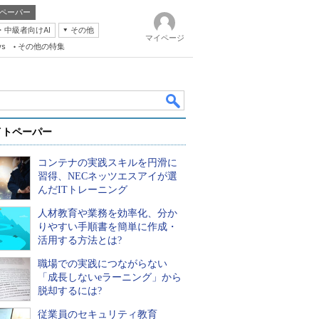
ペーパー
・中級者向けAI
その他
マイページ
ws
その他の特集
イトペーパー
コンテナの実践スキルを円滑に
習得、NECネッツエスアイが選
んだITトレーニング
人材教育や業務を効率化、分か
k
りやすい手順書を簡単に作成・
活用する方法とは?
職場での実践につながらない
「成長しないeラーニング」から
脱却するには?
従業員のセキュリティ教育