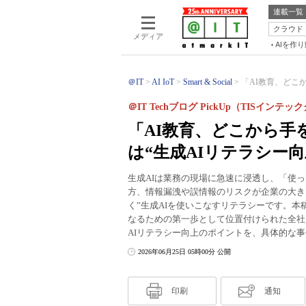
連載一覧
クラウド
メディア
AIを作
＠IT
AI IoT
Smart & Social
「AI教育、どこ
＠IT Techブログ PickUp（TISインテ
「AI教育、どこから手
は“生成AIリテラシー
生成AIは業務の現場に急速に浸透し、「使
方、情報漏洩や誤情報のリスクが企業の大き
く”生成AIを使いこなすリテラシーです。本
なるための第一歩として位置付けられた全社
AIリテラシー向上のポイントを、具体的な
2026年06月25日 05時00分 公開
印刷
通知