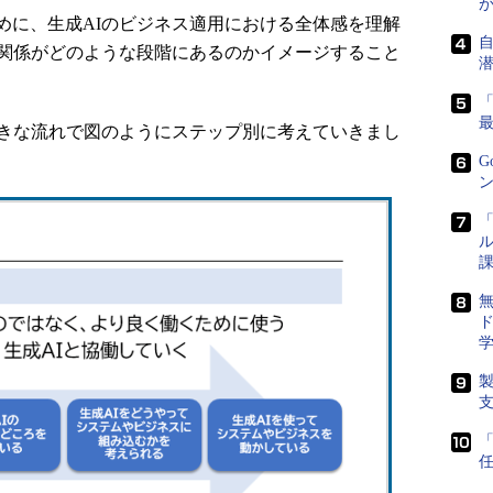
に、生成AIのビジネス適用における全体感を理解
の関係がどのような段階にあるのかイメージすること
きな流れで図のようにステップ別に考えていきまし
G
ン
「
ル
課
ド
任