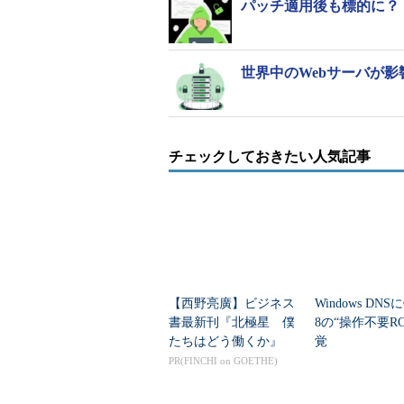
パッチ適用後も標的に？ 32万
世界中のWebサーバが影
チェックしておきたい人気記事
【西野亮廣】ビジネス
Windows DNSに
書最新刊『北極星 僕
8の“操作不要R
たちはどう働くか』
覚
PR(FINCHI on GOETHE)