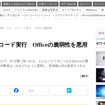
連載まとめ読み＠IT eBook
記事ランキング
＠IT Special
セミナー
ホワイト
AI IoT
アジャイル/DevOps
セキュリティ
キャリア&スキル
Windows
初
り動かし守り生かす
ローコード/ノーコード
クラウドネイティブ
Microsoft&Windo
Server & Storage
HTML5 + UX
lを開くだけ」でコード実行 Officeの脆弱性...
Smart & Social
Coding Edge
コード実行 Officeの脆弱性を悪用
ホワ
Java Agile
Database Expert
だけで、PCが乗っ取られる。そんなシナリオにつながるExcelの重
Linux ＆ OSS
析した。攻撃者はこれをどのように悪用し、防御側は何を監視すべきな
Master of IP Networ
[
＠IT
]
Security & Trust
Test & Tools
Share
Insider.NET
ブログ