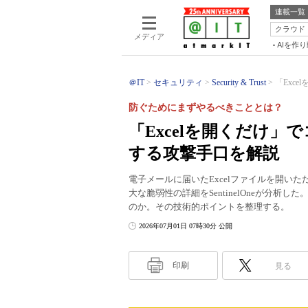
連載一覧
クラウド
メディア
AIを作
＠IT
セキュリティ
Security & Trust
「Exce
防ぐためにまずやるべきこととは？
「Excelを開くだけ」で
する攻撃手口を解説
電子メールに届いたExcelファイルを開いた
大な脆弱性の詳細をSentinelOneが分
のか。その技術的ポイントを整理する。
2026年07月01日 07時30分 公開
印刷
見る