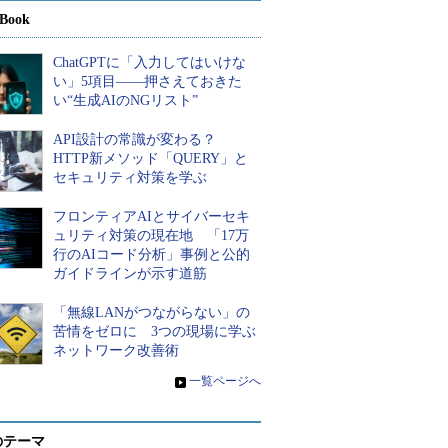
Book
ChatGPTに「入力してはいけな
い」5項目――押さえておきた
い“生成AIのNGリスト”
API設計の常識が変わる？
HTTP新メソッド「QUERY」と
セキュリティ対策を学ぶ
フロンティアAIとサイバーセキ
ュリティ対策の現在地 「17万
行のAIコード分析」事例と公的
ガイドラインが示す道筋
「無線LANがつながらない」の
苦情をゼロに 3つの現場に学ぶ
ネットワーク改善術
»
一覧ページへ
のテーマ