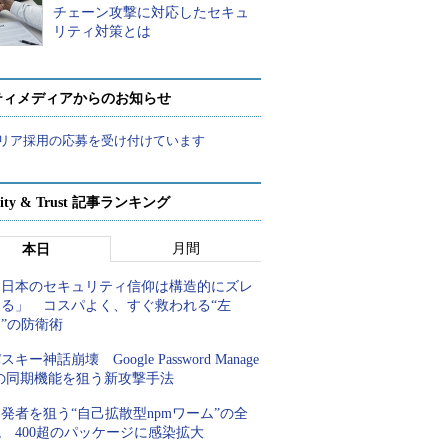
チェーン攻撃に対応したセキュ
リティ対策とは
ティメディアからのお知らせ
リア採用の応募を受け付けています
rity & Trust 記事ランキング
月間
本日
「日本のセキュリティ信仰は構造的にズレ
てる」 コスパよく、すぐ救われる“左
”の防衛術
スキー神話崩壊 Google Password Manage
rの同期機能を狙う新攻撃手法
発者を狙う“自己拡散型npmワーム”の全
 400超のパッケージに感染拡大