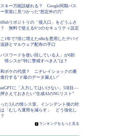
スキー万能説破れる？ Google同期パス
キー実装に見つかった“想定外の穴”
itHubリポジトリの「侵入口」をどうふさ
ぐ？ 無料で使える6つのセキュリティ設定
こ1年で7倍に増えたn8nを悪用したデバイ
ス追跡とマルウェア配布の手口
「パスワードを使い回している人」が6割
超 情シスが“特に警戒すべき人”は？
平和ボケの代償？ ニチレイショックの裏
進行する“ド級のデータ漏えい”
hatGPTに「入力してはいけない」5項目―
押さえておきたい“生成AIのNGリスト”
たった3人の情シス室、インシデント後の対
策は「むしろ運用を減らす」 どう強化し
た？
»
ランキングをもっと見る