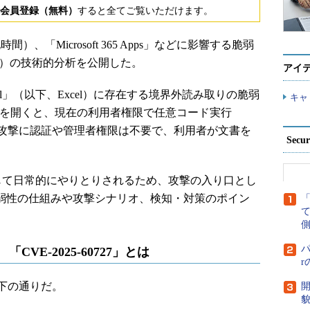
会員登録（無料）
すると全てご覧いただけます。
地時間）、「Microsoft 365 Apps」などに影響する脆弱
727）の技術的分析を公開した。
アイ
ft Excel」（以下、Excel）に存在する境界外読み取りの脆弱
キャ
文書を開くと、現在の利用者権限で任意コード実行
。攻撃に認証や管理者権限は不要で、利用者が文書を
Secu
通じて日常的にやりとりされるため、攻撃の入り口とし
neは脆弱性の仕組みや攻撃シナリオ、検知・対策のポイン
側
パ
CVE-2025-60727」とは
下の通りだ。
開
貌