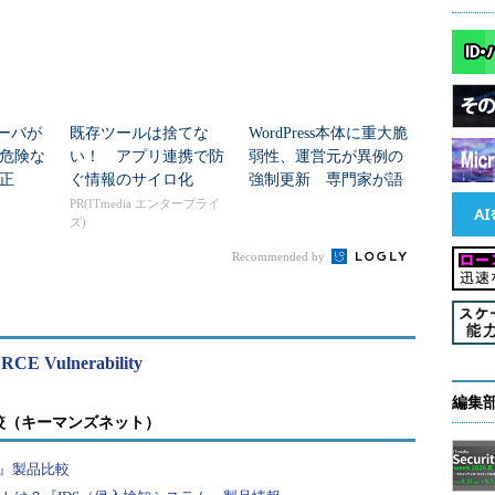
サーバが
既存ツールは捨てな
WordPress本体に重大脆
が危険な
い！ アプリ連携で防
弱性、運営元が異例の
正
ぐ情報のサイロ化
強制更新 専門家が語
る“本当の危険”
PR(ITmedia エンタープライ
ズ)
Recommended by
 RCE Vulnerability
編集
較（キーマンズネット）
F』製品比較