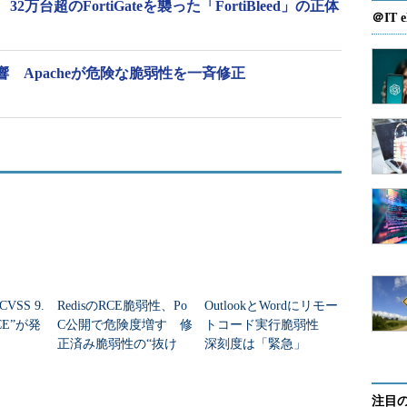
台超のFortiGateを襲った「FortiBleed」の正体
＠IT e
響 Apacheが危険な脆弱性を一斉修正
CVSS 9.
RedisのRCE脆弱性、Po
OutlookとWordにリモー
CE”が発
C公開で危険度増す 修
トコード実行脆弱性
正済み脆弱性の“抜け
深刻度は「緊急」
穴”が判明
注目