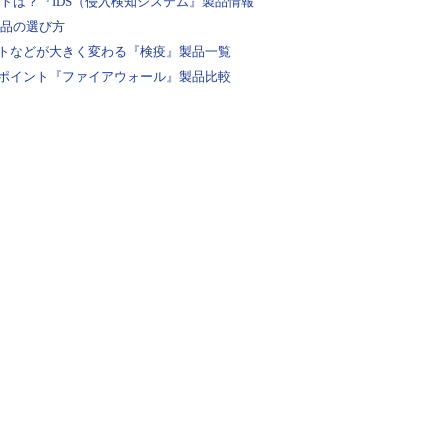
ントは？『IDS（侵入検知システム』製品情報
製品の選び方
トなどが大きく変わる『検疫』製品一覧
ポイント『ファイアウォール』製品比較