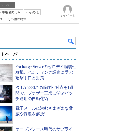
ペーパー
・中級者向けAI
その他
マイページ
ws
その他の特集
イトペーパー
Exchange Serverのゼロデイ脆弱性
攻撃、ハンティング調査に学ぶ
攻撃手口と対策
PC1万5000台の脆弱性対応を1週
k
間で、ブラザー工業に学ぶパッ
チ適用の自動化術
電子メールに潜むさまざまな脅
威や課題を解決!
オープンソース時代のサプライ