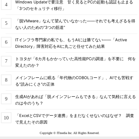
Windows Updateで要注意 甘く見るとPCの起動も認証も止まる
「3つのセキュリティ移行」
「脱VMware」なんて望んでいなかった――それでも考えざるを得
ない人のための“3つの筋道”
ITインフラ専門家の私でも、もうAIには勝てない――「Active
Directory」障害対応をAIに丸ごと任せてみた結果
トヨタが「6カ月もかかっていた高性能PCの調達」を不要に 何を
変えたのか？
メインフレームに眠る「年代物のCOBOLコード」、AIでも苦戦す
る"読みにくさ"の正体
生成AIがあれば「脱メインフレームもできる」なんて気軽に言える
のは今のうち？
「ExcelとCSVでデータ連携」をまだなくせないのはなぜ？ 調査
で見えたその原因
Copyright © ITmedia Inc. All Rights Reserved.