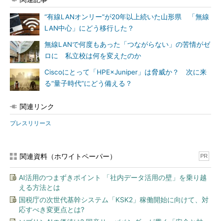
“有線LANオンリー”が20年以上続いた山形県 「無線
LAN中心」にどう移行した？
無線LANで何度もあった「つながらない」の苦情がゼ
ロに 私立校は何を変えたのか
Ciscoにとって「HPE×Juniper」は脅威か？ 次に来
る“量子時代”にどう備える？
関連リンク
プレスリリース
関連資料（ホワイトペーパー）
PR
AI活用のつまずきポイント 「社内データ活用の壁」を乗り越
える方法とは
国税庁の次世代基幹システム「KSK2」稼働開始に向けて、対
応すべき変更点とは?