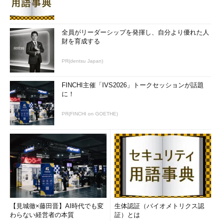
全員がリーダーシップを発揮し、自分より優れた人
財を育成する
PR(dentsu Japan)
FINCHI主催「IVS2026」トークセッションが話題
に！
PR(FINCHI on GOETHE)
【見城徹×藤田晋】AI時代でも変
生体認証（バイオメトリクス認
わらない経営者の本質
証）とは