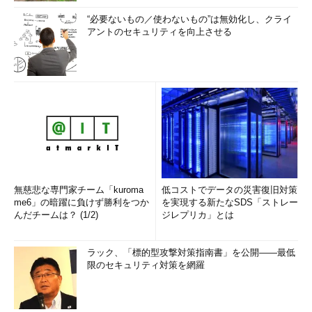
“必要ないもの／使わないもの”は無効化し、クライ
アントのセキュリティを向上させる
無慈悲な専門家チーム「kuroma
低コストでデータの災害復旧対策
me6」の暗躍に負けず勝利をつか
を実現する新たなSDS「ストレー
んだチームは？ (1/2)
ジレプリカ」とは
ラック、「標的型攻撃対策指南書」を公開――最低
限のセキュリティ対策を網羅