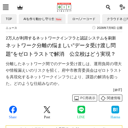
TOP
AIを作り動かし守り生かす
ロー/ノーコード
クラウドネイ
ニュース
2026年7月9日 公開
2万人が利用するネットワークインフラと認証システムを刷新
ネットワーク分離の悩ましい“データ受け渡し問
題”をゼロトラストで解消 公立校はどう実現？
分離したネットワーク間でのデータ受け渡しは、運用負荷の増大
や情報漏えいのリスクを招く。府中市教育委員会はゼロトラスト
を具現化するネットワークインフラにより、課題の解消を図っ
た。どのような仕組みなのか。
[＠IT]
PC用表示
関連情報
Share
Post
LINE
Hatena