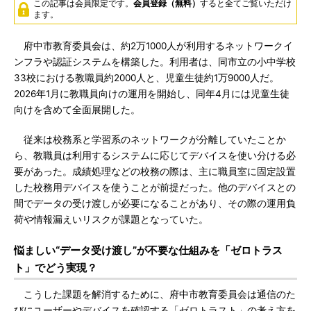
この記事は会員限定です。
会員登録（無料）
すると全てご覧いただけ
ます。
府中市教育委員会は、約2万1000人が利用するネットワークイ
ンフラや認証システムを構築した。利用者は、同市立の小中学校
33校における教職員約2000人と、児童生徒約1万9000人だ。
2026年1月に教職員向けの運用を開始し、同年4月には児童生徒
向けを含めて全面展開した。
従来は校務系と学習系のネットワークが分離していたことか
ら、教職員は利用するシステムに応じてデバイスを使い分ける必
要があった。成績処理などの校務の際は、主に職員室に固定設置
した校務用デバイスを使うことが前提だった。他のデバイスとの
間でデータの受け渡しが必要になることがあり、その際の運用負
荷や情報漏えいリスクが課題となっていた。
悩ましい“データ受け渡し”が不要な仕組みを「ゼロトラス
ト」でどう実現？
こうした課題を解消するために、府中市教育委員会は通信のた
びにユーザーやデバイスを確認する「ゼロトラスト」の考え方を