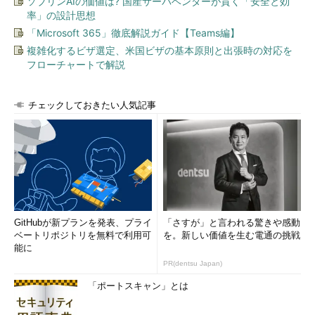
ソブリンAIの価値は? 国産サーバベンダーが貫く「安全と効
率」の設計思想
「Microsoft 365」徹底解説ガイド【Teams編】
複雑化するビザ選定、米国ビザの基本原則と出張時の対応を
フローチャートで解説
チェックしておきたい人気記事
GitHubが新プランを発表、プライ
「さすが」と言われる驚きや感動
ベートリポジトリを無料で利用可
を。新しい価値を生む電通の挑戦
能に
PR(dentsu Japan)
「ポートスキャン」とは