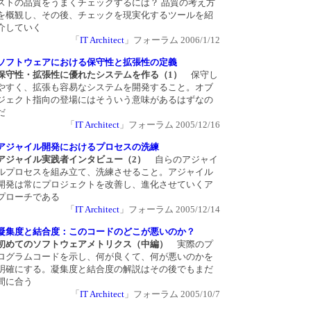
ストの品質をうまくチェックするには？ 品質の考え方
を概観し、その後、チェックを現実化するツールを紹
介していく
「
IT Architect
」フォーラム 2006/1/12
ソフトウェアにおける保守性と拡張性の定義
保守性・拡張性に優れたシステムを作る（1）
保守し
やすく、拡張も容易なシステムを開発すること。オブ
ジェクト指向の登場にはそういう意味があるはずなの
だ
「
IT Architect
」フォーラム 2005/12/16
アジャイル開発におけるプロセスの洗練
アジャイル実践者インタビュー（2）
自らのアジャイ
ルプロセスを組み立て、洗練させること。アジャイル
開発は常にプロジェクトを改善し、進化させていくア
プローチである
「
IT Architect
」フォーラム 2005/12/14
凝集度と結合度：このコードのどこが悪いのか？
初めてのソフトウェアメトリクス（中編）
実際のプ
ログラムコードを示し、何が良くて、何が悪いのかを
明確にする。凝集度と結合度の解説はその後でもまだ
間に合う
「
IT Architect
」フォーラム 2005/10/7