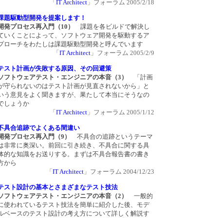
「
IT Architect
」フォーラム 2005/2/18
課題駆動型開発を提案します！
開発プロセス再入門（10）
課題を各ビルドで解決し
ていくことによって、ソフトウェア開発を駆動するア
プローチをわたしは課題駆動型開発と呼んでいます
「
IT Architect
」フォーラム 2005/2/9
テスト計画が失敗する原因、その回避策
ソフトウェアテスト・エンジニアの本音（3）
「計画
が守られないのはテスト計画が見直されないから」と
いう意見をよく聞きますが、果たして本当にそうなの
でしょうか
「
IT Architect
」フォーラム 2005/1/12
不具合追跡でよくある間違い
開発プロセス再入門（9）
不具合の追跡というテーマ
は非常に奥深い。前回に引き続き、不具合に関する具
体的な知識をお送りする。まずは不具合報告書の書き
方から
「
IT Architect
」フォーラム 2004/12/23
テスト設計の基本とさまざまなテスト技法
ソフトウェアテスト・エンジニアの本音（2）
一般的
に使われているテスト技法を簡単に紹介した後、モデ
ルベースのテスト設計の考え方について詳しく解説す