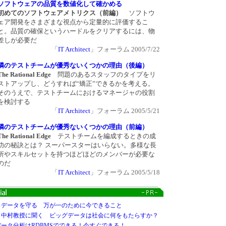
ソフトウェアの品質を数値化して確かめる
初めてのソフトウェアメトリクス（前編）
ソフトウ
ェア開発をさまざまな視点から定量的に評価するこ
と。品質の確保というハードルをクリアするには、物
差しが必要だ
「
IT Architect
」フォーラム 2005/7/22
隣のテストチームが優秀ないくつかの理由（後編）
The Rational Edge
問題のあるスタッフのタイプをリ
ストアップし、どうすれば“矯正”できるかを考える。
そのうえで、テストチームにおけるマネージャの役割
を検討する
「
IT Architect
」フォーラム 2005/5/21
隣のテストチームが優秀ないくつかの理由（前編）
The Rational Edge
テストチームを編成するときの成
功の秘訣とは？ スーパースターはいらない。多様な長
所やスキルセットを持つほどほどのメンバーが必要な
のだ
「
IT Architect
」フォーラム 2005/5/18
もデータを守る 万が一のために今できること
・中村教授に聞く ビッグデータは社会に何をもたらすか？
ータ分析はRDBMSでできる！今すぐできる！