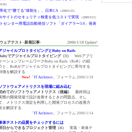
10/26）
率化で“勝てる”体制を」、日本CA
（2009/5/25）
Webサイトのセキュリティ検査を低コストで実現
（2009/3/12）
トセンター用電話自動発信ソフト「ダイアラー3.0」発表
ウェアテスト -新着記事-
2006/1/18 Update!
アジャイルプロトタイピングとRuby on Rails
Rubyでアジャイルプロトタイピング（3）
Webアプリ
ケーションフレームワークRuby on Rails（RoR）の紹
介と、RoRがアジャイルプロトタイピングに寄与する
特徴を解説する
New!
「
IT Architect
」フォーラム 2006/1/18
ソフトウェアメトリクスを現場に組み込む
初めてのソフトウェアメトリクス（後編）
最終回は
実際の開発現場で設計改善するときの問題点、そし
て、メトリクス測定を利用した開発プロセスの改善方
法を解説する
「
IT Architect
」フォーラム 2006/1/14
単体テストの品質をチェックするには
明日からできるプロジェクト管理（4）
実装・単体テ