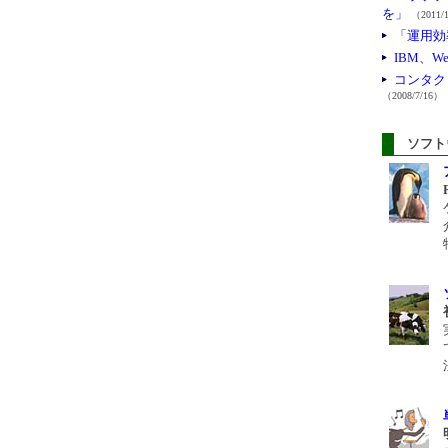
を」
（2011/
「運用効
IBM、
コンタク
（2008/7/16）
ソフト