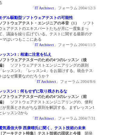
る
「
IT Architect
」フォーラム 2004/12/3
モデル駆動型ソフトウェアテストの可能性
ソフトウェアテスト・
エンジニアの本音（1）
ソフト
ウェアテストのエキスパートたちが月に一度集まっ
て、議論を繰り広げている。テストに関する最新のテ
ーマはいつもここにある
「
IT Architect
」フォーラム 2004/11/5
レッスン3：相違に注意を払え
ソフトウェアテスターのための4つのレッスン（後
編）
ソフトウェアテストエンジニアリングの原則
「レッスン3」「レッスン4」をお届けする。統合テス
トはなぜ重要なのだろうか？
「
IT Architect
」フォーラム 2004/8/6
レッスン1：何もせずに取り残されるな
ソフトウェアテスターのための4つのレッスン（前
編）
ソフトウェアテストエンジニアリングの、便利
だが見落とされがちな原則を解説する。まずレッスン1
とレッスン2から
「
IT Architect
」フォーラム 2004/7/31
電気通信大学 西康晴氏に聞く、テスト技術の未来
［アーキテクト特集］テスト技術の現状と今後
開発