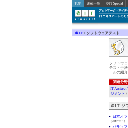
TOP
連載一覧
＠IT Special
＠IT
>
ソフトウェアテスト
ソフトウェ
テスト手法
ールの紹介
関連分野
IT Arcit
ジメント
/
＠IT 
日本オラ
（2012/7/31）
パラソフ