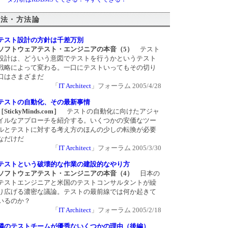
手法・方法論
テスト設計の方針は千差万別
ソフトウェアテスト・エンジニアの本音（5）
テスト
設計は、どういう意図でテストを行うかというテスト
戦略によって変わる。一口にテストいってもその切り
口はさまざまだ
「
IT Architect
」フォーラム 2005/4/28
テストの自動化、その最新事情
［StickyMinds.com］
テストの自動化に向けたアジャ
イルなアプローチを紹介する。いくつかの安価なツー
ルとテストに対する考え方のほんの少しの転換が必要
なだけだ
「
IT Architect
」フォーラム 2005/3/30
テストという破壊的な作業の建設的なやり方
ソフトウェアテスト・エンジニアの本音（4）
日本の
テストエンジニアと米国のテストコンサルタントが繰
り広げる濃密な議論。テストの最前線では何か起きて
いるのか？
「
IT Architect
」フォーラム 2005/2/18
隣のテストチームが優秀ないくつかの理由（後編）