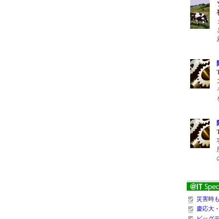
災害時
慶応大
ビッグデ