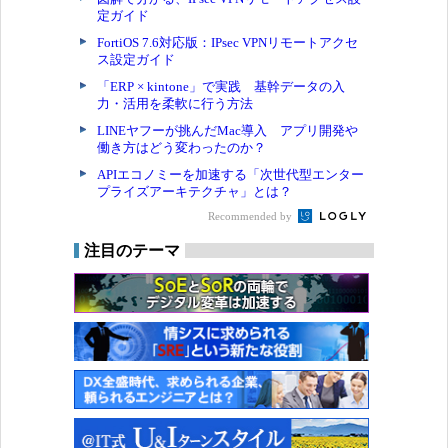
定ガイド
FortiOS 7.6対応版：IPsec VPNリモートアクセ
ス設定ガイド
「ERP × kintone」で実践 基幹データの入
力・活用を柔軟に行う方法
LINEヤフーが挑んだMac導入 アプリ開発や
働き方はどう変わったのか？
APIエコノミーを加速する「次世代型エンター
プライズアーキテクチャ」とは？
Recommended by
注目のテーマ