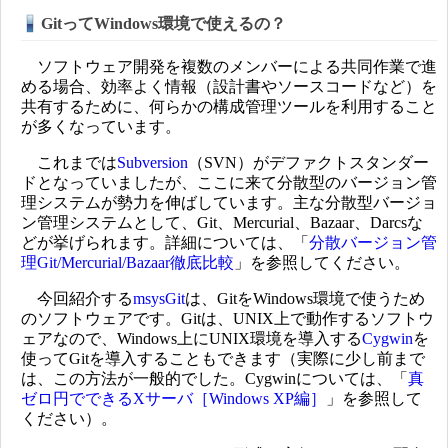
GitってWindows環境で使えるの？
ソフトウェア開発を複数のメンバーによる共同作業で進
める場合、効率よく情報（設計書やソースコードなど）を
共有するために、何らかの構成管理ツールを利用すること
が多くなっています。
これまでは
Subversion
（SVN）がデファクトスタンダー
ドとなっていましたが、ここに来て分散型のバージョン管
理システムが勢力を伸ばしています。主な分散型バージョ
ン管理システムとして、Git、Mercurial、Bazaar、Darcsな
どが挙げられます。詳細については、「
分散バージョン管
理Git/Mercurial/Bazaar徹底比較
」を参照してください。
今回紹介する
msysGit
は、GitをWindows環境で使うため
のソフトウェアです。Gitは、UNIX上で動作するソフトウ
ェアなので、Windows上にUNIX環境を導入する
Cygwin
を
使ってGitを導入することもできます（実際に少し前まで
は、この方法が一般的でした。Cygwinについては、「
真
ゼロ円でできるXサーバ［Windows XP編］
」を参照して
ください）。