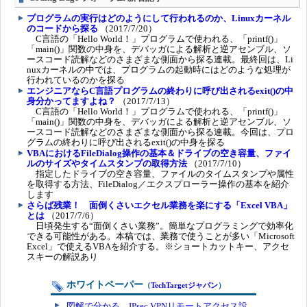
プログラムの実行はどのようにして行われるのか、Linuxカーネル
のコードから探る
（2017/7/20）
C言語の「Hello World！」プログラムで使われる、「printf()」
「main()」関数の中身を、デバッガによる解析と逆アセンブル、ソ
ースコード読解などのさまざまな側面から探る連載。最終回は、Li
nuxカーネルの中では、プログラムの起動時にはどのような処理が
行われているのかを探る
エンジニアならC言語プログラムの終わりに呼び出されるexit()の中
身分かってますよね？
（2017/7/13）
C言語の「Hello World！」プログラムで使われる、「printf()」
「main()」関数の中身を、デバッガによる解析と逆アセンブル、ソ
ースコード読解などのさまざまな側面から探る連載。今回は、プロ
グラムの終わりに呼び出されるexit()の中身を探る
VBAにおけるFileDialog操作の基本＆ドライブの空き容量、ファイ
ルのサイズやタイムスタンプの取得方法
（2017/7/10）
指定したドライブの空き容量、ファイルのタイムスタンプや属性
を取得する方法、FileDialog／エクスプローラー操作の基本を紹介
します
さらば残業！ 面倒くさいエクセル業務を楽にする「Excel VBA」
とは
（2017/7/6）
日頃発生する“面倒くさい業務”。簡単なプログラミングで効率化
できる可能性がある。本稿では、業務で使うことが多い「Microsoft
Excel」で使えるVBAを紹介する。※ショートカットキー、アクセ
スキーの解説あり
ホワイトペーパー
（
TechTargetジャパン
）
図解で分かる、IPsec VPNリモートアクセス設