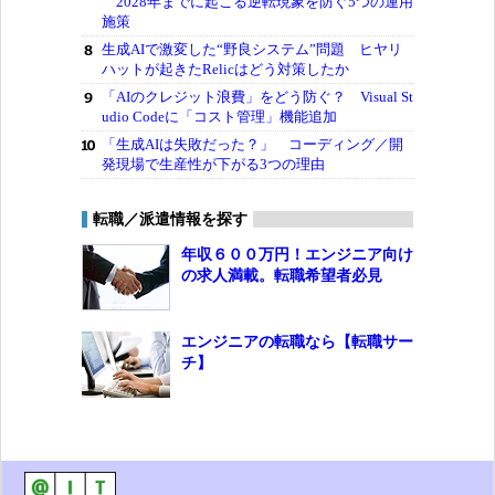
2028年までに起こる逆転現象を防ぐ5つの運用
施策
生成AIで激変した“野良システム”問題 ヒヤリ
ハットが起きたRelicはどう対策したか
「AIのクレジット浪費」をどう防ぐ？ Visual St
udio Codeに「コスト管理」機能追加
「生成AIは失敗だった？」 コーディング／開
発現場で生産性が下がる3つの理由
転職／派遣情報を探す
年収６００万円！エンジニア向け
の求人満載。転職希望者必見
エンジニアの転職なら【転職サー
チ】