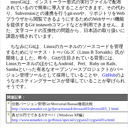
msysGitは、インストーラー形式の実行ファイルで配布
されているので簡単に導入することができます。その代わ
り、Subversionとの連携を行うgit-svnや、リポジトリをWeb
ブラウザから閲覧できるようにするためのWebサーバ機能
を提供するGit instawebコマンドなどが利用できません。ま
た、文字コードの互換性の問題から、日本語の取り扱いに
課題が残されています。
ちなみにGitは、Linuxのカーネルのソースコードを管理
するためにリーナス・トーバルズ（Linus B Torvalds）氏が
開発しました。昨今、Gitが注目されている背景には、
LinuxカーネルのほかにもAndroid、Perl、Ruby on Rails、
Sambaといった有名なオープンソースプロジェクトがバー
ジョン管理ツールとして採用していることや、
GitHub
のよ
うなホスティングサービスが登場していることが挙げられ
そうです。
関連記事：
分散バージョン管理Git/Mercurial/Bazaar徹底比較
http://www.atmarkit.co.jp/fjava/rensai4/devtool03/devtool03_1.html
真ゼロ円でできるXサーバ［Windows XP編］
http://www.atmarkit.co.jp/flinux/special/cygwin2/cygwin01a.html