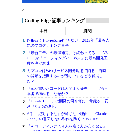
>
Coding Edge 記事ランキング
本日
月間
PythonでもTypeScriptでもない、2025年「最も人
気のプログラミング言語」
「最新モデルの最強補完」は終わってる――VS
Codeが「コーディングハーネス」に最も開発工
数を注ぐ意味
カプコンはWebサービス開発現場で陥る「当時
の背景を把握するのが難しい」をどう解消し
た？
「AIが書いたコードは人間より優秀」――だが
本番で壊れる、なぜか？
「Claude Code」は開発の司令塔に 常識を一変
させた5つの進化
AIに「絶対するな」が通じない理由 「Claude
Code」の意図しない動作を防ぐ7つのTIPS
「AIコーディングより人を雇う方が安くなる」