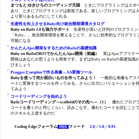
まつもと ゆきひろのコーディング天国
ときにプログラミングはスポ
あり、ときにプログラミングは創造である。楽しいプログラミングは
より実りあるものにしてくれる
生産性を向上させるRuby向け統合開発環境カタログ
Ruby on Rails 2.0も強力サポート
生産性が高いと評判のプログラミン
「Ruby」。統合開発環境を整えることで、さらに効率的なプログラミ
可能になる
かんたんAjax開発をするためのRailsの基礎知識
Ruby on RailsのRJSでかんたんAjax開発（前編）
実はAjaxアプリケ
開発はあなたが思うよりも簡単です。まずはRuby on Railsの基礎知識
びましょう
Praggerとnetpbmで作る画像→AA変換ツール
Rubyを使って何か面白いものを作ってみよう！
一般的な画像をアス
ートに変換するツールを作ってみる。さらに出力にバリエーションを
てみよう
コードリーディングを始めよう
Railsコードリーディング～scaffoldのその先へ～（1）
優れたプログ
コードを書くのと同じくらい、読みこなす。優れたコードを読むこと
のスキルも上達するのだ
Coding Edgeフォーラム
フィード
2.0
／
1.0
／
0.91